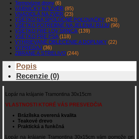
Termovízne drony
(6)
VÁBNIČKY NA ZVER
(85)
VNADIDLÁ NA ZVER
(23)
VŠETKO NA SPOLOČNÉ POĽOVAČKY
(243)
VŠETKO POTREBNÉ NA JELENIU RUJU
(96)
VŠETKO PRE LOV SRNCA
(139)
VŠETKO PRE PSA
(118)
VYHRIEVANÉ OBLEČENIE A DOPLNKY
(22)
VÝPREDAJ
(36)
ZBRANE A STRELIVO
(244)
Popis
Recenzie (0)
Lopár na krájanie Tramontina 30x15cm
VLASTNOSTI KTORÉ VÁS PRESVEDČIA
Brázílska overená kvalita
Teakové drevo
Praktická a funkčná
Lopár na krájanie Tramontina 30x15cm vám pomože pri