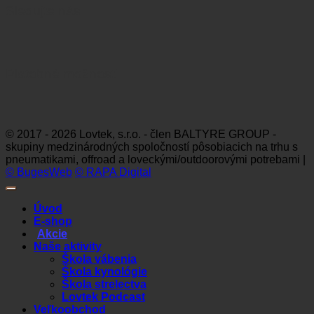
Sledujte nás
Platobné možnosti
Visa
MasterCard
Maestro
Dinners
Discov
Club
© 2017 - 2026 Lovtek, s.r.o. - člen BALTYRE GROUP -
skupiny medzinárodných spoločností pôsobiacich na trhu s
pneumatikami, offroad a loveckými/outdoorovými potrebami |
© BugesWeb
© RAPA Digital
Úvod
E-shop
Akcie
Naše aktivity
Škola vábenia
Škola kynológie
Škola strelectva
Lovtek Podcast
Veľkoobchod