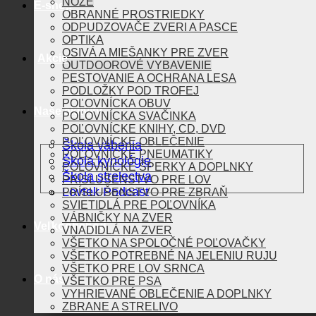
NOŽE
E-shop
OBRANNÉ PROSTRIEDKY
ODPUDZOVAČE ZVERI A PASCE
OPTIKA
OSIVÁ A MIEŠANKY PRE ZVER
Akcie
OUTDOOROVÉ VYBAVENIE
PESTOVANIE A OCHRANA LESA
PODLOŽKY POD TROFEJ
POĽOVNÍCKA OBUV
Naše aktivity
POĽOVNÍCKA SVAČINKA
POĽOVNÍCKE KNIHY, CD, DVD
POĽOVNÍCKE OBLEČENIE
Škola vábenia
POĽOVNÍCKE PNEUMATIKY
Škola kynológie
POĽOVNÍCKE ŠPERKY A DOPLNKY
Škola strelectva
PRÍSLUŠENSTVO PRE LOV
Lovtek Podcast
PRÍSLUŠENSTVO PRE ZBRAŇ
SVIETIDLÁ PRE POĽOVNÍKA
VÁBNIČKY NA ZVER
Veľkoobchod
VNADIDLÁ NA ZVER
VŠETKO NA SPOLOČNÉ POĽOVAČKY
VŠETKO POTREBNÉ NA JELENIU RUJU
VŠETKO PRE LOV SRNCA
O nás
VŠETKO PRE PSA
VYHRIEVANÉ OBLEČENIE A DOPLNKY
ZBRANE A STRELIVO