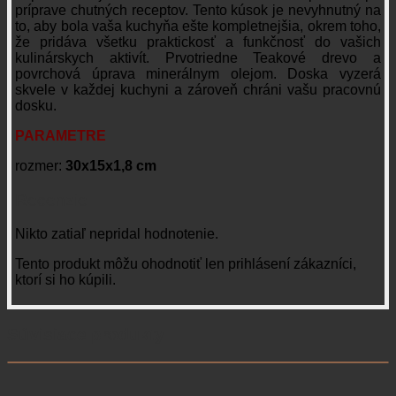
príprave chutných receptov. Tento kúsok je nevyhnutný na
to, aby bola vaša kuchyňa ešte kompletnejšia, okrem toho,
že pridáva všetku praktickosť a funkčnosť do vašich
kulinárskych aktivít. Prvotriedne
Teakové drevo a
povrchová úprava minerálnym olejom. Doska vyzerá
skvele v každej kuchyni a zároveň chráni vašu pracovnú
dosku.
PARAMETRE
rozmer:
30x15x1,8 cm
Recenzie
Nikto zatiaľ nepridal hodnotenie.
Tento produkt môžu ohodnotiť len prihlásení zákazníci,
ktorí si ho kúpili.
Súvisiace produkty