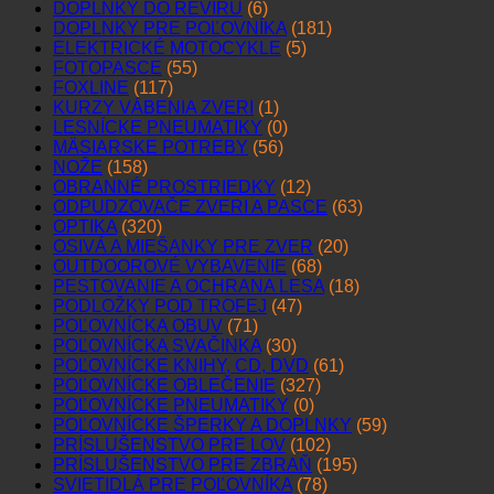
DOPLNKY DO REVÍRU
(6)
DOPLNKY PRE POĽOVNÍKA
(181)
ELEKTRICKÉ MOTOCYKLE
(5)
FOTOPASCE
(55)
FOXLINE
(117)
KURZY VÁBENIA ZVERI
(1)
LESNÍCKE PNEUMATIKY
(0)
MÄSIARSKE POTREBY
(56)
NOŽE
(158)
OBRANNÉ PROSTRIEDKY
(12)
ODPUDZOVAČE ZVERI A PASCE
(63)
OPTIKA
(320)
OSIVÁ A MIEŠANKY PRE ZVER
(20)
OUTDOOROVÉ VYBAVENIE
(68)
PESTOVANIE A OCHRANA LESA
(18)
PODLOŽKY POD TROFEJ
(47)
POĽOVNÍCKA OBUV
(71)
POĽOVNÍCKA SVAČINKA
(30)
POĽOVNÍCKE KNIHY, CD, DVD
(61)
POĽOVNÍCKE OBLEČENIE
(327)
POĽOVNÍCKE PNEUMATIKY
(0)
POĽOVNÍCKE ŠPERKY A DOPLNKY
(59)
PRÍSLUŠENSTVO PRE LOV
(102)
PRÍSLUŠENSTVO PRE ZBRAŇ
(195)
SVIETIDLÁ PRE POĽOVNÍKA
(78)