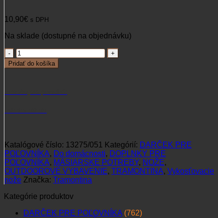
10,90
€
s DPH
Na sklade (dostupné na objednávku)
množstvo
Lopár
Pridať do košíka
na
krájanie
Tramontina
Potrebujete poradiť?
30x15cm
+421 915 102 107
Katalógové číslo:
13275/051
Kategórií:
DARČEK PRE
POĽOVNÍKA
,
Do domácnosti
,
DOPLNKY PRE
POĽOVNÍKA
,
MÄSIARSKE POTREBY
,
NOŽE
,
OUTDOOROVÉ VYBAVENIE
,
TRAMONTINA
,
Vykosťovacie
nože
Značka:
Tramontina
Kategórie produktov
DARČEK PRE POĽOVNÍKA
(762)