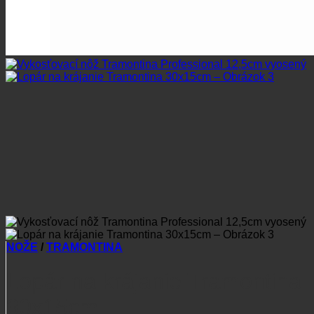
NOŽE
/
TRAMONTINA
Lopár na krájanie Tramontina
30x15cm