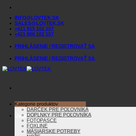
Skip
to
INFO@LOVTEK.SK
content
SALES@LOVTEK.SK
+421 915 102 107
+421 908 102 107
PRIHLÁSENIE / REGISTROVAŤ SA
PRIHLÁSENIE / REGISTROVAŤ SA
Kategorie produktov
DARČEK PRE POĽOVNÍKA
DOPLNKY PRE POĽOVNÍKA
Úvod
FOTOPASCE
FOXLINE
MÄSIARSKE POTREBY