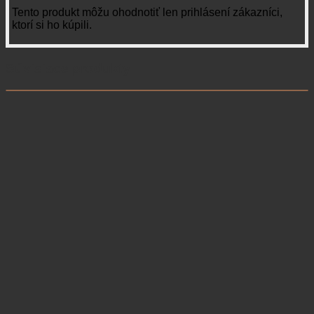
Tento produkt môžu ohodnotiť len prihlásení zákazníci,
ktorí si ho kúpili.
Súvisiace produkty