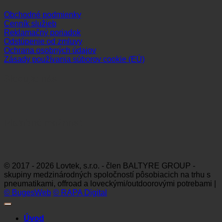
Obchodné podmienky
Cenník služieb
Reklamačný poriadok
Odstúpenie od zmluvy
Ochrana osobných údajov
Zásady používania súborov cookie (EÚ)
Sledujte nás
Platobné možnosti
Visa
MasterCard
Maestro
Dinners
Discov
Club
© 2017 - 2026 Lovtek, s.r.o. - člen BALTYRE GROUP -
skupiny medzinárodných spoločností pôsobiacich na trhu s
pneumatikami, offroad a loveckými/outdoorovými potrebami |
© BugesWeb
© RAPA Digital
Úvod