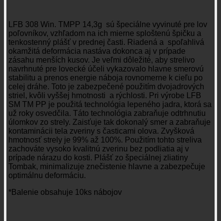
LFB 308 Win. TMPP 14,3g sú špeciálne vyvinuté pre lov
poľovníkov, vzhľadom na ich mierne sploštenú špičku a
tenkostenný plášť v prednej časti. Riadená a spoľahlivá
okamžitá deformácia nastáva dokonca aj v prípade
zásahu menších kusov. Je veľmi dôležité, aby strelivo
navrhnuté pre lovecké účeli vykazovalo hlavne smerovú
stabilitu a prenos energie náboja rovnomerne k cieľu po
celej dráhe. Toto je zabezpečené použitím dvojadrových
striel, kvôli vyššej hmotnosti a rýchlosti. Pri výrobe LFB
SM TM PP je použitá technológia lepeného jadra, ktorá sa
už roky osvedčila. Táto technológia zabraňuje odtrhnutiu
úlomkov zo strely. Zaisťuje tak dokonalý smer a zabraňuje
kontaminácii tela zveriny s časticami olova. Zvyšková
hmotnosť strely je 99% až 100%. Použitím tohto streliva
zachováte vysoko kvalitnú zverinu bez podliatia aj v
prípade nárazu do kosti. Plášť zo špeciálnej zliatiny
Tombak, minimalizuje znečistenie hlavne a zabezpečuje
optimálnu deformáciu.
*Balenie obsahuje 10ks nábojov