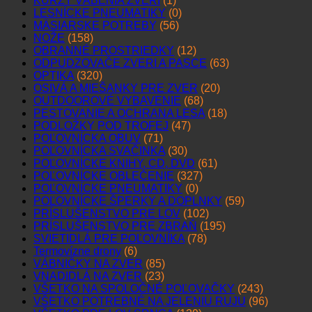
KURZY VÁBENIA ZVERI
(1)
LESNÍCKE PNEUMATIKY
(0)
MÄSIARSKE POTREBY
(56)
NOŽE
(158)
OBRANNÉ PROSTRIEDKY
(12)
ODPUDZOVAČE ZVERI A PASCE
(63)
OPTIKA
(320)
OSIVÁ A MIEŠANKY PRE ZVER
(20)
OUTDOOROVÉ VYBAVENIE
(68)
PESTOVANIE A OCHRANA LESA
(18)
PODLOŽKY POD TROFEJ
(47)
POĽOVNÍCKA OBUV
(71)
POĽOVNÍCKA SVAČINKA
(30)
POĽOVNÍCKE KNIHY, CD, DVD
(61)
POĽOVNÍCKE OBLEČENIE
(327)
POĽOVNÍCKE PNEUMATIKY
(0)
POĽOVNÍCKE ŠPERKY A DOPLNKY
(59)
PRÍSLUŠENSTVO PRE LOV
(102)
PRÍSLUŠENSTVO PRE ZBRAŇ
(195)
SVIETIDLÁ PRE POĽOVNÍKA
(78)
Termovízne drony
(6)
VÁBNIČKY NA ZVER
(85)
VNADIDLÁ NA ZVER
(23)
VŠETKO NA SPOLOČNÉ POĽOVAČKY
(243)
VŠETKO POTREBNÉ NA JELENIU RUJU
(96)