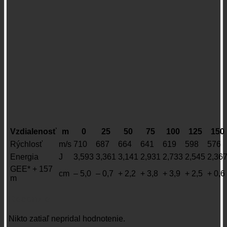
Vzdialenosť
m
0
25
50
75
100
125
150
Rýchlosť
m/s
710
687
664
641
619
598
576
Energia
J
3,593
3,361
3,141
2,931
2,733
2,545
2,36
GEE* + 157
cm
– 5,0
– 0,7
+ 2,2
+ 3,8
+ 3,9
+ 2,5
+ 0,6
m
Recenzie
Nikto zatiaľ nepridal hodnotenie.