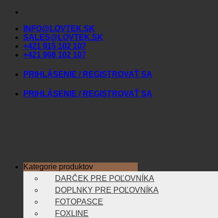
Skip
to
INFO@LOVTEK.SK
content
SALES@LOVTEK.SK
+421 915 102 107
+421 908 102 107
PRIHLÁSENIE / REGISTROVAŤ SA
PRIHLÁSENIE / REGISTROVAŤ SA
Kategorie produktov
DARČEK PRE POĽOVNÍKA
DOPLNKY PRE POĽOVNÍKA
FOTOPASCE
FOXLINE