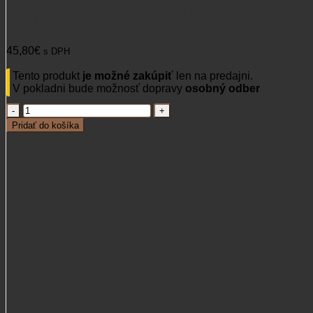
LFB 308 Win. TMPP 14,3g
45,80
€
s DPH
Tento produkt
je možné zakúpiť
len na predajni.
V pokladni bude možnosť dopravy
osobný odber
množstvo
LFB
Pridať do košíka
308
Win.
TMPP
14,3g