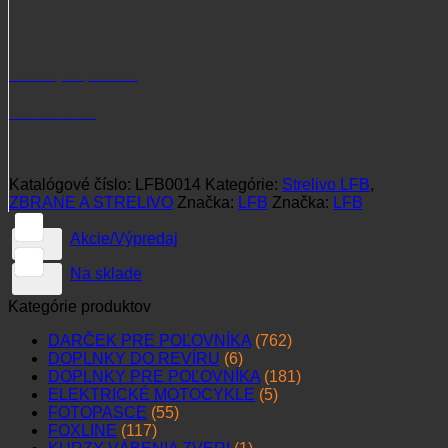
Potrebujete poradiť?
+421 915 102 107
Katalógové číslo:
LFB0014
Kategórie:
Strelivo LFB
,
ZBRANE A STRELIVO
Značka:
LFB
Značka:
LFB
Akcie/Výpredaj
Na sklade
Kategórie produktov
DARČEK PRE POĽOVNÍKA
(762)
DOPLNKY DO REVÍRU
(6)
DOPLNKY PRE POĽOVNÍKA
(181)
ELEKTRICKÉ MOTOCYKLE
(5)
FOTOPASCE
(55)
FOXLINE
(117)