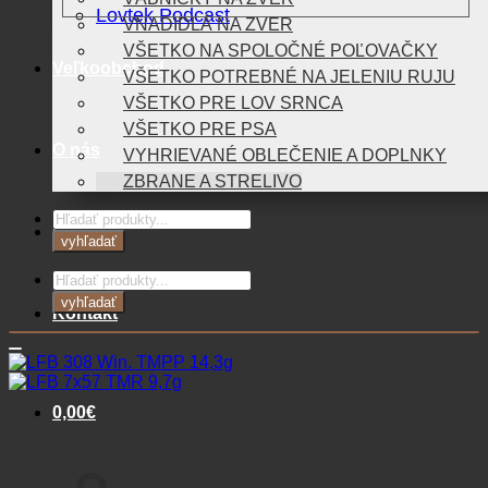
Lovtek Podcast
VNADIDLÁ NA ZVER
VŠETKO NA SPOLOČNÉ POĽOVAČKY
Veľkoobchod
VŠETKO POTREBNÉ NA JELENIU RUJU
VŠETKO PRE LOV SRNCA
VŠETKO PRE PSA
O nás
VYHRIEVANÉ OBLEČENIE A DOPLNKY
ZBRANE A STRELIVO
Products
Blog
search
vyhľadať
Products
search
vyhľadať
Kontakt
0,00
€
Košík