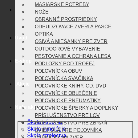
MÄSIARSKE POTREBY
NOŽE
OBRANNÉ PROSTRIEDKY
ODPUDZOVAČE ZVERI A PASCE
OPTIKA
Úvod
OSIVÁ A MIEŠANKY PRE ZVER
OUTDOOROVÉ VYBAVENIE
PESTOVANIE A OCHRANA LESA
E-shop
PODLOŽKY POD TROFEJ
POĽOVNÍCKA OBUV
POĽOVNÍCKA SVAČINKA
Akcie
POĽOVNÍCKE KNIHY, CD, DVD
POĽOVNÍCKE OBLEČENIE
POĽOVNÍCKE PNEUMATIKY
Naše aktivity
POĽOVNÍCKE ŠPERKY A DOPLNKY
PRÍSLUŠENSTVO PRE LOV
Škola vábenia
PRÍSLUŠENSTVO PRE ZBRAŇ
Škola kynológie
SVIETIDLÁ PRE POĽOVNÍKA
Škola strelectva
VÁBNIČKY NA ZVER