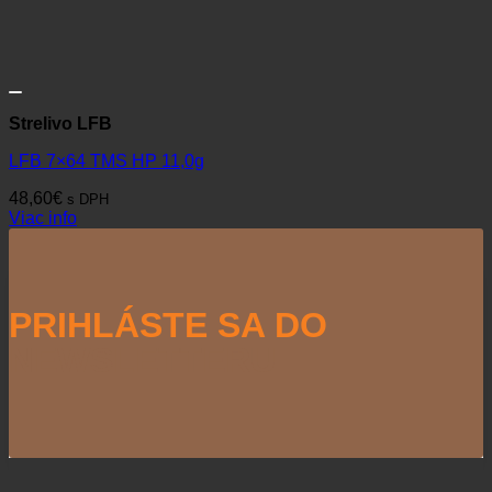
Strelivo LFB
LFB 7×64 TMS HP 11,0g
48,60
€
s DPH
Viac info
PRIHLÁSTE SA DO
NEWSLETTERU