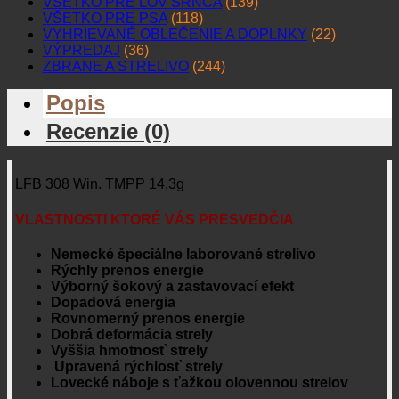
VŠETKO PRE LOV SRNCA
(139)
VŠETKO PRE PSA
(118)
VYHRIEVANÉ OBLEČENIE A DOPLNKY
(22)
VÝPREDAJ
(36)
ZBRANE A STRELIVO
(244)
Popis
Recenzie (0)
LFB 308 Win. TMPP 14,3g
VLASTNOSTI KTORÉ VÁS PRESVEDČIA
Nemecké špeciálne laborované strelivo
Rýchly prenos energie
Výborný šokový a zastavovací efekt
Dopadová energia
Rovnomerný prenos energie
Dobrá deformácia strely
Vyššia hmotnosť strely
Upravená rýchlosť strely
Lovecké náboje s ťažkou olovennou strelov