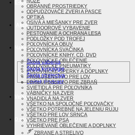
NOŽE
E-shop
OBRANNÉ PROSTRIEDKY
ODPUDZOVAČE ZVERI A PASCE
OPTIKA
OSIVÁ A MIEŠANKY PRE ZVER
Akcie
OUTDOOROVÉ VYBAVENIE
PESTOVANIE A OCHRANA LESA
PODLOŽKY POD TROFEJ
POĽOVNÍCKA OBUV
Naše aktivity
POĽOVNÍCKA SVAČINKA
POĽOVNÍCKE KNIHY, CD, DVD
POĽOVNÍCKE OBLEČENIE
Škola vábenia
POĽOVNÍCKE PNEUMATIKY
Škola kynológie
POĽOVNÍCKE ŠPERKY A DOPLNKY
Škola strelectva
PRÍSLUŠENSTVO PRE LOV
Lovtek Podcast
PRÍSLUŠENSTVO PRE ZBRAŇ
SVIETIDLÁ PRE POĽOVNÍKA
VÁBNIČKY NA ZVER
Veľkoobchod
VNADIDLÁ NA ZVER
VŠETKO NA SPOLOČNÉ POĽOVAČKY
VŠETKO POTREBNÉ NA JELENIU RUJU
VŠETKO PRE LOV SRNCA
O nás
VŠETKO PRE PSA
VYHRIEVANÉ OBLEČENIE A DOPLNKY
ZBRANE A STRELIVO