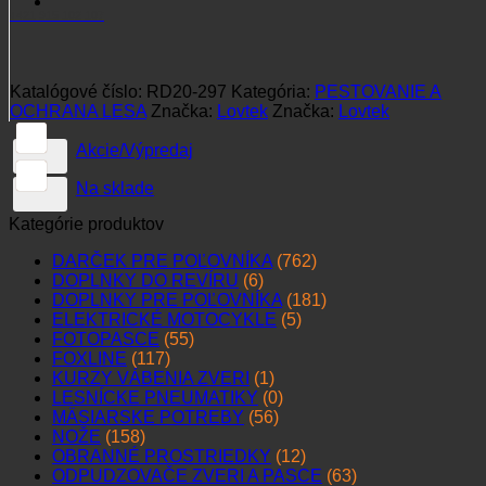
+421 915 102 107
Katalógové číslo:
RD20-297
Kategória:
PESTOVANIE A
OCHRANA LESA
Značka:
Lovtek
Značka:
Lovtek
Akcie/Výpredaj
Na sklade
Kategórie produktov
DARČEK PRE POĽOVNÍKA
(762)
DOPLNKY DO REVÍRU
(6)
DOPLNKY PRE POĽOVNÍKA
(181)
ELEKTRICKÉ MOTOCYKLE
(5)
FOTOPASCE
(55)
FOXLINE
(117)
KURZY VÁBENIA ZVERI
(1)
LESNÍCKE PNEUMATIKY
(0)
MÄSIARSKE POTREBY
(56)
NOŽE
(158)
OBRANNÉ PROSTRIEDKY
(12)
ODPUDZOVAČE ZVERI A PASCE
(63)