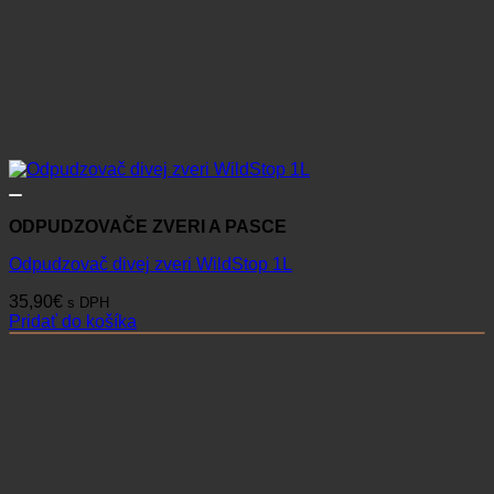
ODPUDZOVAČE ZVERI A PASCE
Odpudzovač divej zveri WildStop 1L
35,90
€
s DPH
Pridať do košíka