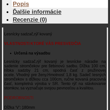
Popis
Ďalšie informácie
Recenzie (0)
Lesnícky sadzač,rýľ kovaný
VLASTNOSTI KTORÉ VÁS PRESVEDČIA
Určená na výsadbu
Lesnícky sadzač,rýľ kovaný je lesnícke náradie na
sadenie stromčekov pre štrbinovú sadbu. Dĺžka 100 cm,
hĺbka sadzby 21 cm, spodná časť z pružinovej
ocele. Vhodný pre ženy.Hmotnosť 1,8 kg. Sadeč lesných
stromčekov s dĺžkou cca 100cm, ručne kovaná pracovná
časť, kompletná výroba v SR. Tento rýľ na stávkovanie
stomkov, sa vyznačuje svojou pevnosťou a kvalitou.
PODROBNOSTI
Dĺžka ‘V’: 180mm