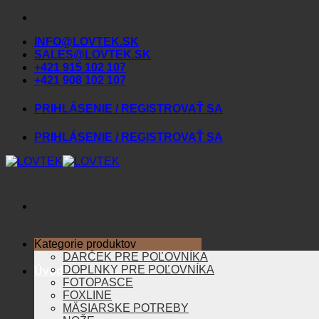
Skip
to
INFO@LOVTEK.SK
content
SALES@LOVTEK.SK
+421 915 102 107
+421 908 102 107
PRIHLÁSENIE / REGISTROVAŤ SA
PRIHLÁSENIE / REGISTROVAŤ SA
Kategorie produktov
DARČEK PRE POĽOVNÍKA
DOPLNKY PRE POĽOVNÍKA
Úvod
FOTOPASCE
FOXLINE
MÄSIARSKE POTREBY