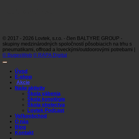
Platobné možnosti
Visa
MasterCard
Maestro
Dinners
Discov
Club
© 2017 - 2026 Lovtek, s.r.o. - člen BALTYRE GROUP -
skupiny medzinárodných spoločností pôsobiacich na trhu s
pneumatikami, offroad a loveckými/outdoorovými potrebami |
© BugesWeb
© RAPA Digital
Úvod
E-shop
Akcie
Naše aktivity
Škola vábenia
Škola kynológie
Škola strelectva
Lovtek Podcast
Veľkoobchod
O nás
Blog
Kontakt