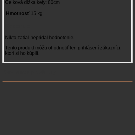
Celková dĺžka kefy: 80cm
Hmotnosť
15 kg
Recenzie
Nikto zatiaľ nepridal hodnotenie.
Tento produkt môžu ohodnotiť len prihlásení zákazníci,
ktorí si ho kúpili.
Súvisiace produkty