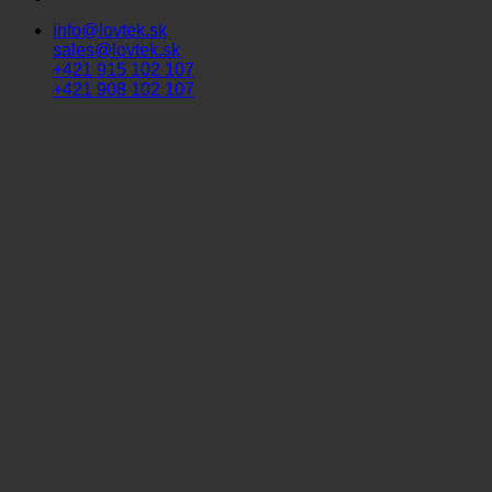
info@lovtek.sk
sales@lovtek.sk
+421 915 102 107
+421 908 102 107