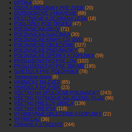
OPTIKA
(320)
OSIVÁ A MIEŠANKY PRE ZVER
(20)
OUTDOOROVÉ VYBAVENIE
(68)
PESTOVANIE A OCHRANA LESA
(18)
PODLOŽKY POD TROFEJ
(47)
POĽOVNÍCKA OBUV
(71)
POĽOVNÍCKA SVAČINKA
(30)
POĽOVNÍCKE KNIHY, CD, DVD
(61)
POĽOVNÍCKE OBLEČENIE
(327)
POĽOVNÍCKE PNEUMATIKY
(0)
POĽOVNÍCKE ŠPERKY A DOPLNKY
(59)
PRÍSLUŠENSTVO PRE LOV
(102)
PRÍSLUŠENSTVO PRE ZBRAŇ
(195)
SVIETIDLÁ PRE POĽOVNÍKA
(78)
Termovízne drony
(6)
VÁBNIČKY NA ZVER
(85)
VNADIDLÁ NA ZVER
(23)
VŠETKO NA SPOLOČNÉ POĽOVAČKY
(243)
VŠETKO POTREBNÉ NA JELENIU RUJU
(96)
VŠETKO PRE LOV SRNCA
(139)
VŠETKO PRE PSA
(118)
VYHRIEVANÉ OBLEČENIE A DOPLNKY
(22)
VÝPREDAJ
(36)
ZBRANE A STRELIVO
(244)