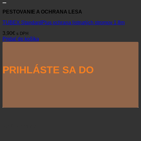
PESTOVANIE A OCHRANA LESA
TUBEX StandardPlus ochrana listnatých stromov 1,8m
3,90
€
s DPH
Pridať do košíka
PRIHLÁSTE SA DO
NEWSLETTERU
Naši partneri