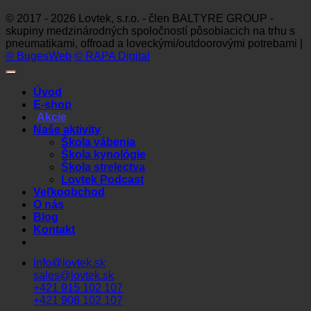
© 2017 - 2026 Lovtek, s.r.o. - člen BALTYRE GROUP -
skupiny medzinárodných spoločností pôsobiacich na trhu s
pneumatikami, offroad a loveckými/outdoorovými potrebami |
© BugesWeb
© RAPA Digital
Úvod
E-shop
Akcie
Naše aktivity
Škola vábenia
Škola kynológie
Škola strelectva
Lovtek Podcast
Veľkoobchod
O nás
Blog
Kontakt
info@lovtek.sk
sales@lovtek.sk
+421 915 102 107
+421 908 102 107