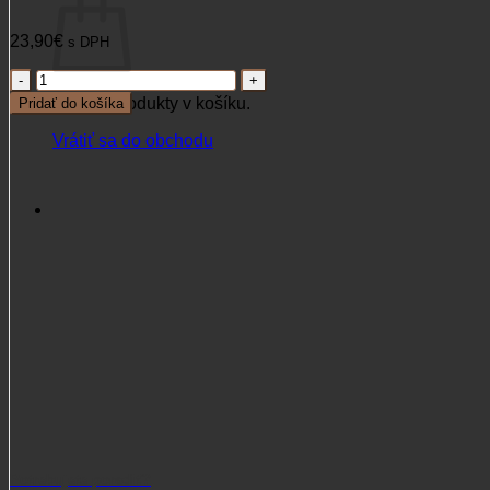
23,90
€
s DPH
množstvo
Kožená
Žiadne produkty v košíku.
Pridať do košíka
peňaženka
Jeleň
Vrátiť sa do obchodu
ručiaci
ležatá
Potrebujete poradiť?