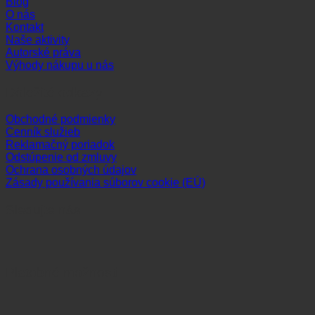
Blog
O nás
Kontakt
Naše aktivity
Autorské práva
Výhody nákupu u nás
Dôležité odkazy
Obchodné podmienky
Cenník služieb
Reklamačný poriadok
Odstúpenie od zmluvy
Ochrana osobných údajov
Zásady používania súborov cookie (EÚ)
Sledujte nás
Platobné možnosti
Visa
MasterCard
Maestro
Dinners
Discov
Club