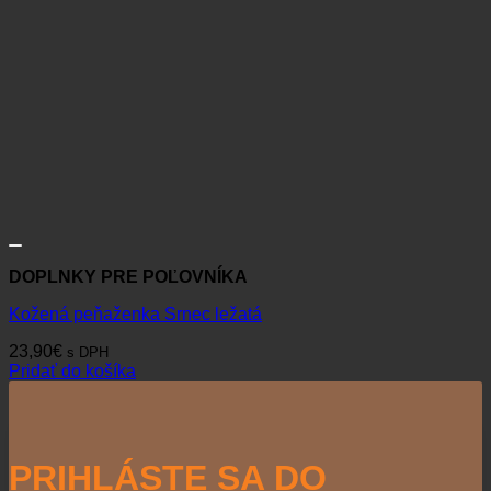
DOPLNKY PRE POĽOVNÍKA
Kožená peňaženka Srnec ležatá
23,90
€
s DPH
Pridať do košíka
PRIHLÁSTE SA DO