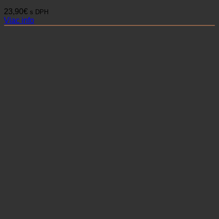
23,90
€
s DPH
Viac info