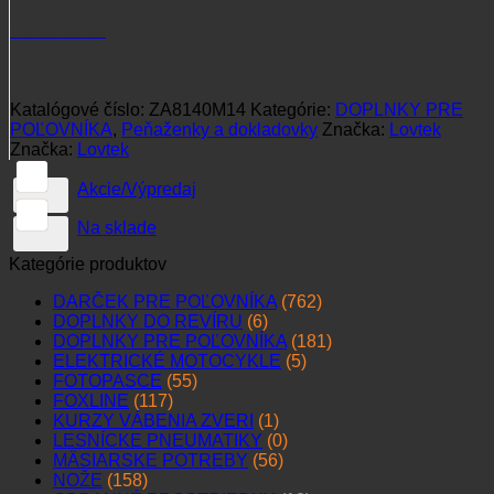
+421 915 102 107
Katalógové číslo:
ZA8140M14
Kategórie:
DOPLNKY PRE
POĽOVNÍKA
,
Peňaženky a dokladovky
Značka:
Lovtek
Značka:
Lovtek
Akcie/Výpredaj
Na sklade
Kategórie produktov
DARČEK PRE POĽOVNÍKA
(762)
DOPLNKY DO REVÍRU
(6)
DOPLNKY PRE POĽOVNÍKA
(181)
ELEKTRICKÉ MOTOCYKLE
(5)
FOTOPASCE
(55)
FOXLINE
(117)
KURZY VÁBENIA ZVERI
(1)
LESNÍCKE PNEUMATIKY
(0)
MÄSIARSKE POTREBY
(56)
NOŽE
(158)