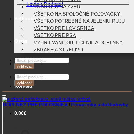
Lovtek Podcast
VNADIDLÁ NA ZVER
VŠETKO NA SPOLOČNÉ POĽOVAČKY
Veľkoobchod
VŠETKO POTREBNÉ NA JELENIU RUJU
VŠETKO PRE LOV SRNCA
VŠETKO PRE PSA
O nás
VYHRIEVANÉ OBLEČENIE A DOPLNKY
ZBRANE A STRELIVO
Products
Blog
search
vyhľadať
Products
search
vyhľadať
Kontakt
DOPLNKY PRE POĽOVNÍKA
/
Peňaženky a dokladovky
0,00
€
Kožená peňaženka Jeleň
Košík
ručiaci ležatá