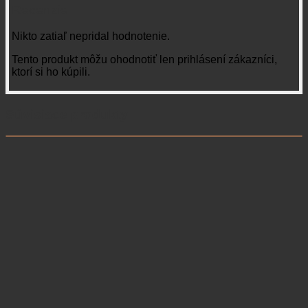
Recenzie
Nikto zatiaľ nepridal hodnotenie.
Tento produkt môžu ohodnotiť len prihlásení zákazníci,
ktorí si ho kúpili.
Súvisiace produkty