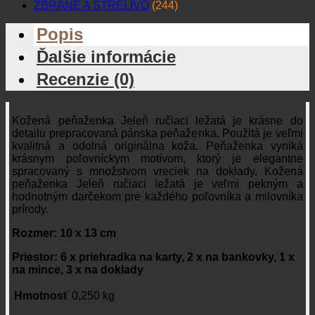
ZBRANE A STRELIVO
(244)
Popis
Ďalšie informácie
Recenzie (0)
Kožená peňaženka Jeleň ručiaci ležatá je krásne do
detailu prepracovaná pánska peňaženka. Použitá je veľmi
kvalitná a odolná originálna koža. Peňaženka vyniká
krásnym poľovníckym motívom, ktorý je elegantne
spracovaný s množstvom vreciek na doklady. Kožená
peňaženka Jeleň ručiaci ležatá je veľmi pekným a
hodnotným darčekom pre každého poľovníka a milovníka
prírody.
Rozmer: 10 x 13 cm
Priestor: 6 x priehradka na karty, 2 x na bankovky, 1 x
na mince, 3 x na doklady
Hmotnosť
0,250 kg