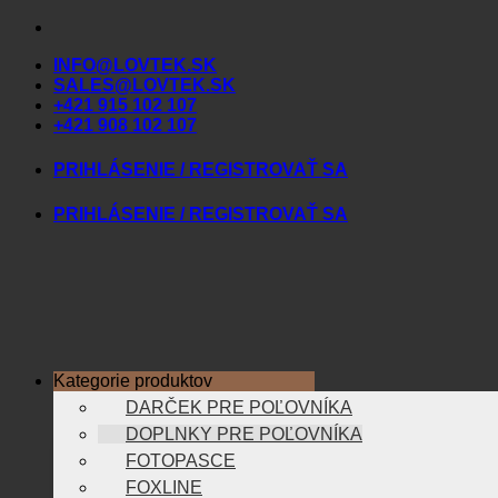
Skip
to
INFO@LOVTEK.SK
content
SALES@LOVTEK.SK
+421 915 102 107
+421 908 102 107
PRIHLÁSENIE / REGISTROVAŤ SA
PRIHLÁSENIE / REGISTROVAŤ SA
Kategorie produktov
DARČEK PRE POĽOVNÍKA
DOPLNKY PRE POĽOVNÍKA
FOTOPASCE
FOXLINE