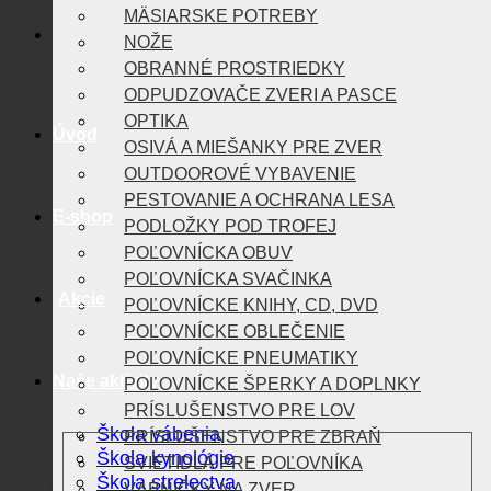
MÄSIARSKE POTREBY
NOŽE
OBRANNÉ PROSTRIEDKY
ODPUDZOVAČE ZVERI A PASCE
OPTIKA
Úvod
OSIVÁ A MIEŠANKY PRE ZVER
OUTDOOROVÉ VYBAVENIE
PESTOVANIE A OCHRANA LESA
E-shop
PODLOŽKY POD TROFEJ
POĽOVNÍCKA OBUV
POĽOVNÍCKA SVAČINKA
Akcie
POĽOVNÍCKE KNIHY, CD, DVD
POĽOVNÍCKE OBLEČENIE
POĽOVNÍCKE PNEUMATIKY
Naše aktivity
POĽOVNÍCKE ŠPERKY A DOPLNKY
PRÍSLUŠENSTVO PRE LOV
Škola vábenia
PRÍSLUŠENSTVO PRE ZBRAŇ
Škola kynológie
SVIETIDLÁ PRE POĽOVNÍKA
Škola strelectva
VÁBNIČKY NA ZVER