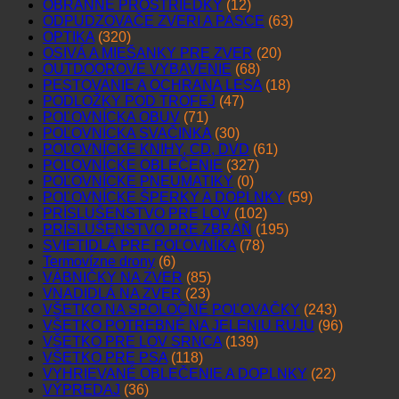
OBRANNÉ PROSTRIEDKY
(12)
ODPUDZOVAČE ZVERI A PASCE
(63)
OPTIKA
(320)
OSIVÁ A MIEŠANKY PRE ZVER
(20)
OUTDOOROVÉ VYBAVENIE
(68)
PESTOVANIE A OCHRANA LESA
(18)
PODLOŽKY POD TROFEJ
(47)
POĽOVNÍCKA OBUV
(71)
POĽOVNÍCKA SVAČINKA
(30)
POĽOVNÍCKE KNIHY, CD, DVD
(61)
POĽOVNÍCKE OBLEČENIE
(327)
POĽOVNÍCKE PNEUMATIKY
(0)
POĽOVNÍCKE ŠPERKY A DOPLNKY
(59)
PRÍSLUŠENSTVO PRE LOV
(102)
PRÍSLUŠENSTVO PRE ZBRAŇ
(195)
SVIETIDLÁ PRE POĽOVNÍKA
(78)
Termovízne drony
(6)
VÁBNIČKY NA ZVER
(85)
VNADIDLÁ NA ZVER
(23)
VŠETKO NA SPOLOČNÉ POĽOVAČKY
(243)
VŠETKO POTREBNÉ NA JELENIU RUJU
(96)
VŠETKO PRE LOV SRNCA
(139)
VŠETKO PRE PSA
(118)
VYHRIEVANÉ OBLEČENIE A DOPLNKY
(22)
VÝPREDAJ
(36)