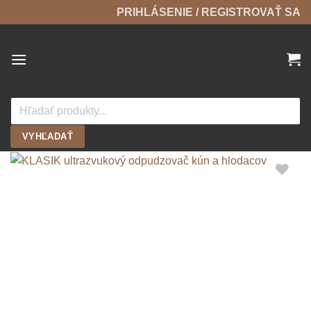
Skip
PRIHLÁSENIE / REGISTROVAŤ SA
to
content
Products
search
VYHĽADAŤ