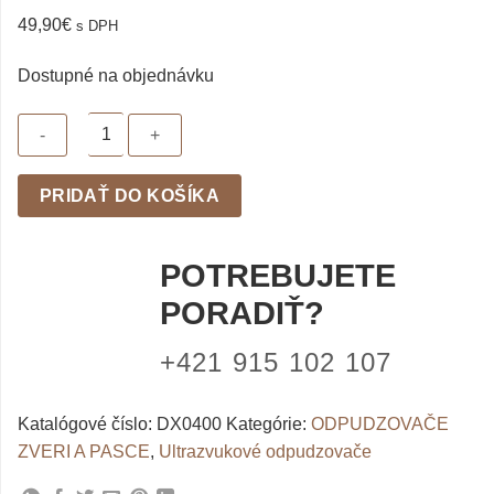
49,90
€
s DPH
Dostupné na objednávku
množstvo
PRIDAŤ DO KOŠÍKA
KLASIK
ultrazvukový
odpudzovač
POTREBUJETE
kún
PORADIŤ?
a
hlodacov
+421 915 102 107
Katalógové číslo:
DX0400
Kategórie:
ODPUDZOVAČE
ZVERI A PASCE
,
Ultrazvukové odpudzovače