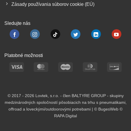
Zásady používania súborov cookie (EÚ)
Sledujte nás
Platobné možnosti
Visa
MasterCard
Maestro
Dinners
Disc
Club
© 2017 - 2026 Lovtek, s.r.o. - člen BALTYRE GROUP - skupiny
medzinárodných spoločností pôsobiacich na trhu s pneumatikami,
offroad a loveckými/outdoorovými potrebami |
© BugesWeb
©
RAPA Digital