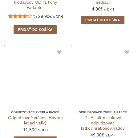
hlodavcov ODH1 tichý
sediaci
+adaptér
4,90
€
s DPH
29,90
€
(1)
s DPH
PRIDAŤ DO KOŠÍKA
Hodnotenie
4
z 5
PRIDAŤ DO KOŠÍKA
ODPUDZOVAČE ZVERI A PASCE
ODPUDZOVAČE ZVERI A PASCE
Odpudzovač vtákov, Havran
DUAL ultrazvukový
letiaci veľký
odpudzovač
krtkov,hrabošov,hadov
11,50
€
s DPH
49,90
€
s DPH