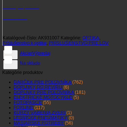
Potrebujete poradiť?
+421 915 102 107
Katalógové číslo:
AK931007
Kategórie:
OPTIKA
,
Príslušenstvo k optike
,
PRÍSLUŠENSTVO PRE LOV
Akcie/Výpredaj
Na sklade
Kategórie produktov
DARČEK PRE POĽOVNÍKA
(762)
DOPLNKY DO REVÍRU
(6)
DOPLNKY PRE POĽOVNÍKA
(181)
ELEKTRICKÉ MOTOCYKLE
(5)
FOTOPASCE
(55)
FOXLINE
(117)
KURZY VÁBENIA ZVERI
(1)
LESNÍCKE PNEUMATIKY
(0)
MÄSIARSKE POTREBY
(56)