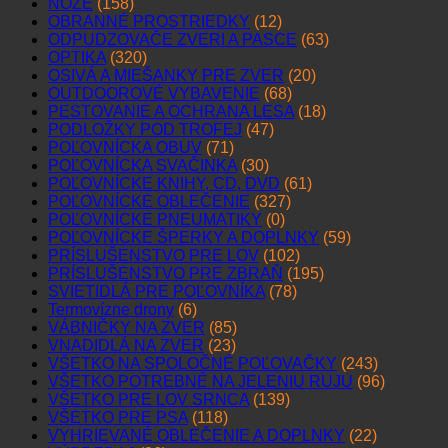
NOŽE
(158)
OBRANNÉ PROSTRIEDKY
(12)
ODPUDZOVAČE ZVERI A PASCE
(63)
OPTIKA
(320)
OSIVÁ A MIEŠANKY PRE ZVER
(20)
OUTDOOROVÉ VYBAVENIE
(68)
PESTOVANIE A OCHRANA LESA
(18)
PODLOŽKY POD TROFEJ
(47)
POĽOVNÍCKA OBUV
(71)
POĽOVNÍCKA SVAČINKA
(30)
POĽOVNÍCKE KNIHY, CD, DVD
(61)
POĽOVNÍCKE OBLEČENIE
(327)
POĽOVNÍCKE PNEUMATIKY
(0)
POĽOVNÍCKE ŠPERKY A DOPLNKY
(59)
PRÍSLUŠENSTVO PRE LOV
(102)
PRÍSLUŠENSTVO PRE ZBRAŇ
(195)
SVIETIDLÁ PRE POĽOVNÍKA
(78)
Termovízne drony
(6)
VÁBNIČKY NA ZVER
(85)
VNADIDLÁ NA ZVER
(23)
VŠETKO NA SPOLOČNÉ POĽOVAČKY
(243)
VŠETKO POTREBNÉ NA JELENIU RUJU
(96)
VŠETKO PRE LOV SRNCA
(139)
VŠETKO PRE PSA
(118)
VYHRIEVANÉ OBLEČENIE A DOPLNKY
(22)