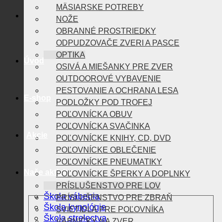
MÄSIARSKE POTREBY
NOŽE
OBRANNÉ PROSTRIEDKY
ODPUDZOVAČE ZVERI A PASCE
OPTIKA
Úvod
OSIVÁ A MIEŠANKY PRE ZVER
OUTDOOROVÉ VYBAVENIE
PESTOVANIE A OCHRANA LESA
E-shop
PODLOŽKY POD TROFEJ
POĽOVNÍCKA OBUV
POĽOVNÍCKA SVAČINKA
Akcie
POĽOVNÍCKE KNIHY, CD, DVD
POĽOVNÍCKE OBLEČENIE
POĽOVNÍCKE PNEUMATIKY
Naše aktivity
POĽOVNÍCKE ŠPERKY A DOPLNKY
PRÍSLUŠENSTVO PRE LOV
Škola vábenia
PRÍSLUŠENSTVO PRE ZBRAŇ
Škola kynológie
SVIETIDLÁ PRE POĽOVNÍKA
Škola strelectva
VÁBNIČKY NA ZVER