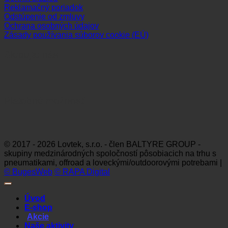
Reklamačný poriadok
Odstúpenie od zmluvy
Ochrana osobných údajov
Zásady používania súborov cookie (EÚ)
Sledujte nás
Platobné možnosti
Visa
MasterCard
Maestro
Dinners
Discov
Club
© 2017 - 2026 Lovtek, s.r.o. - člen BALTYRE GROUP -
skupiny medzinárodných spoločností pôsobiacich na trhu s
pneumatikami, offroad a loveckými/outdoorovými potrebami |
© BugesWeb
© RAPA Digital
Úvod
E-shop
Akcie
Naše aktivity