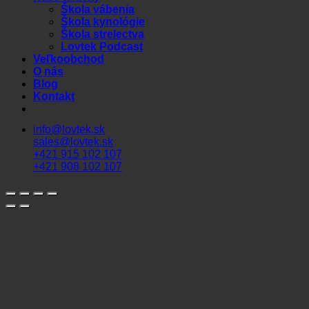
Škola vábenia
Škola kynológie
Škola strelectva
Lovtek Podcast
Veľkoobchod
O nás
Blog
Kontakt
info@lovtek.sk
sales@lovtek.sk
+421 915 102 107
+421 908 102 107