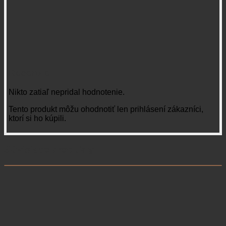
Recenzie
Nikto zatiaľ nepridal hodnotenie.
Tento produkt môžu ohodnotiť len prihlásení zákazníci,
ktorí si ho kúpili.
Súvisiace produkty