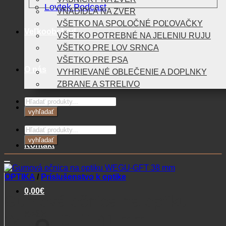
Lovtek Podcast
VNADIDLÁ NA ZVER
VŠETKO NA SPOLOČNÉ POĽOVAČKY
Veľkoobchod
VŠETKO POTREBNÉ NA JELENIU RUJU
VŠETKO PRE LOV SRNCA
VŠETKO PRE PSA
O nás
VYHRIEVANÉ OBLEČENIE A DOPLNKY
ZBRANE A STRELIVO
Products
Blog
search
vyhľadať
Products
search
vyhľadať
Kontakt
OPTIKA
/
Príslušenstvo k optike
0,00
€
Gumová očnica na optiku
Košík
WEGU-GFT 41 mm