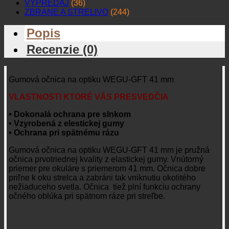
VÝPREDAJ
(36)
ZBRANE A STRELIVO
(244)
Popis
Recenzie (0)
Gumová očnica na optiku WEGU-GFT 41 mm
VLASTNOSTI KTORÉ VÁS PRESVEDČIA
• Dokonalá ochrana pre slnkom
• Vzyrobená z elestickej gumy
• Ochrana pri spätnému rázu
Gumová očnica na optiku WEGU-GFT 41 mm je pružná
očnica prvotriednej kvality z elastickej gumy. Vnútorný
priemer pre okuláre s priemerom 41 mm. Očnica dobre
priľne k oku strelca a zabráni tak vniknutiu okolitého
nežiaduceho svetla. Očnica tiež plní funkciu ochrany
očného oblúka pri spätnom ráze pri streľbe.