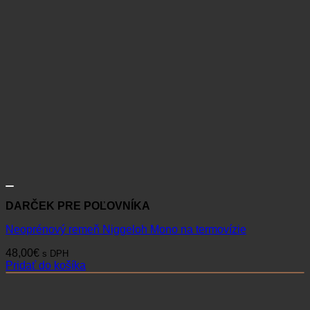
DARČEK PRE POĽOVNÍKA
Neoprénový remeň Niggeloh Mono na termovízie
48,00
€
s DPH
Pridať do košíka