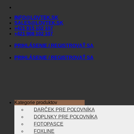
Skip
to
INFO@LOVTEK.SK
content
SALES@LOVTEK.SK
+421 915 102 107
+421 908 102 107
PRIHLÁSENIE / REGISTROVAŤ SA
PRIHLÁSENIE / REGISTROVAŤ SA
Kategorie produktov
DARČEK PRE POĽOVNÍKA
DOPLNKY PRE POĽOVNÍKA
FOTOPASCE
FOXLINE