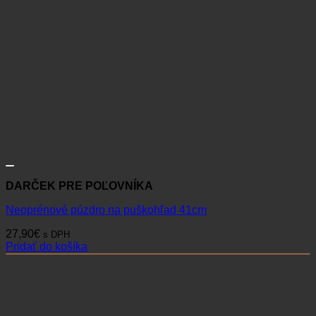
DARČEK PRE POĽOVNÍKA
Neoprénové púzdro na puškohľad 41cm
27,90
€
s DPH
Pridať do košíka