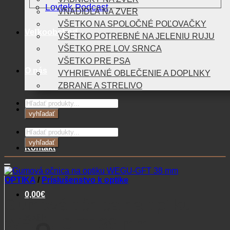
Lovtek Podcast
VNADIDLÁ NA ZVER
VŠETKO NA SPOLOČNÉ POĽOVAČKY
Veľkoobchod
VŠETKO POTREBNÉ NA JELENIU RUJU
VŠETKO PRE LOV SRNCA
VŠETKO PRE PSA
O nás
VYHRIEVANÉ OBLEČENIE A DOPLNKY
ZBRANE A STRELIVO
Products
Blog
search
vyhľadať
Products
search
vyhľadať
Kontakt
OPTIKA
/
Príslušenstvo k optike
0,00
€
Gumová očnica na optiku
Košík
WEGU-GFT 38 mm