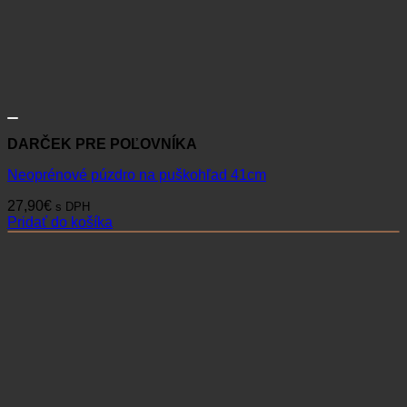
DARČEK PRE POĽOVNÍKA
Neoprénové púzdro na puškohľad 41cm
27,90
€
s DPH
Pridať do košíka