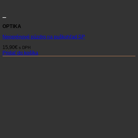
OPTIKA
Neoprénové púzdro na puškohľad SP
15,90
€
s DPH
Pridať do košíka