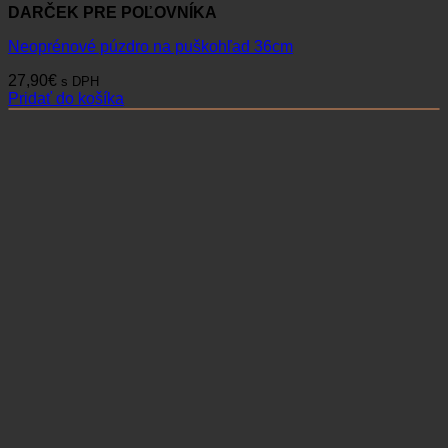
DARČEK PRE POĽOVNÍKA
Neoprénové púzdro na puškohľad 36cm
27,90
€
s DPH
Pridať do košíka