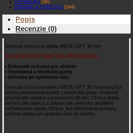
VÝPREDAJ
(36)
ZBRANE A STRELIVO
(244)
Popis
Recenzie (0)
Gumová očnica na optiku WEGU-GFT 38 mm
VLASTNOSTI KTORÉ VÁS PRESVEDČIA
• Dokonalá ochrana pre slnkom
• Vzyrobená z elestickej gumy
• Ochrana pri spätnému rázu
Gumová očnica na optiku WEGU-GFT 38 mm je pružná
očnica prvotriednej kvality z elastickej gumy. Vnútorný
priemer pre okuláre s priemerom 38 mm. Očnica dobre
priľne k oku strelca a zabráni tak vniknutiu okolitého
nežiaduceho svetla. Očnica tiež plní funkciu ochrany
očného oblúka pri spätnom ráze pri streľbe.