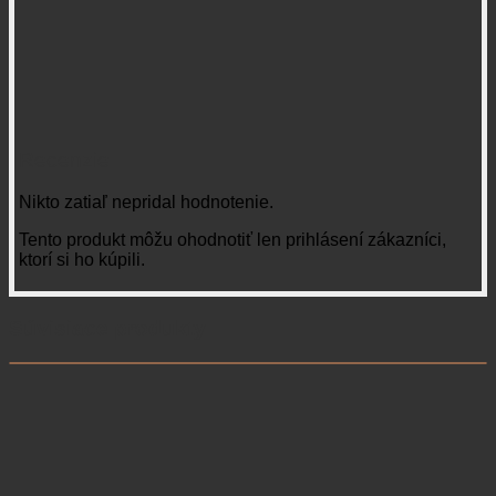
Recenzie
Nikto zatiaľ nepridal hodnotenie.
Tento produkt môžu ohodnotiť len prihlásení zákazníci,
ktorí si ho kúpili.
Súvisiace produkty