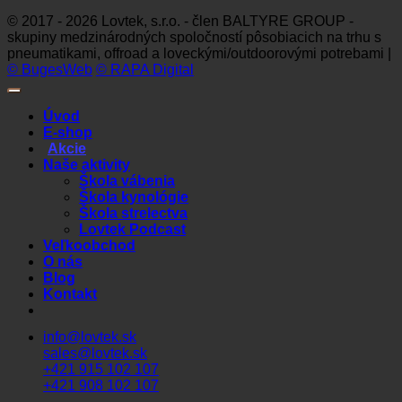
© 2017 - 2026 Lovtek, s.r.o. - člen BALTYRE GROUP -
skupiny medzinárodných spoločností pôsobiacich na trhu s
pneumatikami, offroad a loveckými/outdoorovými potrebami |
© BugesWeb
© RAPA Digital
Úvod
E-shop
Akcie
Naše aktivity
Škola vábenia
Škola kynológie
Škola strelectva
Lovtek Podcast
Veľkoobchod
O nás
Blog
Kontakt
info@lovtek.sk
sales@lovtek.sk
+421 915 102 107
+421 908 102 107