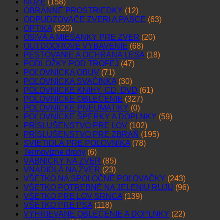
NOŽE
(158)
OBRANNÉ PROSTRIEDKY
(12)
ODPUDZOVAČE ZVERI A PASCE
(63)
OPTIKA
(320)
OSIVÁ A MIEŠANKY PRE ZVER
(20)
OUTDOOROVÉ VYBAVENIE
(68)
PESTOVANIE A OCHRANA LESA
(18)
PODLOŽKY POD TROFEJ
(47)
POĽOVNÍCKA OBUV
(71)
POĽOVNÍCKA SVAČINKA
(30)
POĽOVNÍCKE KNIHY, CD, DVD
(61)
POĽOVNÍCKE OBLEČENIE
(327)
POĽOVNÍCKE PNEUMATIKY
(0)
POĽOVNÍCKE ŠPERKY A DOPLNKY
(59)
PRÍSLUŠENSTVO PRE LOV
(102)
PRÍSLUŠENSTVO PRE ZBRAŇ
(195)
SVIETIDLÁ PRE POĽOVNÍKA
(78)
Termovízne drony
(6)
VÁBNIČKY NA ZVER
(85)
VNADIDLÁ NA ZVER
(23)
VŠETKO NA SPOLOČNÉ POĽOVAČKY
(243)
VŠETKO POTREBNÉ NA JELENIU RUJU
(96)
VŠETKO PRE LOV SRNCA
(139)
VŠETKO PRE PSA
(118)
VYHRIEVANÉ OBLEČENIE A DOPLNKY
(22)