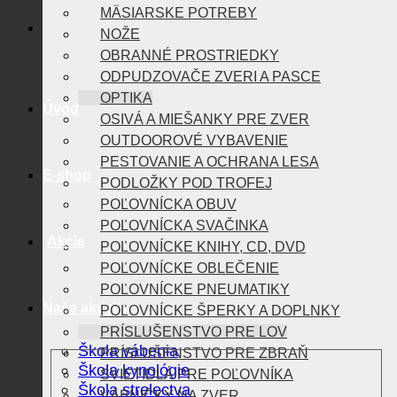
MÄSIARSKE POTREBY
NOŽE
OBRANNÉ PROSTRIEDKY
ODPUDZOVAČE ZVERI A PASCE
OPTIKA
Úvod
OSIVÁ A MIEŠANKY PRE ZVER
OUTDOOROVÉ VYBAVENIE
PESTOVANIE A OCHRANA LESA
E-shop
PODLOŽKY POD TROFEJ
POĽOVNÍCKA OBUV
POĽOVNÍCKA SVAČINKA
Akcie
POĽOVNÍCKE KNIHY, CD, DVD
POĽOVNÍCKE OBLEČENIE
POĽOVNÍCKE PNEUMATIKY
Naše aktivity
POĽOVNÍCKE ŠPERKY A DOPLNKY
PRÍSLUŠENSTVO PRE LOV
Škola vábenia
PRÍSLUŠENSTVO PRE ZBRAŇ
Škola kynológie
SVIETIDLÁ PRE POĽOVNÍKA
Škola strelectva
VÁBNIČKY NA ZVER