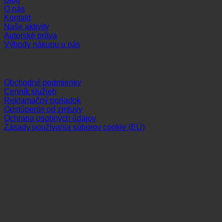
O nás
Kontakt
Naše aktivity
Autorské práva
Výhody nákupu u nás
Dôležité odkazy
Obchodné podmienky
Cenník služieb
Reklamačný poriadok
Odstúpenie od zmluvy
Ochrana osobných údajov
Zásady používania súborov cookie (EÚ)
Sledujte nás
Platobné možnosti
Visa
MasterCard
Maestro
Dinners
Discov
Club