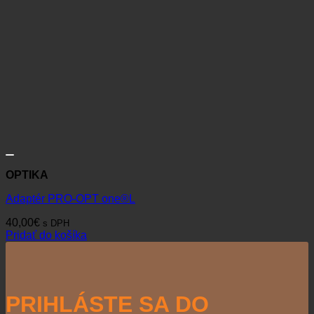
OPTIKA
Adaptér PRO-OPT one®L
40,00
€
s DPH
Pridať do košíka
PRIHLÁSTE SA DO