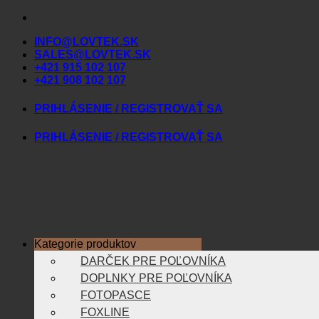
Skip
to
INFO@LOVTEK.SK
content
SALES@LOVTEK.SK
+421 915 102 107
+421 908 102 107
PRIHLÁSENIE / REGISTROVAŤ SA
PRIHLÁSENIE / REGISTROVAŤ SA
Kategorie produktov
DARČEK PRE POĽOVNÍKA
DOPLNKY PRE POĽOVNÍKA
FOTOPASCE
FOXLINE