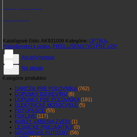
Potrebujete poradiť?
+421 915 102 107
Katalógové číslo:
AK931006
Kategórie:
OPTIKA
,
Príslušenstvo k optike
,
PRÍSLUŠENSTVO PRE LOV
Akcie/Výpredaj
Na sklade
Kategórie produktov
DARČEK PRE POĽOVNÍKA
(762)
DOPLNKY DO REVÍRU
(6)
DOPLNKY PRE POĽOVNÍKA
(181)
ELEKTRICKÉ MOTOCYKLE
(5)
FOTOPASCE
(55)
FOXLINE
(117)
KURZY VÁBENIA ZVERI
(1)
LESNÍCKE PNEUMATIKY
(0)
MÄSIARSKE POTREBY
(56)