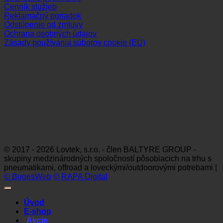
Cenník služieb
Reklamačný poriadok
Odstúpenie od zmluvy
Ochrana osobných údajov
Zásady používania súborov cookie (EÚ)
Sledujte nás
Platobné možnosti
Visa
MasterCard
Maestro
Dinners
Discov
Club
© 2017 - 2026 Lovtek, s.r.o. - člen BALTYRE GROUP -
skupiny medzinárodných spoločností pôsobiacich na trhu s
pneumatikami, offroad a loveckými/outdoorovými potrebami |
© BugesWeb
© RAPA Digital
Úvod
E-shop
Akcie