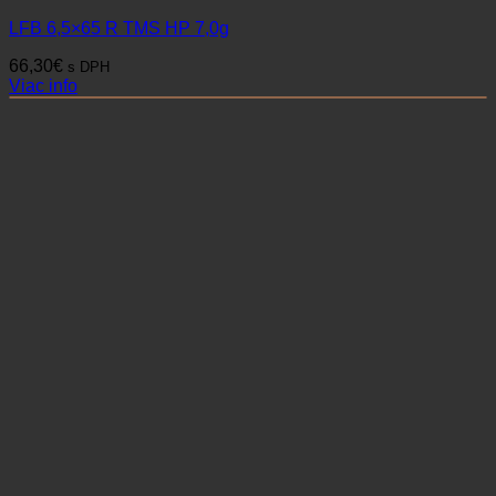
LFB 6,5×65 R TMS HP 7,0g
66,30
€
s DPH
Viac info