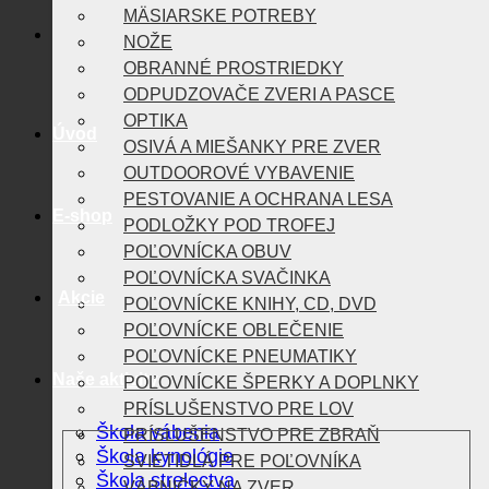
MÄSIARSKE POTREBY
NOŽE
OBRANNÉ PROSTRIEDKY
ODPUDZOVAČE ZVERI A PASCE
OPTIKA
Úvod
OSIVÁ A MIEŠANKY PRE ZVER
OUTDOOROVÉ VYBAVENIE
PESTOVANIE A OCHRANA LESA
E-shop
PODLOŽKY POD TROFEJ
POĽOVNÍCKA OBUV
POĽOVNÍCKA SVAČINKA
Akcie
POĽOVNÍCKE KNIHY, CD, DVD
POĽOVNÍCKE OBLEČENIE
POĽOVNÍCKE PNEUMATIKY
Naše aktivity
POĽOVNÍCKE ŠPERKY A DOPLNKY
PRÍSLUŠENSTVO PRE LOV
Škola vábenia
PRÍSLUŠENSTVO PRE ZBRAŇ
Škola kynológie
SVIETIDLÁ PRE POĽOVNÍKA
Škola strelectva
VÁBNIČKY NA ZVER