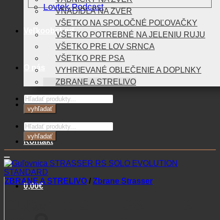
Lovtek Podcast
VNADIDLÁ NA ZVER
VŠETKO NA SPOLOČNÉ POĽOVAČKY
Veľkoobchod
VŠETKO POTREBNÉ NA JELENIU RUJU
VŠETKO PRE LOV SRNCA
VŠETKO PRE PSA
O nás
VYHRIEVANÉ OBLEČENIE A DOPLNKY
ZBRANE A STRELIVO
Products
Blog
search
vyhľadať
Products
search
vyhľadať
Kontakt
ZBRANE A STRELIVO
/
Zbrane Strasser
0,00
€
Guľovnica STRASSER RS
Košík