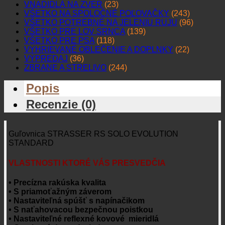
VNADIDLÁ NA ZVER
(23)
VŠETKO NA SPOLOČNÉ POĽOVAČKY
(243)
VŠETKO POTREBNÉ NA JELENIU RUJU
(96)
VŠETKO PRE LOV SRNCA
(139)
VŠETKO PRE PSA
(118)
VYHRIEVANÉ OBLEČENIE A DOPLNKY
(22)
VÝPREDAJ
(36)
ZBRANE A STRELIVO
(244)
Popis
Recenzie (0)
Guľovnica STRASSER RS SOLO EVOLUTION
STANDARD
VLASTNOSTI KTORÉ VÁS PRESVEDČIA
• Precízna rakúska kvalita
• S priamoťažným záverom
• Nastaviteľná spúšť s napínačikom
• S naťahovacou bezpečnou poistkou
• Nastaviteľné reflexné kovové mieridlá