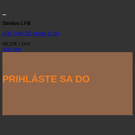
Strelivo LFB
LFB 7×66 SE v.Hofe 11,0g
68,10
€
s DPH
Viac info
PRIHLÁSTE SA DO
NEWSLETTERU
Naši partneri