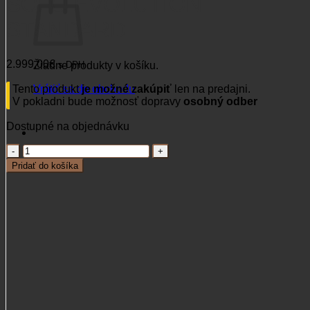
SOLO EVOLUTION
STANDARD
2.999,00
€
s DPH
Žiadne produkty v košíku.
Vrátiť sa do obchodu
Tento produkt
je možné zakúpiť
len na predajni.
V pokladni bude možnosť dopravy
osobný odber
Dostupné na objednávku
množstvo
Guľovnica
Pridať do košíka
STRASSER
RS
SOLO
EVOLUTION
STANDARD