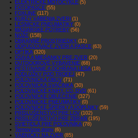
ELEKTRICKÉ MOTOCYKLE
(5)
FOTOPASCE
(55)
FOXLINE
(117)
KURZY VÁBENIA ZVERI
(1)
LESNÍCKE PNEUMATIKY
(0)
MÄSIARSKE POTREBY
(56)
NOŽE
(158)
OBRANNÉ PROSTRIEDKY
(12)
ODPUDZOVAČE ZVERI A PASCE
(63)
OPTIKA
(320)
OSIVÁ A MIEŠANKY PRE ZVER
(20)
OUTDOOROVÉ VYBAVENIE
(68)
PESTOVANIE A OCHRANA LESA
(18)
PODLOŽKY POD TROFEJ
(47)
POĽOVNÍCKA OBUV
(71)
POĽOVNÍCKA SVAČINKA
(30)
POĽOVNÍCKE KNIHY, CD, DVD
(61)
POĽOVNÍCKE OBLEČENIE
(327)
POĽOVNÍCKE PNEUMATIKY
(0)
POĽOVNÍCKE ŠPERKY A DOPLNKY
(59)
PRÍSLUŠENSTVO PRE LOV
(102)
PRÍSLUŠENSTVO PRE ZBRAŇ
(195)
SVIETIDLÁ PRE POĽOVNÍKA
(78)
Termovízne drony
(6)
VÁBNIČKY NA ZVER
(85)