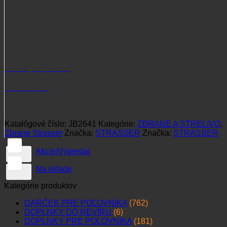
Potrebujete poradiť?
+421 915 102 107
Katalógové číslo:
JB2641
Kategórie:
ZBRANE A STRELIVO
,
Zbrane Strasser
Značka:
STRASSER
Značka:
STRASSER
Akcie/Výpredaj
Na sklade
Kategórie produktov
DARČEK PRE POĽOVNÍKA
(762)
DOPLNKY DO REVÍRU
(6)
DOPLNKY PRE POĽOVNÍKA
(181)