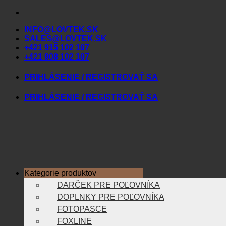
Skip
to
INFO@LOVTEK.SK
content
SALES@LOVTEK.SK
+421 915 102 107
+421 908 102 107
PRIHLÁSENIE / REGISTROVAŤ SA
PRIHLÁSENIE / REGISTROVAŤ SA
Kategorie produktov
DARČEK PRE POĽOVNÍKA
DOPLNKY PRE POĽOVNÍKA
FOTOPASCE
FOXLINE