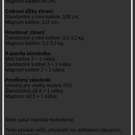
Magnum kalibre: 60 cm,
Celkové dĺžky zbraní:
Štandardné a mini kalibre: 108 cm,
Magnum kalibre: 112 cm,
Hmotnosť zbraní:
Štandardné a mini kalibre: 3,1-3,2 kg,
Magnum kalibre: 3,2-3,3 kg,
Kapacita zásobníka:
Mini kalibre 3 + 1 náboj
Štandardné kalibre 3 + 1 náboj
Magnum kalibre 2 + 1 náboj
Predĺžený zásobník:
(vhodný pre všetky modely RS)
Štandardná ráž 6 + 1 náboj
Magnum ráž 5 + 1 náboj
Recenzie
Nikto zatiaľ nepridal hodnotenie.
Tento produkt môžu ohodnotiť len prihlásení zákazníci,