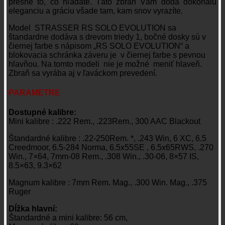
presne to, čo hľadáte. Táto zbraň Vám dodá dokonalú
eleganciu a gráciu všade tam, kam snov vyrazíte.
Model STRASSER RS SOLO EVOLUTION sa
štandardne dodáva s drevom triedy 1, bočné dosky sú v
čiernej farbe s nápisom „RS SOLO EVOLUTION“ a
blokovacia schránka záveru je v čiernej farbe s pevnou
hlavňou. Na tomto modeli nie je možné meniť hlaveň.
Zbraň sa vyrába aj v ľaváckom prevedení.
PARAMETRE
Dostupné kalibre:
Mini kalibre : .222 Rem., .223Rem., 300 AAC Blackout
Štandardné kalibre : .22-250Rem. *, .243 Win, 6 XC, 6.5
Creedmoor, 6.5-284 Norma, 6.5x55SE , 6.5x65RWS, .270
Win., 7×64, 7mm-08 Rem., .308 Win., .30-06, 8×57 IS,
8.5×63, 9.3×62
Magnum kalibre : 7mm Rem. Mag., .300 Win. Mag., .375
Ruger
Dĺžka hlavní:
Štandardné a mini kalibre: 56 cm,