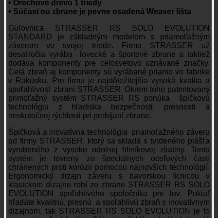
• Orechové drevo 1 triedy
• Súčasťou zbrane je pevne osadená Weaver lišta
Guľovnica STRASSER RS SOLO EVOLUTION
STANDARD je základným modelom s priamoťažným
záverom vo svojej triede. Firma STRASSER už
desaťročia vyrába lovecké a športové zbrane a taktiež
dodáva komponenty pre celosvetovo uznávané značky.
Celá zbraň aj komponenty sú vyrábané priamo vo fabrike
v Rakúsku. Pre firmu je najdôležitejšia vysoká kvalita a
spoľahlivosť zbraní STRASSER. Okrem toho patentovaný
primoťažný systém STRASSER RS ponúka špičkovú
technológiu z hľadiska bezpečnosti, presnosti a
neskutočnej rýchlosti pri prebíjaní zbrane.
Špičková a inovatívna technológia priamoťažného záveru
od firmy STRASSER, ktorý sa skladá s tvrdeného plášťa
vyrobeného z vysoko odolnej hliníkovej zliatiny. Tento
systém je tovrený zo špeciálnych oceľových častí
chránených proti korózii pomocou najnovších technológií.
Ergonomický dizajn záveru s bavorskou lícnicou v
klasickom dizajne robí zo zbrane STRASSER RS SOLO
EVOLUTION spoľahlivého spoločníka pre lov. Pokiaľ
hľadáte kvalitnú, presnú a spoľahlivú zbraň s inovatívnym
dizajnom, tak STRASSER RS SOLO EVOLUTION je to