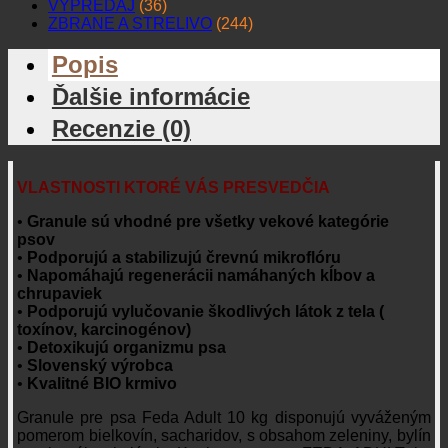
VÝPREDAJ
(36)
ZBRANE A STRELIVO
(244)
Popis
Ďalšie informácie
Recenzie (0)
VLASTNOSTI KTORÉ VÁS PRESVEDČIA
•
Granule sú vhodné pre všetky vekové kategórie
psov
•
Podporujú a stabilizujú črevnú mikroflóru
•
Napomáhajú regenerácii namáhaných kĺbov a
chrupaviek
•
Podporujú vylučovanie škodlivých látok z tela (
toxínov, karcinogénov)
•
Detoxikujú organizmu psa
•
Slovenský výrobca
•
Kvalitné BIO krmivo
Granule pre psa Feda Adult 10 kg disponujú vyváženým
pomerom bielkovín, sacharidov, s obsahom zeleniny, bylín