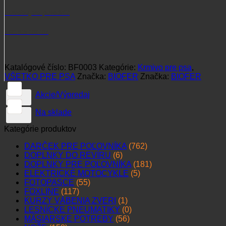
Potrebujete poradiť?
+421 915 102 107
Katalógové číslo:
BF0003
Kategórie:
Krmivo pre psa
,
VŠETKO PRE PSA
Značka:
BIOFER
Značka:
BIOFER
Akcie/Výpredaj
Na sklade
Kategórie produktov
DARČEK PRE POĽOVNÍKA
(762)
DOPLNKY DO REVÍRU
(6)
DOPLNKY PRE POĽOVNÍKA
(181)
ELEKTRICKÉ MOTOCYKLE
(5)
FOTOPASCE
(55)
FOXLINE
(117)
KURZY VÁBENIA ZVERI
(1)
LESNÍCKE PNEUMATIKY
(0)
MÄSIARSKE POTREBY
(56)