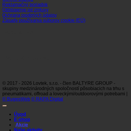
Reklamačný poriadok
Odstúpenie od zmluvy
Ochrana osobných údajov
Zásady používania súborov cookie (EÚ)
Sledujte nás
Platobné možnosti
Visa
MasterCard
Maestro
Dinners
Discov
Club
© 2017 - 2026 Lovtek, s.r.o. - člen BALTYRE GROUP -
skupiny medzinárodných spoločností pôsobiacich na trhu s
pneumatikami, offroad a loveckými/outdoorovými potrebami |
© BugesWeb
© RAPA Digital
Úvod
E-shop
Akcie
Naše aktivity