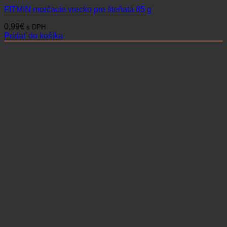
FITMIN morčacie vrecko pre šteňatá 85 g
0,99
€
s DPH
Pridať do košíka