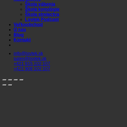
Škola vábenia
Škola kynológie
Škola strelectva
Lovtek Podcast
Veľkoobchod
O nás
Blog
Kontakt
info@lovtek.sk
sales@lovtek.sk
+421 915 102 107
+421 908 102 107