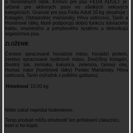
a minerálnych látok. Krmivo pre psa FEDA ADULT je
určené pre aktívnych psov vo všetkých vekových
kategóriach. Granule pre psa Feda Adult 10 kg obsahuje :
Kolagén, Ostopestrec mariánsky, Hlivu ustricovú, Tanín a
Humínové látky, ktoré podporujú dobrú funkciu tráviaceho
traktu, imunitného a pohybového systému a detoxikujú
organizmus psa.
ZLOŽENIE
Čerstvo spracované hovädzie mäso, hovädzí proteín,
čerstvo spracované hydinové mäso, živočíšny kolagén,
životný tuk, zemiaky, kukurica, zelenina, ľanový olej,
Humac natur (humínové látky) Pestec Mariánsky, Hliva
ustricová, Tanín (výťažok s jedlého gaštanu).
Hmotnosť
10,00 kg
Recenzie
Nikto zatiaľ nepridal hodnotenie.
Tento produkt môžu ohodnotiť len prihlásení zákazníci,
ktorí si ho kúpili.