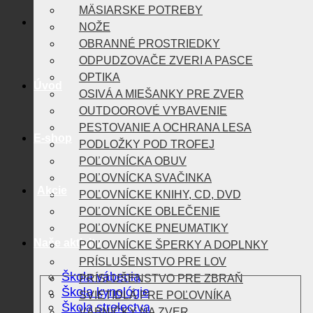
MÄSIARSKE POTREBY
NOŽE
OBRANNÉ PROSTRIEDKY
ODPUDZOVAČE ZVERI A PASCE
OPTIKA
Úvod
OSIVÁ A MIEŠANKY PRE ZVER
OUTDOOROVÉ VYBAVENIE
PESTOVANIE A OCHRANA LESA
E-shop
PODLOŽKY POD TROFEJ
POĽOVNÍCKA OBUV
POĽOVNÍCKA SVAČINKA
Akcie
POĽOVNÍCKE KNIHY, CD, DVD
POĽOVNÍCKE OBLEČENIE
POĽOVNÍCKE PNEUMATIKY
Naše aktivity
POĽOVNÍCKE ŠPERKY A DOPLNKY
PRÍSLUŠENSTVO PRE LOV
Škola vábenia
PRÍSLUŠENSTVO PRE ZBRAŇ
Škola kynológie
SVIETIDLÁ PRE POĽOVNÍKA
Škola strelectva
VÁBNIČKY NA ZVER