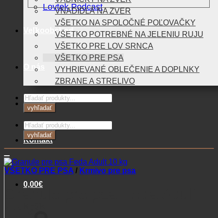
Lovtek Podcast
VNADIDLÁ NA ZVER
VŠETKO NA SPOLOČNÉ POĽOVAČKY
Veľkoobchod
VŠETKO POTREBNÉ NA JELENIU RUJU
VŠETKO PRE LOV SRNCA
VŠETKO PRE PSA
O nás
VYHRIEVANÉ OBLEČENIE A DOPLNKY
ZBRANE A STRELIVO
Products
Blog
search
vyhľadať
Products
search
vyhľadať
Kontakt
VŠETKO PRE PSA
/
Krmivo pre psa
0,00
€
Granule pre psa Feda Adult
Košík
10 kg