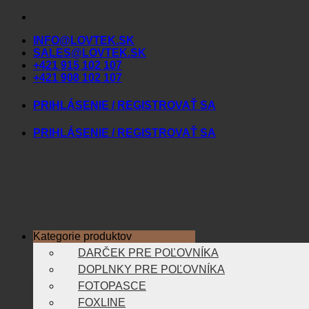
Skip
to
INFO@LOVTEK.SK
content
SALES@LOVTEK.SK
+421 915 102 107
+421 908 102 107
PRIHLÁSENIE / REGISTROVAŤ SA
PRIHLÁSENIE / REGISTROVAŤ SA
Kategorie produktov
DARČEK PRE POĽOVNÍKA
DOPLNKY PRE POĽOVNÍKA
FOTOPASCE
FOXLINE