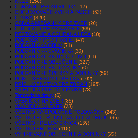
NOŽE
(158)
OBRANNÉ PROSTRIEDKY
(12)
ODPUDZOVAČE ZVERI A PASCE
(63)
OPTIKA
(320)
OSIVÁ A MIEŠANKY PRE ZVER
(20)
OUTDOOROVÉ VYBAVENIE
(68)
PESTOVANIE A OCHRANA LESA
(18)
PODLOŽKY POD TROFEJ
(47)
POĽOVNÍCKA OBUV
(71)
POĽOVNÍCKA SVAČINKA
(30)
POĽOVNÍCKE KNIHY, CD, DVD
(61)
POĽOVNÍCKE OBLEČENIE
(327)
POĽOVNÍCKE PNEUMATIKY
(0)
POĽOVNÍCKE ŠPERKY A DOPLNKY
(59)
PRÍSLUŠENSTVO PRE LOV
(102)
PRÍSLUŠENSTVO PRE ZBRAŇ
(195)
SVIETIDLÁ PRE POĽOVNÍKA
(78)
Termovízne drony
(6)
VÁBNIČKY NA ZVER
(85)
VNADIDLÁ NA ZVER
(23)
VŠETKO NA SPOLOČNÉ POĽOVAČKY
(243)
VŠETKO POTREBNÉ NA JELENIU RUJU
(96)
VŠETKO PRE LOV SRNCA
(139)
VŠETKO PRE PSA
(118)
VYHRIEVANÉ OBLEČENIE A DOPLNKY
(22)