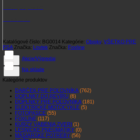
Potrebujete poradiť?
+421 915 102 107
Katalógové číslo:
BG0014
Kategórie:
Obojky
,
VŠETKO PRE
PSA
Značka:
Lovtek
Značka:
Foxline
Akcie/Výpredaj
Na sklade
Kategórie produktov
DARČEK PRE POĽOVNÍKA
(762)
DOPLNKY DO REVÍRU
(6)
DOPLNKY PRE POĽOVNÍKA
(181)
ELEKTRICKÉ MOTOCYKLE
(5)
FOTOPASCE
(55)
FOXLINE
(117)
KURZY VÁBENIA ZVERI
(1)
LESNÍCKE PNEUMATIKY
(0)
MÄSIARSKE POTREBY
(56)