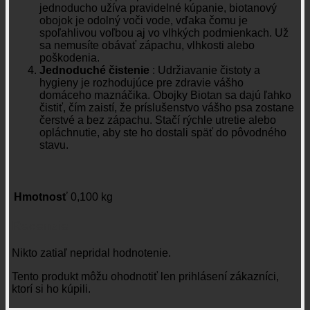
jednoducho užíva pravidelné kúpanie, biotanový
obojok je odolný voči vode, vďaka čomu je
spoľahlivou voľbou aj vo vlhkých podmienkach. Už
sa nemusíte obávať zápachu, vlhkosti alebo
poškodenia.
Jednoduché čistenie
: Udržiavanie čistoty a
hygieny je rozhodujúce pre zdravie vášho
domáceho maznáčika. Obojky Biotan sa dajú ľahko
čistiť, čím zaistí, že príslušenstvo vášho psa zostane
čerstvé a bez zápachu. Stačí rýchle utretie alebo
opláchnutie, aby ste ho dostali späť do pôvodného
stavu.
Hmotnosť
0,100 kg
Recenzie
Nikto zatiaľ nepridal hodnotenie.
Tento produkt môžu ohodnotiť len prihlásení zákazníci,
ktorí si ho kúpili.