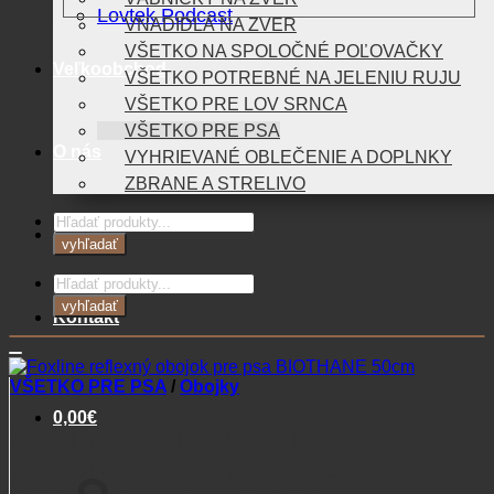
Lovtek Podcast
VNADIDLÁ NA ZVER
VŠETKO NA SPOLOČNÉ POĽOVAČKY
Veľkoobchod
VŠETKO POTREBNÉ NA JELENIU RUJU
VŠETKO PRE LOV SRNCA
VŠETKO PRE PSA
O nás
VYHRIEVANÉ OBLEČENIE A DOPLNKY
ZBRANE A STRELIVO
Products
Blog
search
vyhľadať
Products
search
vyhľadať
Kontakt
VŠETKO PRE PSA
/
Obojky
0,00
€
Foxline reflexný obojok pre
Košík
psa BIOTHANE 50cm