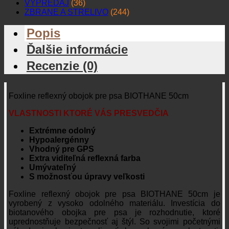
VÝPREDAJ
(36)
ZBRANE A STRELIVO
(244)
Popis
Ďalšie informácie
Recenzie (0)
Foxline reflexný obojok pre psa BIOTHANE 50cm
VLASTNOSTI KTORÉ VÁS PRESVEDČIA
Extrémne odolný
Hypoalergénny
Vhodný pre GPS
Extra viditeľná reflexná farba
Umývateľný
S možnosťou úpravy veľkosti
Foxline reflexný obojok pre psa BIOTHANE 50cm je
vyrobený z vysoko odolného materiálu. Investícia do
biotanového obojka pre psa je rozhodnutie, ktoré
uprednostňuje bezpečnosť aj štýl. So svojimi početnými