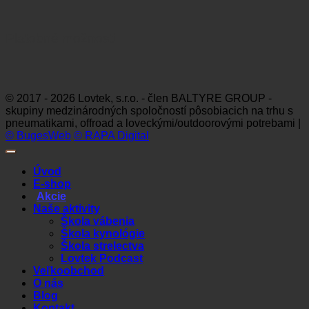
Platobné možnosti
Visa
MasterCard
Maestro
Dinners
Discov
Club
© 2017 - 2026 Lovtek, s.r.o. - člen BALTYRE GROUP -
skupiny medzinárodných spoločností pôsobiacich na trhu s
pneumatikami, offroad a loveckými/outdoorovými potrebami |
© BugesWeb
© RAPA Digital
Úvod
E-shop
Akcie
Naše aktivity
Škola vábenia
Škola kynológie
Škola strelectva
Lovtek Podcast
Veľkoobchod
O nás
Blog
Kontakt