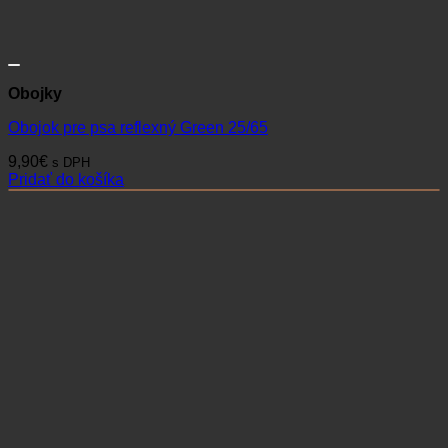
Obojky
Obojok pre psa reflexný Green 25/65
9,90
€
s DPH
Pridať do košíka