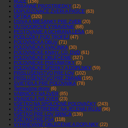
NOŽE
(158)
OBRANNÉ PROSTRIEDKY
(12)
ODPUDZOVAČE ZVERI A PASCE
(63)
OPTIKA
(320)
OSIVÁ A MIEŠANKY PRE ZVER
(20)
OUTDOOROVÉ VYBAVENIE
(68)
PESTOVANIE A OCHRANA LESA
(18)
PODLOŽKY POD TROFEJ
(47)
POĽOVNÍCKA OBUV
(71)
POĽOVNÍCKA SVAČINKA
(30)
POĽOVNÍCKE KNIHY, CD, DVD
(61)
POĽOVNÍCKE OBLEČENIE
(327)
POĽOVNÍCKE PNEUMATIKY
(0)
POĽOVNÍCKE ŠPERKY A DOPLNKY
(59)
PRÍSLUŠENSTVO PRE LOV
(102)
PRÍSLUŠENSTVO PRE ZBRAŇ
(195)
SVIETIDLÁ PRE POĽOVNÍKA
(78)
Termovízne drony
(6)
VÁBNIČKY NA ZVER
(85)
VNADIDLÁ NA ZVER
(23)
VŠETKO NA SPOLOČNÉ POĽOVAČKY
(243)
VŠETKO POTREBNÉ NA JELENIU RUJU
(96)
VŠETKO PRE LOV SRNCA
(139)
VŠETKO PRE PSA
(118)
VYHRIEVANÉ OBLEČENIE A DOPLNKY
(22)