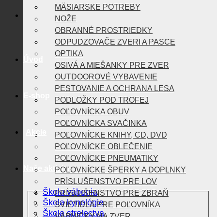
MÄSIARSKE POTREBY
NOŽE
OBRANNÉ PROSTRIEDKY
ODPUDZOVAČE ZVERI A PASCE
OPTIKA
Úvod
OSIVÁ A MIEŠANKY PRE ZVER
OUTDOOROVÉ VYBAVENIE
PESTOVANIE A OCHRANA LESA
E-shop
PODLOŽKY POD TROFEJ
POĽOVNÍCKA OBUV
POĽOVNÍCKA SVAČINKA
Akcie
POĽOVNÍCKE KNIHY, CD, DVD
POĽOVNÍCKE OBLEČENIE
POĽOVNÍCKE PNEUMATIKY
Naše aktivity
POĽOVNÍCKE ŠPERKY A DOPLNKY
PRÍSLUŠENSTVO PRE LOV
Škola vábenia
PRÍSLUŠENSTVO PRE ZBRAŇ
Škola kynológie
SVIETIDLÁ PRE POĽOVNÍKA
Škola strelectva
VÁBNIČKY NA ZVER