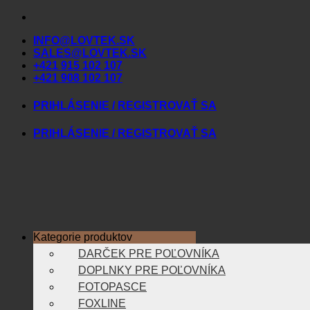
Skip
to
INFO@LOVTEK.SK
content
SALES@LOVTEK.SK
+421 915 102 107
+421 908 102 107
PRIHLÁSENIE / REGISTROVAŤ SA
PRIHLÁSENIE / REGISTROVAŤ SA
Kategorie produktov
DARČEK PRE POĽOVNÍKA
DOPLNKY PRE POĽOVNÍKA
FOTOPASCE
FOXLINE