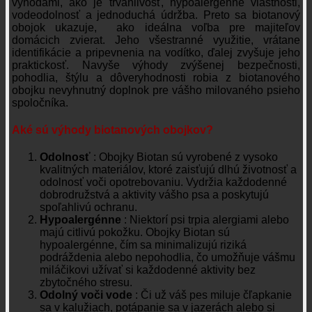
výhodami, ako je trvanlivosť, hypoalergénne vlastnosti,
vodeodolnosť a jednoduchá údržba. Preto sa biotanový
obojok ukazuje, ako ideálna voľba pre majiteľov
domácich zvierat. Jeho všestranné využitie, vrátane
identifikácie a pripevnenia na vodítko, ďalej zvyšuje jeho
praktickosť. Navyše výhody zvýšenej bezpečnosti,
pohodlia, štýlu a dôveryhodnosti robia z biotanového
obojku nevyhnutný doplnok pre vášho milovaného psieho
spoločníka.
Aké sú výhody biotanových obojkov?
Odolnosť
: Obojky Biotan sú vyrobené z vysoko
kvalitných materiálov, ktoré zaisťujú dlhú životnosť a
odolnosť voči opotrebovaniu. Vydržia každodenné
dobrodružstvá a aktivity vášho psa a poskytujú
spoľahlivú ochranu.
Hypoalergénne
: Niektorí psi trpia alergiami alebo
majú citlivú pokožku. Obojky Biotan sú
hypoalergénne, čím sa minimalizujú riziká
podráždenia alebo nepohodlia, čo umožňuje vášmu
miláčikovi užívať si každodenné aktivity bez
zbytočného stresu.
Odolný voči vode
: Či už váš pes miluje čľapkanie
sa v kalužiach, potápanie sa v jazerách alebo si