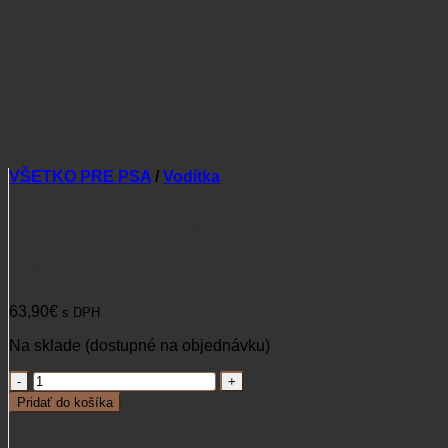
VŠETKO PRE PSA
/
Vodítka
Farbiarska šnúra guľatá koža
hnedá 10m
63,90
€
s DPH
Na sklade (dostupné na objednávku)
množstvo
Farbiarska
Pridať do košíka
šnúra
guľatá