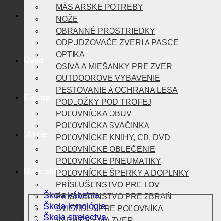
MÄSIARSKE POTREBY
NOŽE
OBRANNÉ PROSTRIEDKY
ODPUDZOVAČE ZVERI A PASCE
OPTIKA
Úvod
OSIVÁ A MIEŠANKY PRE ZVER
OUTDOOROVÉ VYBAVENIE
PESTOVANIE A OCHRANA LESA
E-shop
PODLOŽKY POD TROFEJ
POĽOVNÍCKA OBUV
POĽOVNÍCKA SVAČINKA
Akcie
POĽOVNÍCKE KNIHY, CD, DVD
POĽOVNÍCKE OBLEČENIE
POĽOVNÍCKE PNEUMATIKY
Naše aktivity
POĽOVNÍCKE ŠPERKY A DOPLNKY
PRÍSLUŠENSTVO PRE LOV
Škola vábenia
PRÍSLUŠENSTVO PRE ZBRAŇ
Škola kynológie
SVIETIDLÁ PRE POĽOVNÍKA
Škola strelectva
VÁBNIČKY NA ZVER