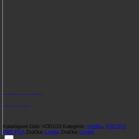
koža
hnedá
10m
Potrebujete poradiť?
+421 915 102 107
Katalógové číslo:
VO01/10
Kategórie:
Vodítka
,
VŠETKO
PRE PSA
Značka:
Lovtek
Značka:
Lovtek