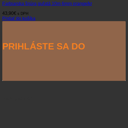
Farbiarska šnúra guľatá 10m 6mm orange/kr
43,90
€
s DPH
Pridať do košíka
PRIHLÁSTE SA DO
NEWSLETTERU
Naši partneri