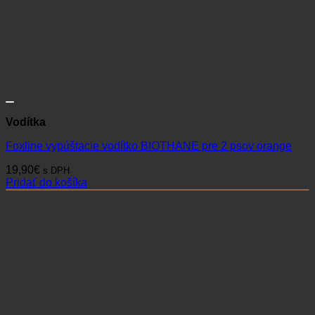
Vodítka
Foxline vypúštacie vodítko BIOTHANE pre 2 psov orange
19,90
€
s DPH
Pridať do košíka