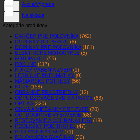
Akcie/Výpredaj
Na sklade
Kategórie produktov
DARČEK PRE POĽOVNÍKA
(762)
DOPLNKY DO REVÍRU
(6)
DOPLNKY PRE POĽOVNÍKA
(181)
ELEKTRICKÉ MOTOCYKLE
(5)
FOTOPASCE
(55)
FOXLINE
(117)
KURZY VÁBENIA ZVERI
(1)
LESNÍCKE PNEUMATIKY
(0)
MÄSIARSKE POTREBY
(56)
NOŽE
(158)
OBRANNÉ PROSTRIEDKY
(12)
ODPUDZOVAČE ZVERI A PASCE
(63)
OPTIKA
(320)
OSIVÁ A MIEŠANKY PRE ZVER
(20)
OUTDOOROVÉ VYBAVENIE
(68)
PESTOVANIE A OCHRANA LESA
(18)
PODLOŽKY POD TROFEJ
(47)
POĽOVNÍCKA OBUV
(71)
POĽOVNÍCKA SVAČINKA
(30)