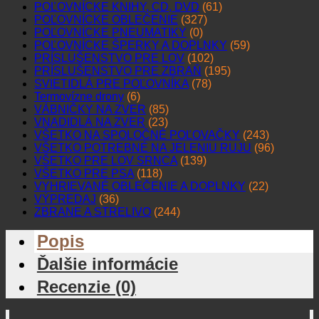
POĽOVNÍCKE KNIHY, CD, DVD
(61)
POĽOVNÍCKE OBLEČENIE
(327)
POĽOVNÍCKE PNEUMATIKY
(0)
POĽOVNÍCKE ŠPERKY A DOPLNKY
(59)
PRÍSLUŠENSTVO PRE LOV
(102)
PRÍSLUŠENSTVO PRE ZBRAŇ
(195)
SVIETIDLÁ PRE POĽOVNÍKA
(78)
Termovízne drony
(6)
VÁBNIČKY NA ZVER
(85)
VNADIDLÁ NA ZVER
(23)
VŠETKO NA SPOLOČNÉ POĽOVAČKY
(243)
VŠETKO POTREBNÉ NA JELENIU RUJU
(96)
VŠETKO PRE LOV SRNCA
(139)
VŠETKO PRE PSA
(118)
VYHRIEVANÉ OBLEČENIE A DOPLNKY
(22)
VÝPREDAJ
(36)
ZBRANE A STRELIVO
(244)
Popis
Ďalšie informácie
Recenzie (0)