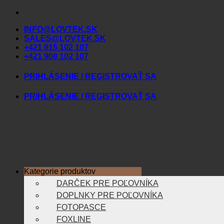
Skip
to
INFO@LOVTEK.SK
content
SALES@LOVTEK.SK
+421 915 102 107
+421 908 102 107
PRIHLÁSENIE / REGISTROVAŤ SA
PRIHLÁSENIE / REGISTROVAŤ SA
Kategorie produktov
DARČEK PRE POĽOVNÍKA
DOPLNKY PRE POĽOVNÍKA
FOTOPASCE
FOXLINE