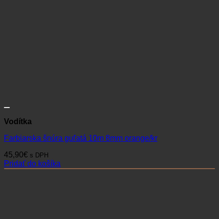
Vodítka
Farbiarska šnúra guľatá 10m 8mm orange/kr
45,90
€
s DPH
Pridať do košíka