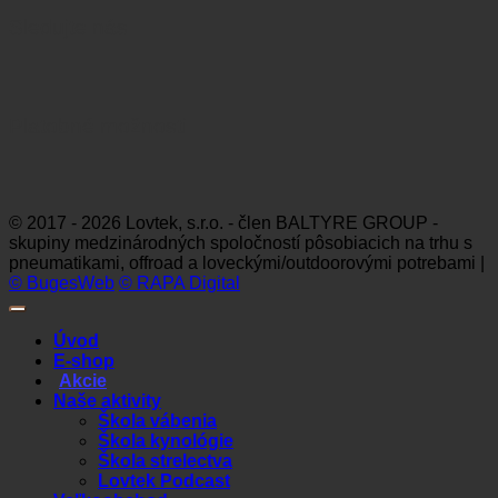
Sledujte nás
Platobné možnosti
Visa
MasterCard
Maestro
Dinners
Discov
Club
© 2017 - 2026 Lovtek, s.r.o. - člen BALTYRE GROUP -
skupiny medzinárodných spoločností pôsobiacich na trhu s
pneumatikami, offroad a loveckými/outdoorovými potrebami |
© BugesWeb
© RAPA Digital
Úvod
E-shop
Akcie
Naše aktivity
Škola vábenia
Škola kynológie
Škola strelectva
Lovtek Podcast