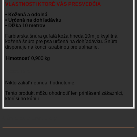
VLASTNOSTI KTORÉ VÁS PRESVEDČIA
• Kožená a odolná
• Určená na dohľadávku
• Dĺžka 10 metrov
Farbiarska šnúra guľatá koža hnedá 10m je kvalitná
kožená šnúra pre psa určená na dohľadávku. Šnúra
disponuje na konci karabínou pre upínanie.
Hmotnosť
0,900 kg
Recenzie
Nikto zatiaľ nepridal hodnotenie.
Tento produkt môžu ohodnotiť len prihlásení zákazníci,
ktorí si ho kúpili.
Súvisiace produkty