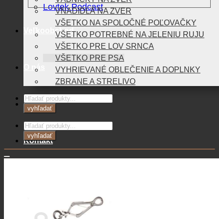
Lovtek Podcast
VNADIDLÁ NA ZVER
VŠETKO NA SPOLOČNÉ POĽOVAČKY
Veľkoobchod
VŠETKO POTREBNÉ NA JELENIU RUJU
VŠETKO PRE LOV SRNCA
VŠETKO PRE PSA
O nás
VYHRIEVANÉ OBLEČENIE A DOPLNKY
ZBRANE A STRELIVO
Products
Blog
search
vyhľadať
Products
search
vyhľadať
Kontakt
0,00
€
Košík