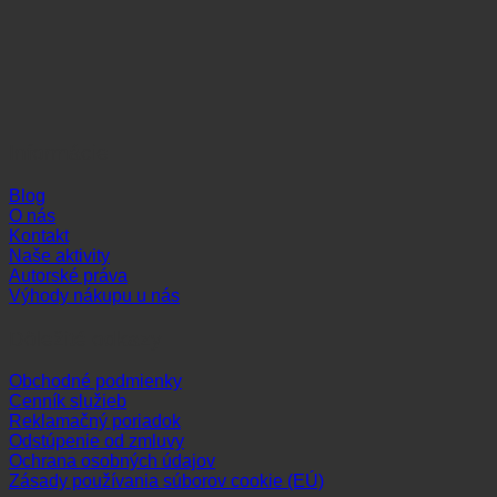
Informácie
Blog
O nás
Kontakt
Naše aktivity
Autorské práva
Výhody nákupu u nás
Dôležité odkazy
Obchodné podmienky
Cenník služieb
Reklamačný poriadok
Odstúpenie od zmluvy
Ochrana osobných údajov
Zásady používania súborov cookie (EÚ)