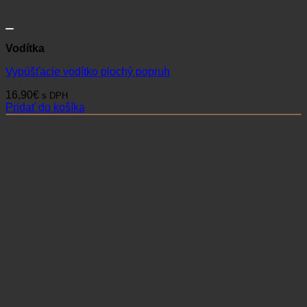
Vodítka
Vypúšťacie vodítko plochý popruh
16,90
€
s DPH
Pridať do košíka