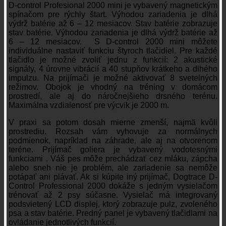
D-control Profesional 2000 mini je vybavený magnetickým
spínačom pre rýchly štart. Výhodou zariadenia je dlhá
výdrž batérie až 6 – 12 mesiacov. Stav batérie zobrazuje
stav batérie. Výhodou zariadenia je dlhá výdrž batérie až
6 – 12 mesiacov. S D-control 2000 mini môžete
individuálne nastaviť funkciu štyroch tlačidiel. Pre každé
tlačidlo je možné zvoliť jednu z funkcií: 2 akustické
signály, 4 úrovne vibrácií a 40 stupňov krátkeho a dlhého
impulzu. Na prijímači je možné aktivovať 8 svetelných
režimov. Obojok je vhodný na tréning v domácom
prostredí, ale aj do náročnejšieho drsného terénu.
Maximálna vzdialenosť pre výcvik je 2000 m.
V praxi sa potom dosah mierne zmenší, najmä kvôli
prostrediu. Rozsah vám vyhovuje za normálnych
podmienok, napríklad na záhrade, ale aj na otvorenom
teréne. Prijímač goliera je vybavený vodotesnými
funkciami . Váš pes môže prechádzať cez mláku, zápcha
alebo sneh nie je problém, ale zariadenie sa nemôže
potápať ani plávať. Ak si kúpite iný prijímač, Dogtrace D-
Control Professional 2000 dokáže s jedným vysielačom
trénovať až 2 psy súčasne. Vysielač má integrovaný
podsvietený LCD displej, ktorý zobrazuje pulz, zvoleného
psa a stav batérie. Predný panel je vybavený tlačidlami na
ovládanie jednotlivých funkcií.