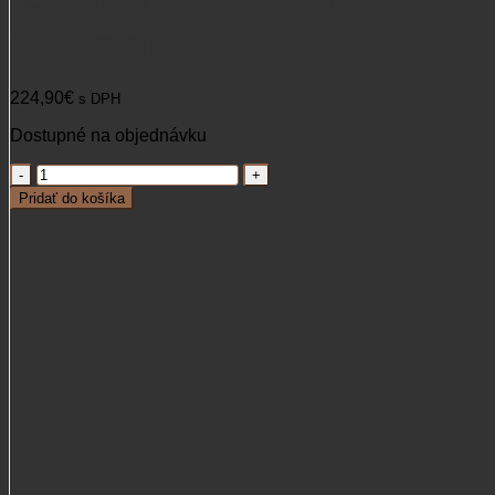
d-control Profesional
2000mini
224,90
€
s DPH
Dostupné na objednávku
množstvo
Elektronický
Pridať do košíka
výcvikový
obojok
d-
control
Profesional
2000mini