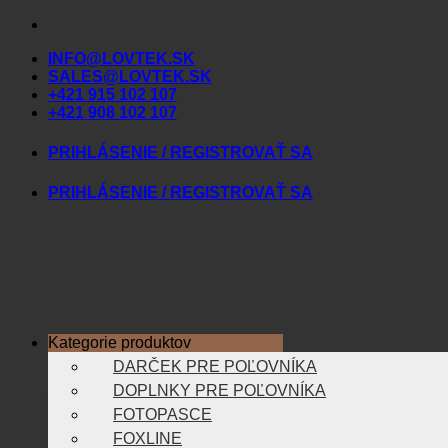
Skip
to
INFO@LOVTEK.SK
content
SALES@LOVTEK.SK
+421 915 102 107
+421 908 102 107
PRIHLÁSENIE / REGISTROVAŤ SA
PRIHLÁSENIE / REGISTROVAŤ SA
Kategorie produktov
DARČEK PRE POĽOVNÍKA
DOPLNKY PRE POĽOVNÍKA
FOTOPASCE
FOXLINE