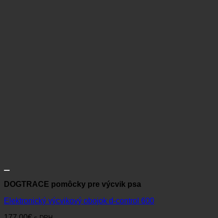
DOGTRACE pomôcky pre výcvik psa
Elektronický výcvikový obojok d-control 600
177,00
€
s DPH