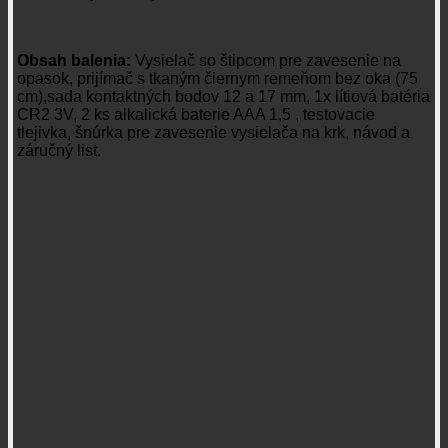
Obsah balenia:
Vysielač so štipcom pre zavesenie na
opasok, prijímač s tkaným čiernym remeňom bez oka (75
cm),sada kontaktných bodov 12 a 17 mm, 1x lítiová batéria
CR2 3V, 2 ks alkalická baterie AAA 1,5 , testovacie
tlejivka, šnúrka pre zavesenie vysielača na krk, návod a
záručný list.