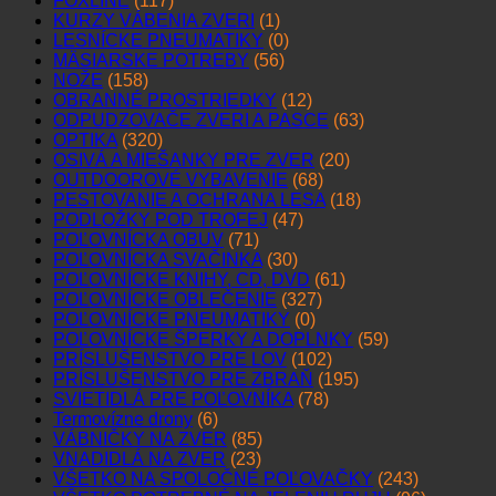
FOXLINE
(117)
KURZY VÁBENIA ZVERI
(1)
LESNÍCKE PNEUMATIKY
(0)
MÄSIARSKE POTREBY
(56)
NOŽE
(158)
OBRANNÉ PROSTRIEDKY
(12)
ODPUDZOVAČE ZVERI A PASCE
(63)
OPTIKA
(320)
OSIVÁ A MIEŠANKY PRE ZVER
(20)
OUTDOOROVÉ VYBAVENIE
(68)
PESTOVANIE A OCHRANA LESA
(18)
PODLOŽKY POD TROFEJ
(47)
POĽOVNÍCKA OBUV
(71)
POĽOVNÍCKA SVAČINKA
(30)
POĽOVNÍCKE KNIHY, CD, DVD
(61)
POĽOVNÍCKE OBLEČENIE
(327)
POĽOVNÍCKE PNEUMATIKY
(0)
POĽOVNÍCKE ŠPERKY A DOPLNKY
(59)
PRÍSLUŠENSTVO PRE LOV
(102)
PRÍSLUŠENSTVO PRE ZBRAŇ
(195)
SVIETIDLÁ PRE POĽOVNÍKA
(78)
Termovízne drony
(6)
VÁBNIČKY NA ZVER
(85)
VNADIDLÁ NA ZVER
(23)
VŠETKO NA SPOLOČNÉ POĽOVAČKY
(243)