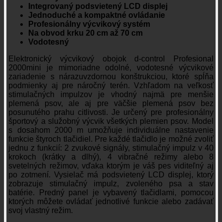
Integrovaný podsvietený LCD displej
Jednoduché a kompaktné ovládanie
Profesionálny výcvikový systém
Na obvod krku 20 cm až 70 cm
Vodotesný
Elektronický výcvikový obojok d-control Profesional
2000mini je mimoriadne odolné, vodotesné výcvikové
zariadenie s nárazuvzdornou konštrukciou, ktoré spĺňa
podmienky aj pre náročný terén. Vzhľadom na veľkosť
stimulačných impulzov je vhodný najmä pre menšie
plemená psov, ale aj pre väčšie plemená psov bez
posunutého prahu citlivosti. Je určený pre profesionálny
športový a služobný výcvik všetkých plemien psov. Model
s dosahom 2000 m umožňuje individuálne nastavenie
funkcie štyroch tlačidiel. Pre každé tlačidlo je možné zvoliť
jednu z funkcií: 2 zvukové signály, stimulačný impulz v 40
krokoch (krátky a dlhý), 4 vibračné režimy alebo 8
svetelných režimov, vďaka ktorým je váš pes viditeľný aj
po zotmení. Vysielač má podsvietený LCD displej, ktorý
zobrazuje stimulačný impulz, zvoleného psa a stav
batérie. Predný panel je vybavený tlačidlami, pomocou
ktorých môžete ovládať jednotlivé funkcie alebo zadávať
svoj vlastný režim.