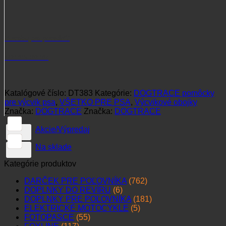
Potrebujete poradiť?
+421 915 102 107
Katalógové číslo:
DT383
Kategórie:
DOGTRACE pomôcky
pre výcvik psa
,
VŠETKO PRE PSA
,
Výcvikové obojky
Značka:
DOGTRACE
Značka:
DOGTRACE
Akcie/Výpredaj
Na sklade
Kategórie produktov
DARČEK PRE POĽOVNÍKA
(762)
DOPLNKY DO REVÍRU
(6)
DOPLNKY PRE POĽOVNÍKA
(181)
ELEKTRICKÉ MOTOCYKLE
(5)
FOTOPASCE
(55)