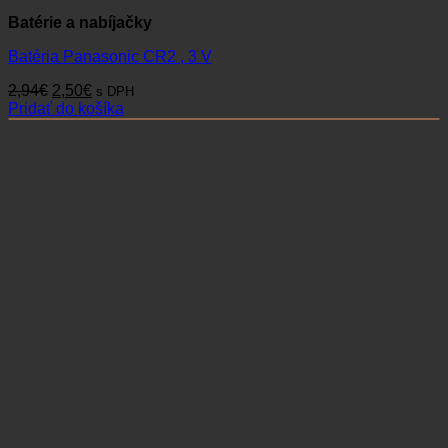
Batérie a nabíjačky
Batéria Panasonic CR2 , 3 V
Pôvodná
Aktuálna
2,94
€
2,50
€
s DPH
cena
cena
Pridať do košíka
bola:
je:
2,94€.
2,50€.