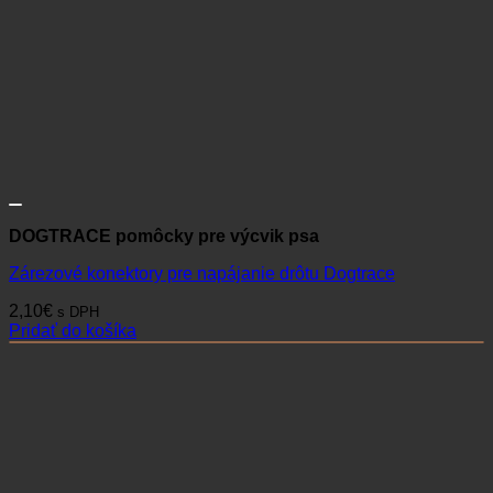
DOGTRACE pomôcky pre výcvik psa
Zárezové konektory pre napájanie drôtu Dogtrace
2,10
€
s DPH
Pridať do košíka