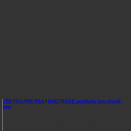
VŠETKO PRE PSA
/
DOGTRACE pomôcky pre výcvik
psa
Elektronický výcvikový obojok