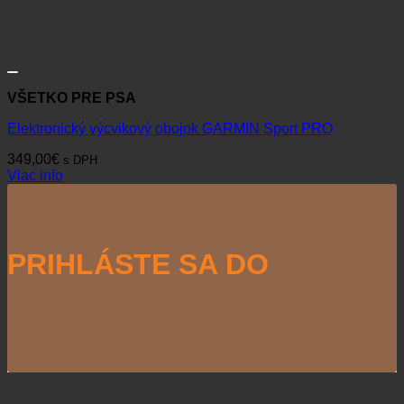
VŠETKO PRE PSA
Elektronický výcvikový obojok GARMIN Sport PRO
349,00
€
s DPH
Viac info
PRIHLÁSTE SA DO
NEWSLETTERU