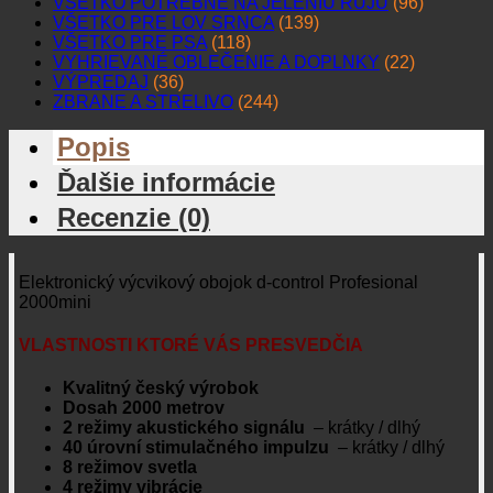
VŠETKO POTREBNÉ NA JELENIU RUJU
(96)
VŠETKO PRE LOV SRNCA
(139)
VŠETKO PRE PSA
(118)
VYHRIEVANÉ OBLEČENIE A DOPLNKY
(22)
VÝPREDAJ
(36)
ZBRANE A STRELIVO
(244)
Popis
Ďalšie informácie
Recenzie (0)
Elektronický výcvikový obojok d-control Profesional
2000mini
VLASTNOSTI KTORÉ VÁS PRESVEDČIA
Kvalitný český výrobok
Dosah 2000 metrov
2 režimy akustického signálu
– krátky / dlhý
40 úrovní stimulačného impulzu
– krátky / dlhý
8 režimov svetla
4 režimy vibrácie