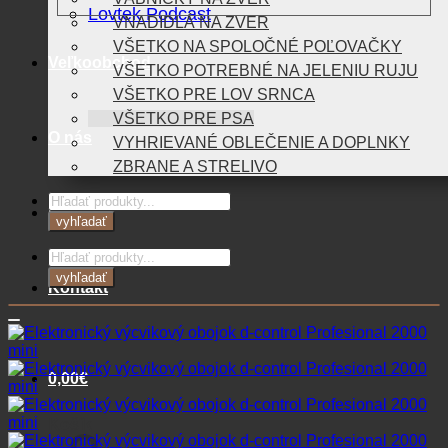
Lovtek Podcast
VNADIDLÁ NA ZVER
VŠETKO NA SPOLOČNÉ POĽOVAČKY
Veľkoobchod
VŠETKO POTREBNÉ NA JELENIU RUJU
VŠETKO PRE LOV SRNCA
VŠETKO PRE PSA
O nás
VYHRIEVANÉ OBLEČENIE A DOPLNKY
ZBRANE A STRELIVO
Products
Blog
search
vyhľadať
Products
search
vyhľadať
Kontakt
0,00
€
Košík