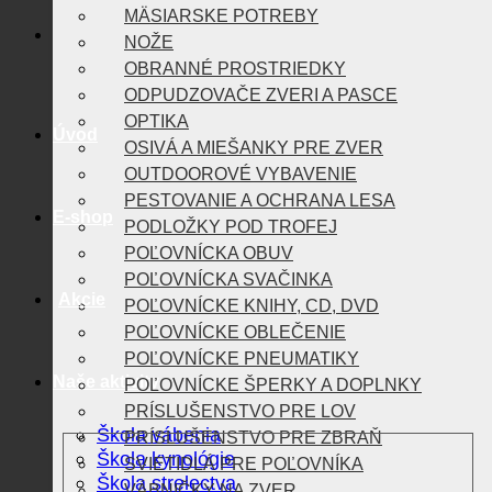
MÄSIARSKE POTREBY
NOŽE
OBRANNÉ PROSTRIEDKY
ODPUDZOVAČE ZVERI A PASCE
OPTIKA
Úvod
OSIVÁ A MIEŠANKY PRE ZVER
OUTDOOROVÉ VYBAVENIE
PESTOVANIE A OCHRANA LESA
E-shop
PODLOŽKY POD TROFEJ
POĽOVNÍCKA OBUV
POĽOVNÍCKA SVAČINKA
Akcie
POĽOVNÍCKE KNIHY, CD, DVD
POĽOVNÍCKE OBLEČENIE
POĽOVNÍCKE PNEUMATIKY
Naše aktivity
POĽOVNÍCKE ŠPERKY A DOPLNKY
PRÍSLUŠENSTVO PRE LOV
Škola vábenia
PRÍSLUŠENSTVO PRE ZBRAŇ
Škola kynológie
SVIETIDLÁ PRE POĽOVNÍKA
Škola strelectva
VÁBNIČKY NA ZVER