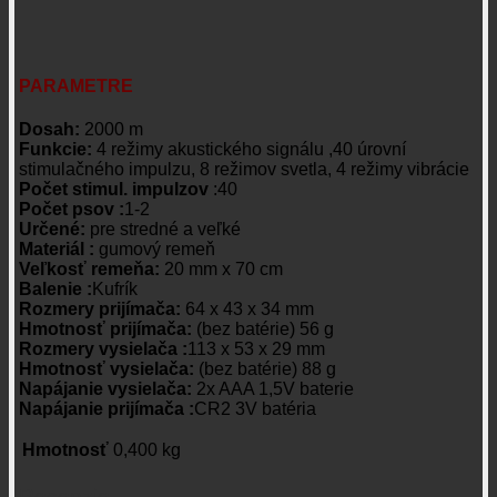
PARAMETRE
Dosah:
2000 m
Funkcie:
4 režimy akustického signálu ,40 úrovní
stimulačného impulzu, 8 režimov svetla, 4 režimy vibrácie
Počet stimul. impulzov
:40
Počet psov :
1-2
Určené:
pre stredné a veľké
Materiál :
gumový remeň
Veľkosť remeňa:
20 mm x 70 cm
Balenie :
Kufrík
Rozmery prijímača:
64 x 43 x 34 mm
Hmotnosť prijímača:
(bez batérie) 56 g
Rozmery vysielača :
113 x 53 x 29 mm
Hmotnosť vysielača:
(bez batérie) 88 g
Napájanie vysielača:
2x AAA 1,5V baterie
Napájanie prijímača :
CR2 3V batéria
Hmotnosť
0,400 kg
Recenzie