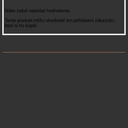
Nikto zatiaľ nepridal hodnotenie.
Tento produkt môžu ohodnotiť len prihlásení zákazníci,
ktorí si ho kúpili.
Súvisiace produkty