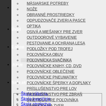
MÄSIARSKE POTREBY
NOŽE
OBRANNÉ PROSTRIEDKY
ODPUDZOVAČE ZVERI A PASCE
OPTIKA
Úvod
OSIVÁ A MIEŠANKY PRE ZVER
OUTDOOROVÉ VYBAVENIE
PESTOVANIE A OCHRANA LESA
E-shop
PODLOŽKY POD TROFEJ
POĽOVNÍCKA OBUV
POĽOVNÍCKA SVAČINKA
Akcie
POĽOVNÍCKE KNIHY, CD, DVD
POĽOVNÍCKE OBLEČENIE
POĽOVNÍCKE PNEUMATIKY
Naše aktivity
POĽOVNÍCKE ŠPERKY A DOPLNKY
PRÍSLUŠENSTVO PRE LOV
Škola vábenia
PRÍSLUŠENSTVO PRE ZBRAŇ
Škola kynológie
SVIETIDLÁ PRE POĽOVNÍKA
Škola strelectva
VÁBNIČKY NA ZVER