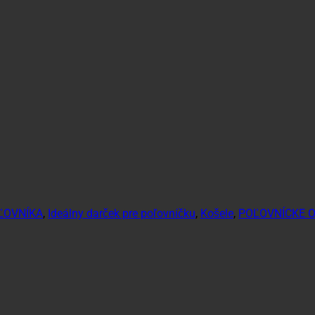
ĽOVNÍKA
,
Ideálny darček pre poľovníčku
,
Košele
,
POĽOVNÍCKE 