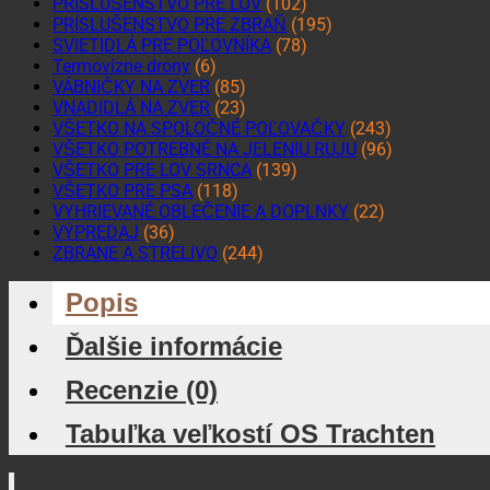
PRÍSLUŠENSTVO PRE LOV
(102)
PRÍSLUŠENSTVO PRE ZBRAŇ
(195)
SVIETIDLÁ PRE POĽOVNÍKA
(78)
Termovízne drony
(6)
VÁBNIČKY NA ZVER
(85)
VNADIDLÁ NA ZVER
(23)
VŠETKO NA SPOLOČNÉ POĽOVAČKY
(243)
VŠETKO POTREBNÉ NA JELENIU RUJU
(96)
VŠETKO PRE LOV SRNCA
(139)
VŠETKO PRE PSA
(118)
VYHRIEVANÉ OBLEČENIE A DOPLNKY
(22)
VÝPREDAJ
(36)
ZBRANE A STRELIVO
(244)
Popis
Ďalšie informácie
Recenzie (0)
Tabuľka veľkostí OS Trachten