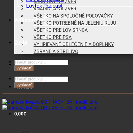
VÁBNIČKY NA ZVER
Lovtek Podcast
VNADIDLÁ NA ZVER
VŠETKO NA SPOLOČNÉ POĽOVAČKY
Veľkoobchod
VŠETKO POTREBNÉ NA JELENIU RUJU
VŠETKO PRE LOV SRNCA
VŠETKO PRE PSA
O nás
VYHRIEVANÉ OBLEČENIE A DOPLNKY
ZBRANE A STRELIVO
Products
Blog
search
vyhľadať
Products
search
vyhľadať
Kontakt
0,00
€
Košík