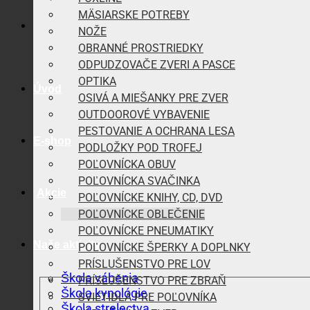
MÄSIARSKE POTREBY
NOŽE
OBRANNÉ PROSTRIEDKY
ODPUDZOVAČE ZVERI A PASCE
OPTIKA
Úvod
OSIVÁ A MIEŠANKY PRE ZVER
OUTDOOROVÉ VYBAVENIE
PESTOVANIE A OCHRANA LESA
E-shop
PODLOŽKY POD TROFEJ
POĽOVNÍCKA OBUV
POĽOVNÍCKA SVAČINKA
Akcie
POĽOVNÍCKE KNIHY, CD, DVD
POĽOVNÍCKE OBLEČENIE
POĽOVNÍCKE PNEUMATIKY
Naše aktivity
POĽOVNÍCKE ŠPERKY A DOPLNKY
PRÍSLUŠENSTVO PRE LOV
Škola vábenia
PRÍSLUŠENSTVO PRE ZBRAŇ
Škola kynológie
SVIETIDLÁ PRE POĽOVNÍKA
Škola strelectva