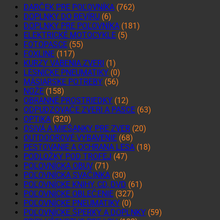
DARČEK PRE POĽOVNÍKA
(762)
DOPLNKY DO REVÍRU
(6)
DOPLNKY PRE POĽOVNÍKA
(181)
ELEKTRICKÉ MOTOCYKLE
(5)
FOTOPASCE
(55)
FOXLINE
(117)
KURZY VÁBENIA ZVERI
(1)
LESNÍCKE PNEUMATIKY
(0)
MÄSIARSKE POTREBY
(56)
NOŽE
(158)
OBRANNÉ PROSTRIEDKY
(12)
ODPUDZOVAČE ZVERI A PASCE
(63)
OPTIKA
(320)
OSIVÁ A MIEŠANKY PRE ZVER
(20)
OUTDOOROVÉ VYBAVENIE
(68)
PESTOVANIE A OCHRANA LESA
(18)
PODLOŽKY POD TROFEJ
(47)
POĽOVNÍCKA OBUV
(71)
POĽOVNÍCKA SVAČINKA
(30)
POĽOVNÍCKE KNIHY, CD, DVD
(61)
POĽOVNÍCKE OBLEČENIE
(327)
POĽOVNÍCKE PNEUMATIKY
(0)
POĽOVNÍCKE ŠPERKY A DOPLNKY
(59)