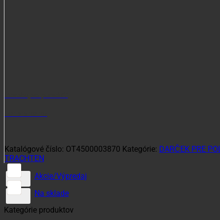
Potrebujete poradiť?
+421 915 102 107
Katalógové číslo:
OT4500003870
Kategórie:
DARČEK PRE PO
TRACHTEN
Akcie/Výpredaj
Na sklade
Kategórie produktov