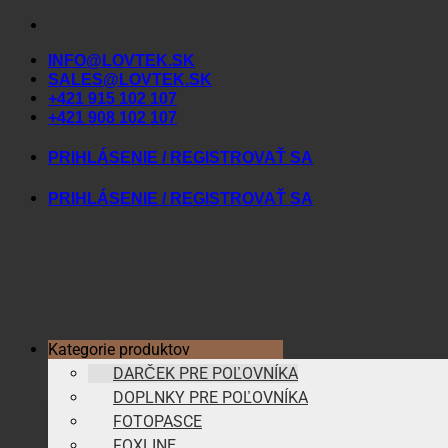
Skip
to
INFO@LOVTEK.SK
content
SALES@LOVTEK.SK
+421 915 102 107
+421 908 102 107
PRIHLÁSENIE / REGISTROVAŤ SA
PRIHLÁSENIE / REGISTROVAŤ SA
Kategorie produktov
DARČEK PRE POĽOVNÍKA
DOPLNKY PRE POĽOVNÍKA
FOTOPASCE
FOXLINE