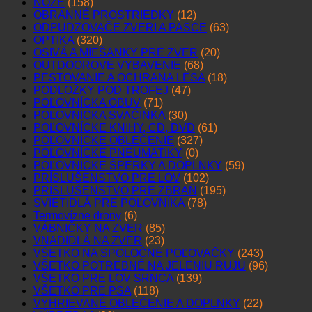
NOŽE
(158)
OBRANNÉ PROSTRIEDKY
(12)
ODPUDZOVAČE ZVERI A PASCE
(63)
OPTIKA
(320)
OSIVÁ A MIEŠANKY PRE ZVER
(20)
OUTDOOROVÉ VYBAVENIE
(68)
PESTOVANIE A OCHRANA LESA
(18)
PODLOŽKY POD TROFEJ
(47)
POĽOVNÍCKA OBUV
(71)
POĽOVNÍCKA SVAČINKA
(30)
POĽOVNÍCKE KNIHY, CD, DVD
(61)
POĽOVNÍCKE OBLEČENIE
(327)
POĽOVNÍCKE PNEUMATIKY
(0)
POĽOVNÍCKE ŠPERKY A DOPLNKY
(59)
PRÍSLUŠENSTVO PRE LOV
(102)
PRÍSLUŠENSTVO PRE ZBRAŇ
(195)
SVIETIDLÁ PRE POĽOVNÍKA
(78)
Termovízne drony
(6)
VÁBNIČKY NA ZVER
(85)
VNADIDLÁ NA ZVER
(23)
VŠETKO NA SPOLOČNÉ POĽOVAČKY
(243)
VŠETKO POTREBNÉ NA JELENIU RUJU
(96)
VŠETKO PRE LOV SRNCA
(139)
VŠETKO PRE PSA
(118)
VYHRIEVANÉ OBLEČENIE A DOPLNKY
(22)