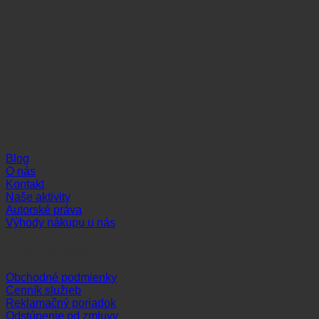
Informácie
Blog
O nás
Kontakt
Naše aktivity
Autorské práva
Výhody nákupu u nás
Dôležité odkazy
Obchodné podmienky
Cenník služieb
Reklamačný poriadok
Odstúpenie od zmluvy