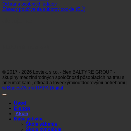
Ochrana osobných údajov
Zásady používania súborov cookie (EÚ)
Sledujte nás
Platobné možnosti
Visa
MasterCard
Maestro
Dinners
Discov
Club
© 2017 - 2026 Lovtek, s.r.o. - člen BALTYRE GROUP -
skupiny medzinárodných spoločností pôsobiacich na trhu s
pneumatikami, offroad a loveckými/outdoorovými potrebami |
© BugesWeb
© RAPA Digital
Úvod
E-shop
Akcie
Naše aktivity
Škola vábenia
Škola kynológie