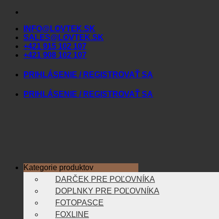
Skip
to
INFO@LOVTEK.SK
content
SALES@LOVTEK.SK
+421 915 102 107
+421 908 102 107
PRIHLÁSENIE / REGISTROVAŤ SA
PRIHLÁSENIE / REGISTROVAŤ SA
Kategorie produktov
DARČEK PRE POĽOVNÍKA
DOPLNKY PRE POĽOVNÍKA
FOTOPASCE
FOXLINE