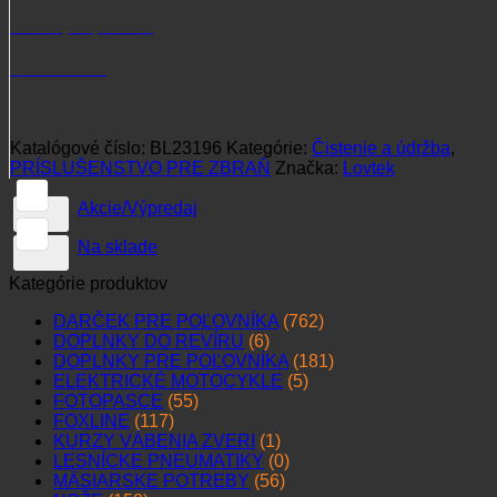
Potrebujete poradiť?
+421 915 102 107
Katalógové číslo:
BL23196
Kategórie:
Čistenie a údržba
,
PRÍSLUŠENSTVO PRE ZBRAŇ
Značka:
Lovtek
Akcie/Výpredaj
Na sklade
Kategórie produktov
DARČEK PRE POĽOVNÍKA
(762)
DOPLNKY DO REVÍRU
(6)
DOPLNKY PRE POĽOVNÍKA
(181)
ELEKTRICKÉ MOTOCYKLE
(5)
FOTOPASCE
(55)
FOXLINE
(117)
KURZY VÁBENIA ZVERI
(1)
LESNÍCKE PNEUMATIKY
(0)
MÄSIARSKE POTREBY
(56)