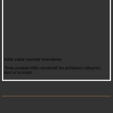
Recenzie
Nikto zatiaľ nepridal hodnotenie.
Tento produkt môžu ohodnotiť len prihlásení zákazníci,
ktorí si ho kúpili.
Súvisiace produkty