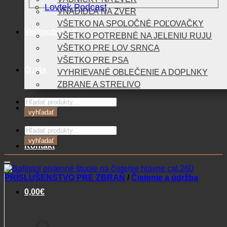
Lovtek Podcast
VNADIDLÁ NA ZVER
VŠETKO NA SPOLOČNÉ POĽOVAČKY
Veľkoobchod
VŠETKO POTREBNÉ NA JELENIU RUJU
VŠETKO PRE LOV SRNCA
VŠETKO PRE PSA
O nás
VYHRIEVANÉ OBLEČENIE A DOPLNKY
ZBRANE A STRELIVO
Products
Blog
search
vyhľadať
Products
search
vyhľadať
Kontakt
PRÍSLUŠENSTVO PRE ZBRAŇ
/
Čistenie a údržba
0,00
€
Ballistol plstenné štuple na
Košík
čistenie hlavne cal.260