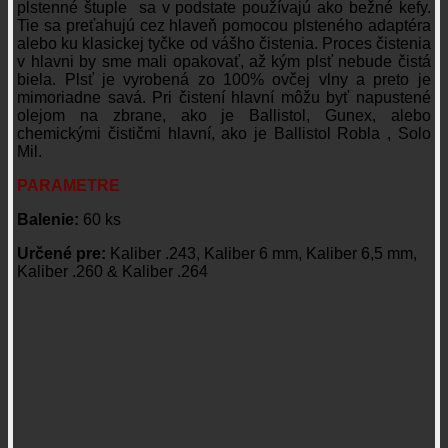
plstenné štuple sa v podstate používajú ako bežné kefy.
Tie sa preťahujú cez hlaveň pomocou plsteného adaptéra
alebo ku klasickej tyčke od vášho čistenia. Proces čistenia
v hlavni by sme mali opakovať, až kým plsť nebude čistá
biela. Plsť je vyrobená zo 100% ovčej vlny a preto je
mimoriadne savá. Pri čistení hlavní môžu byť napustené
olejom na zbrane, ako je Ballistol, Gunex, alebo
chemickými čističmi hlavní, ako je Ballistol Robla , Solo
Mil.
PARAMETRE
Balenie:
60 ks
Určené pre:
Kaliber .243, Kaliber 6 mm, Kaliber 6,5 mm,
Kaliber .260 & Kaliber .264