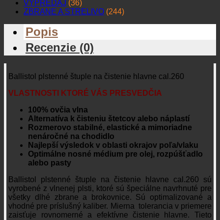
VÝPREDAJ
(36)
ZBRANE A STRELIVO
(244)
Popis
Recenzie (0)
Ballistol plstenné štuple na čistenie hlavne cal.260
VLASTNOSTI KTORÉ VÁS PRESVEDČIA
100% ovčia vlna
Alternatíva k čisteniu štetcov alebo náplastí
Rozmerovo stabilné, elastické a mimoriadne
nenáročné na chodidlo
Najlepší výsledok v oblasti okrajov poľa/vlaku
Optimálne nosné médium pre olej, rozpúšťadlo
alebo pasty
Ballistol plstenné štuple na čistenie hlavne cal.260 sú
vyrobené z vlnenej plsti, ktoré sú špeciálne navrhnuté pre
všetky dlhé zbrane a brokovnice. Sú optimalizované a
vhodné pre príslušný kaliber. Mierna tolerancia v priemere
zaisťuje rovnomerné a efektívne čistenie hlavne. Tieto