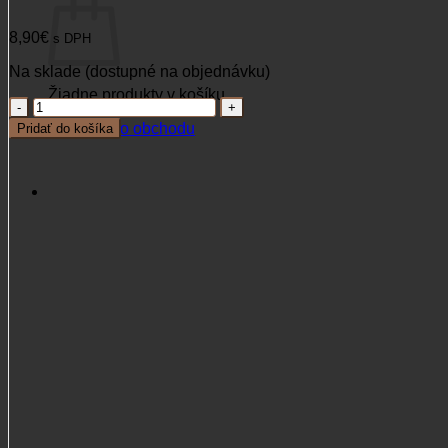
8,90
€
s DPH
Na sklade (dostupné na objednávku)
Žiadne produkty v košíku.
množstvo
Ballistol
Vrátiť sa do obchodu
Pridať do košíka
plstenné
štuple
na
čistenie
hlavne
cal.260