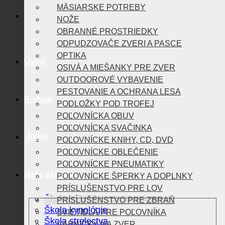
MÄSIARSKE POTREBY
NOŽE
OBRANNÉ PROSTRIEDKY
ODPUDZOVAČE ZVERI A PASCE
OPTIKA
Úvod
OSIVÁ A MIEŠANKY PRE ZVER
OUTDOOROVÉ VYBAVENIE
PESTOVANIE A OCHRANA LESA
E-shop
PODLOŽKY POD TROFEJ
POĽOVNÍCKA OBUV
POĽOVNÍCKA SVAČINKA
Akcie
POĽOVNÍCKE KNIHY, CD, DVD
POĽOVNÍCKE OBLEČENIE
POĽOVNÍCKE PNEUMATIKY
Naše aktivity
POĽOVNÍCKE ŠPERKY A DOPLNKY
PRÍSLUŠENSTVO PRE LOV
Škola vábenia
PRÍSLUŠENSTVO PRE ZBRAŇ
Škola kynológie
SVIETIDLÁ PRE POĽOVNÍKA
Škola strelectva
VÁBNIČKY NA ZVER