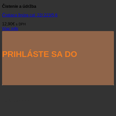
Čistenie a údržba
Čistiaca šnúra cal. 22/.223/5,6
12,90
€
s DPH
Viac info
PRIHLÁSTE SA DO
NEWSLETTERU
Naši partneri