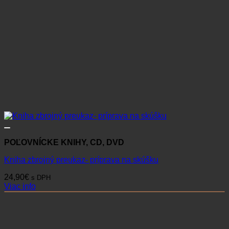
POĽOVNÍCKE KNIHY, CD, DVD
Kniha zbrojný preukaz- príprava na skúšku
24,90
€
s DPH
Viac info