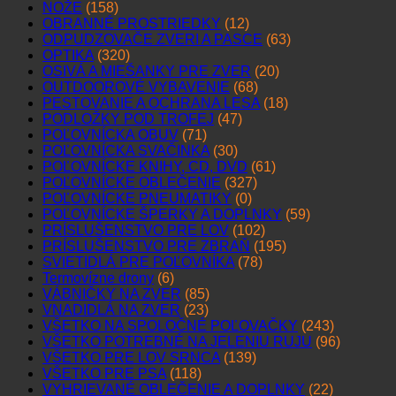
NOŽE
(158)
OBRANNÉ PROSTRIEDKY
(12)
ODPUDZOVAČE ZVERI A PASCE
(63)
OPTIKA
(320)
OSIVÁ A MIEŠANKY PRE ZVER
(20)
OUTDOOROVÉ VYBAVENIE
(68)
PESTOVANIE A OCHRANA LESA
(18)
PODLOŽKY POD TROFEJ
(47)
POĽOVNÍCKA OBUV
(71)
POĽOVNÍCKA SVAČINKA
(30)
POĽOVNÍCKE KNIHY, CD, DVD
(61)
POĽOVNÍCKE OBLEČENIE
(327)
POĽOVNÍCKE PNEUMATIKY
(0)
POĽOVNÍCKE ŠPERKY A DOPLNKY
(59)
PRÍSLUŠENSTVO PRE LOV
(102)
PRÍSLUŠENSTVO PRE ZBRAŇ
(195)
SVIETIDLÁ PRE POĽOVNÍKA
(78)
Termovízne drony
(6)
VÁBNIČKY NA ZVER
(85)
VNADIDLÁ NA ZVER
(23)
VŠETKO NA SPOLOČNÉ POĽOVAČKY
(243)
VŠETKO POTREBNÉ NA JELENIU RUJU
(96)
VŠETKO PRE LOV SRNCA
(139)
VŠETKO PRE PSA
(118)
VYHRIEVANÉ OBLEČENIE A DOPLNKY
(22)