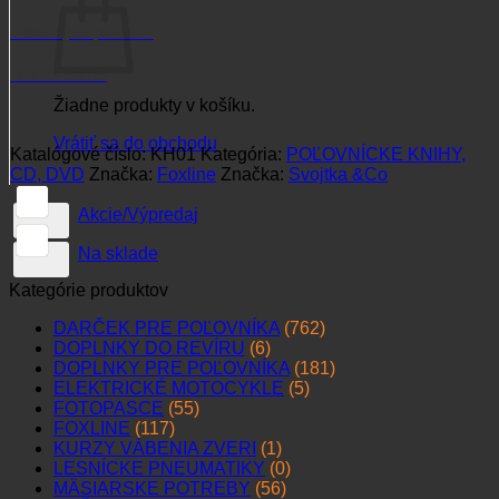
rok
Potrebujete poradiť?
+421 915 102 107
Žiadne produkty v košíku.
Vrátiť sa do obchodu
Katalógové číslo:
KH01
Kategória:
POĽOVNÍCKE KNIHY,
CD, DVD
Značka:
Foxline
Značka:
Svojtka &Co
Akcie/Výpredaj
Na sklade
Kategórie produktov
DARČEK PRE POĽOVNÍKA
(762)
DOPLNKY DO REVÍRU
(6)
DOPLNKY PRE POĽOVNÍKA
(181)
ELEKTRICKÉ MOTOCYKLE
(5)
FOTOPASCE
(55)
FOXLINE
(117)
KURZY VÁBENIA ZVERI
(1)
LESNÍCKE PNEUMATIKY
(0)
MÄSIARSKE POTREBY
(56)