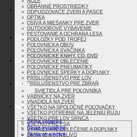
NOŽE
OBRANNÉ PROSTRIEDKY
ODPUDZOVAČE ZVERI A PASCE
OPTIKA
OSIVÁ A MIEŠANKY PRE ZVER
OUTDOOROVÉ VYBAVENIE
PESTOVANIE A OCHRANA LESA
Úvod
PODLOŽKY POD TROFEJ
POĽOVNÍCKA OBUV
POĽOVNÍCKA SVAČINKA
POĽOVNÍCKE KNIHY, CD, DVD
E-shop
POĽOVNÍCKE OBLEČENIE
POĽOVNÍCKE PNEUMATIKY
POĽOVNÍCKE ŠPERKY A DOPLNKY
PRÍSLUŠENSTVO PRE LOV
Akcie
PRÍSLUŠENSTVO PRE ZBRAŇ
SVIETIDLÁ PRE POĽOVNÍKA
VÁBNIČKY NA ZVER
VNADIDLÁ NA ZVER
Naše aktivity
VŠETKO NA SPOLOČNÉ POĽOVAČKY
VŠETKO POTREBNÉ NA JELENIU RUJU
VŠETKO PRE LOV SRNCA
Škola vábenia
VŠETKO PRE PSA
Škola kynológie
VYHRIEVANÉ OBLEČENIE A DOPLNKY
Škola strelectva
ZBRANE A STRELIVO