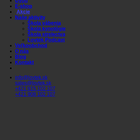
Úvod
E-shop
Akcie
Naše aktivity
Škola vábenia
Škola kynológie
Škola strelectva
Lovtek Podcast
Veľkoobchod
O nás
Blog
Kontakt
info@lovtek.sk
sales@lovtek.sk
+421 915 102 107
+421 908 102 107