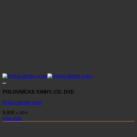
POĽOVNÍCKE KNIHY, CD, DVD
Kniha stromy a kry
9,90
€
s DPH
Viac info