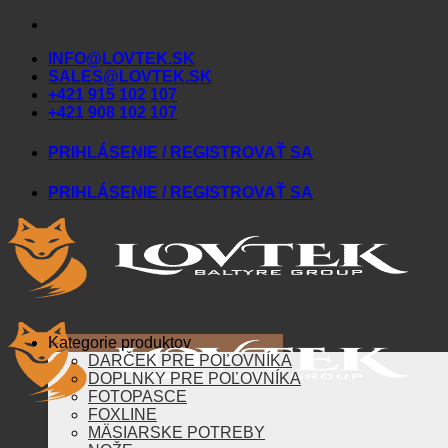
Skip
to
INFO@LOVTEK.SK
content
SALES@LOVTEK.SK
+421 915 102 107
+421 908 102 107
PRIHLÁSENIE / REGISTROVAŤ SA
PRIHLÁSENIE / REGISTROVAŤ SA
Kategorie produktov
DARČEK PRE POĽOVNÍKA
DOPLNKY PRE POĽOVNÍKA
FOTOPASCE
FOXLINE
MÄSIARSKE POTREBY