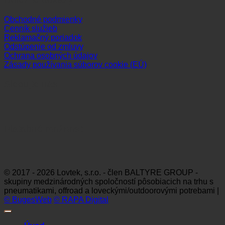
Obchodné podmienky
Cenník služieb
Reklamačný poriadok
Odstúpenie od zmluvy
Ochrana osobných údajov
Zásady používania súborov cookie (EÚ)
Sledujte nás
Platobné možnosti
Visa
MasterCard
Maestro
Dinners
Discov
Club
© 2017 - 2026 Lovtek, s.r.o. - člen BALTYRE GROUP -
skupiny medzinárodných spoločností pôsobiacich na trhu s
pneumatikami, offroad a loveckými/outdoorovými potrebami |
© BugesWeb
© RAPA Digital