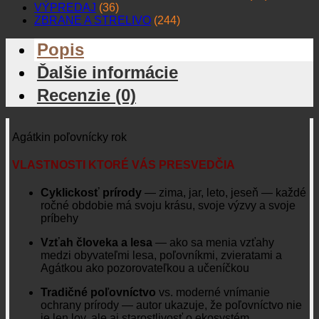
VÝPREDAJ
(36)
ZBRANE A STRELIVO
(244)
Popis
Ďalšie informácie
Recenzie (0)
Agátkin poľovnícky rok
VLASTNOSTI KTORÉ VÁS PRESVEDČIA
Cyklickosť prírody
— zima, jar, leto, jeseň — každé
ročné obdobie má svoju krásu, svoje výzvy a svoje
príbehy
Vzťah človeka a lesa
— ako sa menia vzťahy
medzi obyvateľmi lesa, poľovníkmi, zvieratami a
Agátkou ako pozorovateľkou a učeníčkou
Tradičné poľovníctvo
vs. moderné vnímanie
ochrany prírody — autor ukazuje, že poľovníctvo nie
je len lov, ale aj starostlivosť o ekosystém