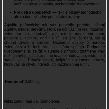
udržiavanie rovnováhy, pochopenie zodpovednosti.
Pre deti a dospelých
— text je písaný jednoducho,
ale s citom, vhodný pre mládež, rodiny
Agátkin poľovnícky rok vás prevedie prírodou očami
Agátky, mladej dievčiny, ktorá sa učí vážiť si les, rozumieť
zvieratám a nachádzať svoje miesto medzi stromami,
potokmi a lovcami, ktorí nie sú len tými, čo berú, ale aj
chrániť životy a tradície. Rozširuje obzory o prírode,
zvieratách a ľuďoch, ktorí sa s ňou spájajú. Podporuje
uvedomenie si, že žiť v súlade s prírodou znamená viac
než iba byť jej súčasťou – je to aj rozhodovanie, vedenie a
starostlivosť. Prináša pokoj, inšpiráciu a krásne obrazy,
ktoré vás na chvíľu odvedú od každodennej rutiny.
Hmotnosť
0,500 kg
Recenzie
Nikto zatiaľ nepridal hodnotenie.