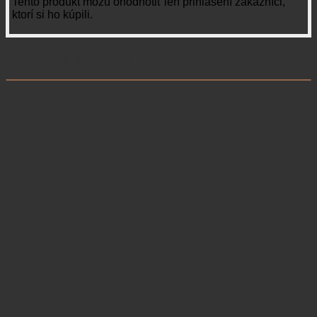
Tento produkt môžu ohodnotiť len prihlásení zákazníci,
ktorí si ho kúpili.
Súvisiace produkty