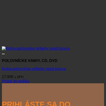
POĽOVNÍCKE KNIHY, CD, DVD
Kniha poľovnícke príbehy spod Inovca
17,90
€
s DPH
Pridať do košíka
PRIHLÁSTE SA DO