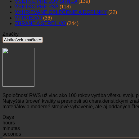
VŠETKO PRE LOV SRNCA
(139)
VŠETKO PRE PSA
(118)
VYHRIEVANÉ OBLEČENIE A DOPLNKY
(22)
VÝPREDAJ
(36)
ZBRANE A STRELIVO
(244)
Značky
Spoločnosť RWS už viac ako 100 rokov vyrába všetku svoju p
Najvyššia úroveň kvality a presnosti sú charakteristickými 
materiálov a moderné strojové vybavenie, ale aj oddaných čle
Days
hours
minutes
seconds