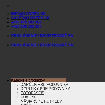
Skip
to
INFO@LOVTEK.SK
content
SALES@LOVTEK.SK
+421 915 102 107
+421 908 102 107
PRIHLÁSENIE / REGISTROVAŤ SA
PRIHLÁSENIE / REGISTROVAŤ SA
Kategorie produktov
DARČEK PRE POĽOVNÍKA
DOPLNKY PRE POĽOVNÍKA
FOTOPASCE
FOXLINE
MÄSIARSKE POTREBY