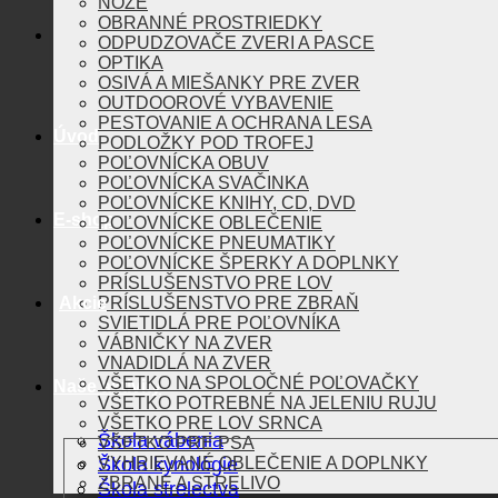
NOŽE
OBRANNÉ PROSTRIEDKY
ODPUDZOVAČE ZVERI A PASCE
OPTIKA
OSIVÁ A MIEŠANKY PRE ZVER
OUTDOOROVÉ VYBAVENIE
PESTOVANIE A OCHRANA LESA
Úvod
PODLOŽKY POD TROFEJ
POĽOVNÍCKA OBUV
POĽOVNÍCKA SVAČINKA
POĽOVNÍCKE KNIHY, CD, DVD
E-shop
POĽOVNÍCKE OBLEČENIE
POĽOVNÍCKE PNEUMATIKY
POĽOVNÍCKE ŠPERKY A DOPLNKY
PRÍSLUŠENSTVO PRE LOV
Akcie
PRÍSLUŠENSTVO PRE ZBRAŇ
SVIETIDLÁ PRE POĽOVNÍKA
VÁBNIČKY NA ZVER
VNADIDLÁ NA ZVER
VŠETKO NA SPOLOČNÉ POĽOVAČKY
Naše aktivity
VŠETKO POTREBNÉ NA JELENIU RUJU
VŠETKO PRE LOV SRNCA
Škola vábenia
VŠETKO PRE PSA
Škola kynológie
VYHRIEVANÉ OBLEČENIE A DOPLNKY
ZBRANE A STRELIVO
Škola strelectva