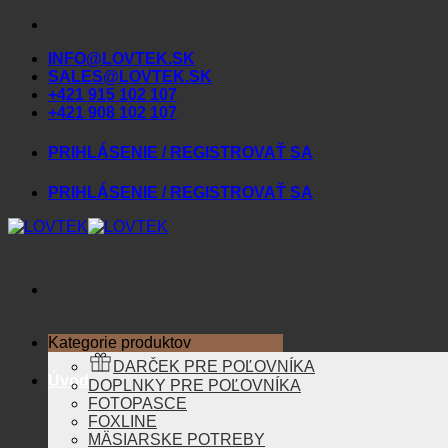
Skip
to
INFO@LOVTEK.SK
content
SALES@LOVTEK.SK
+421 915 102 107
+421 908 102 107
PRIHLÁSENIE / REGISTROVAŤ SA
PRIHLÁSENIE / REGISTROVAŤ SA
Kategorie produktov
DARČEK PRE POĽOVNÍKA
Úvod
DOPLNKY PRE POĽOVNÍKA
FOTOPASCE
FOXLINE
MÄSIARSKE POTREBY