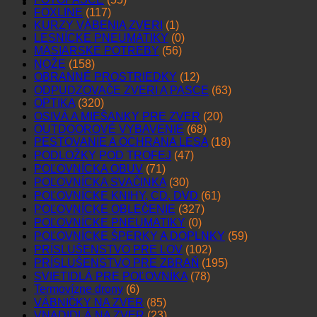
FOXLINE
(117)
KURZY VÁBENIA ZVERI
(1)
LESNÍCKE PNEUMATIKY
(0)
MÄSIARSKE POTREBY
(56)
NOŽE
(158)
OBRANNÉ PROSTRIEDKY
(12)
ODPUDZOVAČE ZVERI A PASCE
(63)
OPTIKA
(320)
OSIVÁ A MIEŠANKY PRE ZVER
(20)
OUTDOOROVÉ VYBAVENIE
(68)
PESTOVANIE A OCHRANA LESA
(18)
PODLOŽKY POD TROFEJ
(47)
POĽOVNÍCKA OBUV
(71)
POĽOVNÍCKA SVAČINKA
(30)
POĽOVNÍCKE KNIHY, CD, DVD
(61)
POĽOVNÍCKE OBLEČENIE
(327)
POĽOVNÍCKE PNEUMATIKY
(0)
POĽOVNÍCKE ŠPERKY A DOPLNKY
(59)
PRÍSLUŠENSTVO PRE LOV
(102)
PRÍSLUŠENSTVO PRE ZBRAŇ
(195)
SVIETIDLÁ PRE POĽOVNÍKA
(78)
Termovízne drony
(6)
VÁBNIČKY NA ZVER
(85)
VNADIDLÁ NA ZVER
(23)