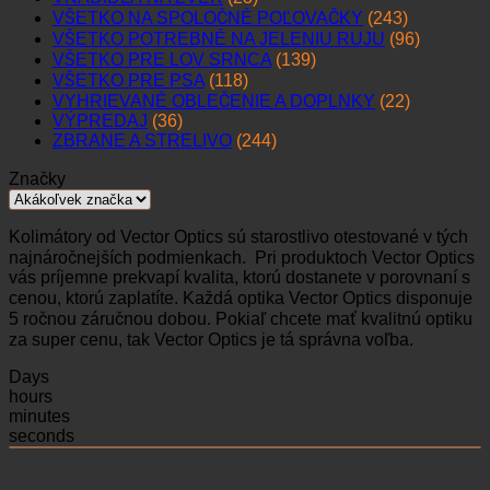
VŠETKO NA SPOLOČNÉ POĽOVAČKY
(243)
VŠETKO POTREBNÉ NA JELENIU RUJU
(96)
VŠETKO PRE LOV SRNCA
(139)
VŠETKO PRE PSA
(118)
VYHRIEVANÉ OBLEČENIE A DOPLNKY
(22)
VÝPREDAJ
(36)
ZBRANE A STRELIVO
(244)
Značky
Kolimátory od Vector Optics sú starostlivo otestované v tých
najnáročnejších podmienkach. Pri produktoch Vector Optics
vás príjemne prekvapí kvalita, ktorú dostanete v porovnaní s
cenou, ktorú zaplatíte. Každá optika Vector Optics disponuje
5 ročnou záručnou dobou. Pokiaľ chcete mať kvalitnú optiku
za super cenu, tak Vector Optics je tá správna voľba.
Days
hours
minutes
seconds