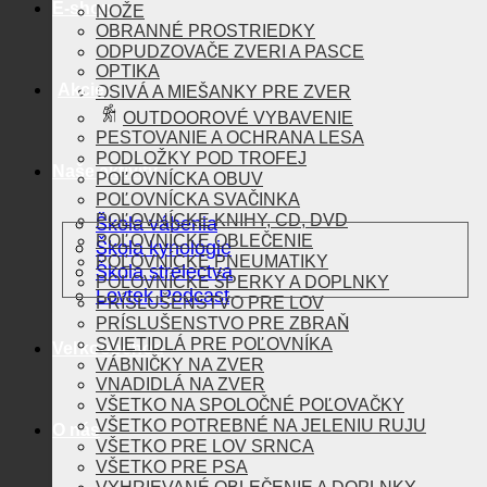
E-shop
NOŽE
OBRANNÉ PROSTRIEDKY
ODPUDZOVAČE ZVERI A PASCE
OPTIKA
Akcie
OSIVÁ A MIEŠANKY PRE ZVER
OUTDOOROVÉ VYBAVENIE
PESTOVANIE A OCHRANA LESA
PODLOŽKY POD TROFEJ
Naše aktivity
POĽOVNÍCKA OBUV
POĽOVNÍCKA SVAČINKA
POĽOVNÍCKE KNIHY, CD, DVD
Škola vábenia
POĽOVNÍCKE OBLEČENIE
Škola kynológie
POĽOVNÍCKE PNEUMATIKY
Škola strelectva
POĽOVNÍCKE ŠPERKY A DOPLNKY
Lovtek Podcast
PRÍSLUŠENSTVO PRE LOV
PRÍSLUŠENSTVO PRE ZBRAŇ
SVIETIDLÁ PRE POĽOVNÍKA
Veľkoobchod
VÁBNIČKY NA ZVER
VNADIDLÁ NA ZVER
VŠETKO NA SPOLOČNÉ POĽOVAČKY
VŠETKO POTREBNÉ NA JELENIU RUJU
O nás
VŠETKO PRE LOV SRNCA
VŠETKO PRE PSA