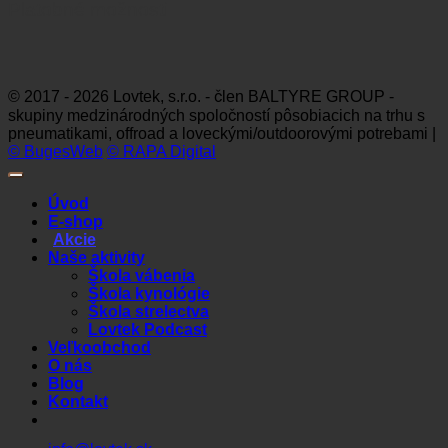
Platobné možnosti
Visa
MasterCard
Maestro
Dinners
Discov
Club
© 2017 - 2026 Lovtek, s.r.o. - člen BALTYRE GROUP -
skupiny medzinárodných spoločností pôsobiacich na trhu s
pneumatikami, offroad a loveckými/outdoorovými potrebami |
© BugesWeb
© RAPA Digital
Úvod
E-shop
Akcie
Naše aktivity
Škola vábenia
Škola kynológie
Škola strelectva
Lovtek Podcast
Veľkoobchod
O nás
Blog
Kontakt