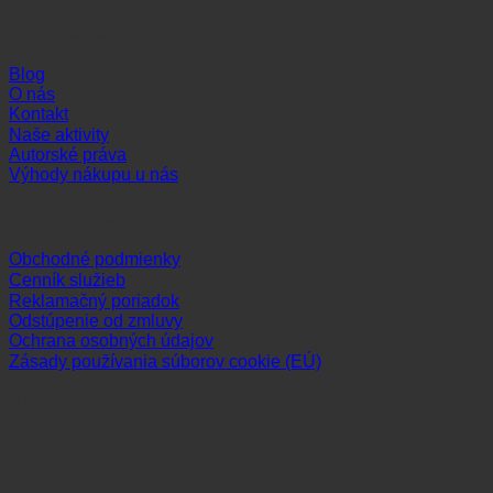
Informácie
Blog
O nás
Kontakt
Naše aktivity
Autorské práva
Výhody nákupu u nás
Dôležité odkazy
Obchodné podmienky
Cenník služieb
Reklamačný poriadok
Odstúpenie od zmluvy
Ochrana osobných údajov
Zásady používania súborov cookie (EÚ)
Sledujte nás