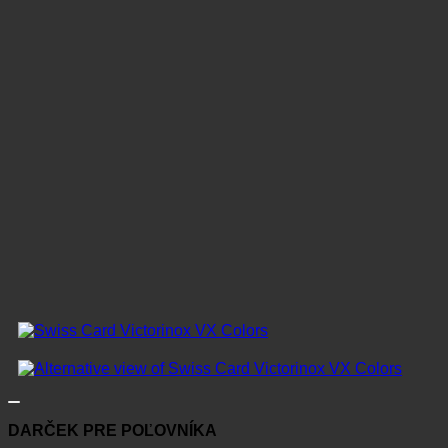
DARČEK PRE POĽOVNÍKA