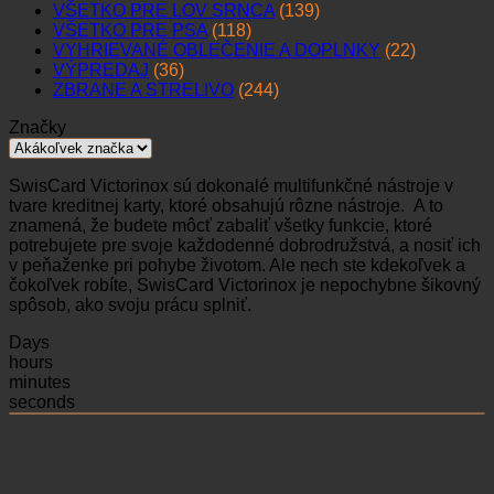
VŠETKO PRE LOV SRNCA
(139)
VŠETKO PRE PSA
(118)
VYHRIEVANÉ OBLEČENIE A DOPLNKY
(22)
VÝPREDAJ
(36)
ZBRANE A STRELIVO
(244)
Značky
SwisCard Victorinox sú dokonalé multifunkčné nástroje v
tvare kreditnej karty, ktoré obsahujú rôzne nástroje. A to
znamená, že budete môcť zabaliť všetky funkcie, ktoré
potrebujete pre svoje každodenné dobrodružstvá, a nosiť ich
v peňaženke pri pohybe životom. Ale nech ste kdekoľvek a
čokoľvek robíte, SwisCard Victorinox je nepochybne šikovný
spôsob, ako svoju prácu splniť.
Days
hours
minutes
seconds