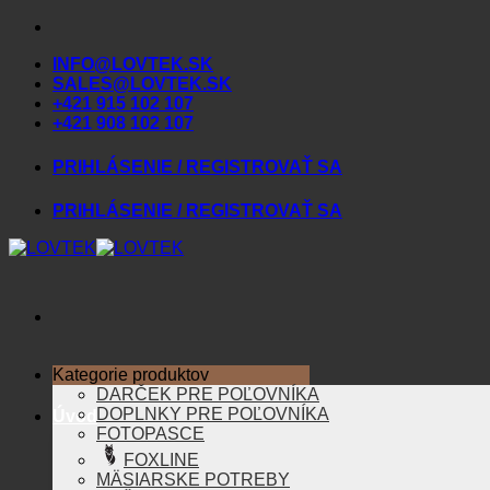
Skip
to
INFO@LOVTEK.SK
content
SALES@LOVTEK.SK
+421 915 102 107
+421 908 102 107
PRIHLÁSENIE / REGISTROVAŤ SA
PRIHLÁSENIE / REGISTROVAŤ SA
Kategorie produktov
DARČEK PRE POĽOVNÍKA
DOPLNKY PRE POĽOVNÍKA
Úvod
FOTOPASCE
FOXLINE
MÄSIARSKE POTREBY