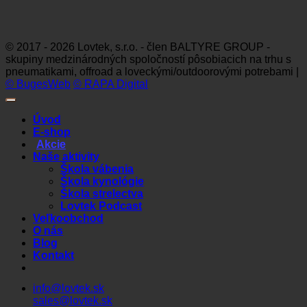
Visa
MasterCard
Maestro
Dinners
Discov
Club
© 2017 - 2026 Lovtek, s.r.o. - člen BALTYRE GROUP -
skupiny medzinárodných spoločností pôsobiacich na trhu s
pneumatikami, offroad a loveckými/outdoorovými potrebami |
© BugesWeb
© RAPA Digital
Úvod
E-shop
Akcie
Naše aktivity
Škola vábenia
Škola kynológie
Škola strelectva
Lovtek Podcast
Veľkoobchod
O nás
Blog
Kontakt
info@lovtek.sk
sales@lovtek.sk