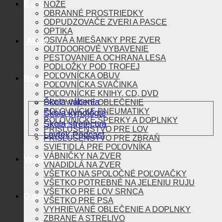
E-shop
NOŽE
OBRANNÉ PROSTRIEDKY
ODPUDZOVAČE ZVERI A PASCE
OPTIKA
OSIVÁ A MIEŠANKY PRE ZVER
Akcie
OUTDOOROVÉ VYBAVENIE
PESTOVANIE A OCHRANA LESA
PODLOŽKY POD TROFEJ
POĽOVNÍCKA OBUV
Naše aktivity
POĽOVNÍCKA SVAČINKA
POĽOVNÍCKE KNIHY, CD, DVD
Škola vábenia
POĽOVNÍCKE OBLEČENIE
POĽOVNÍCKE PNEUMATIKY
Škola kynológie
POĽOVNÍCKE ŠPERKY A DOPLNKY
Škola strelectva
PRÍSLUŠENSTVO PRE LOV
Lovtek Podcast
PRÍSLUŠENSTVO PRE ZBRAŇ
SVIETIDLÁ PRE POĽOVNÍKA
VÁBNIČKY NA ZVER
Veľkoobchod
VNADIDLÁ NA ZVER
VŠETKO NA SPOLOČNÉ POĽOVAČKY
VŠETKO POTREBNÉ NA JELENIU RUJU
VŠETKO PRE LOV SRNCA
O nás
VŠETKO PRE PSA
VYHRIEVANÉ OBLEČENIE A DOPLNKY
ZBRANE A STRELIVO