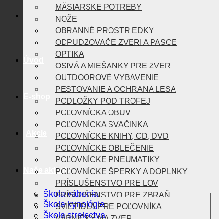
MÄSIARSKE POTREBY
NOŽE
OBRANNÉ PROSTRIEDKY
ODPUDZOVAČE ZVERI A PASCE
OPTIKA
Úvod
OSIVÁ A MIEŠANKY PRE ZVER
OUTDOOROVÉ VYBAVENIE
PESTOVANIE A OCHRANA LESA
E-shop
PODLOŽKY POD TROFEJ
POĽOVNÍCKA OBUV
POĽOVNÍCKA SVAČINKA
Akcie
POĽOVNÍCKE KNIHY, CD, DVD
POĽOVNÍCKE OBLEČENIE
POĽOVNÍCKE PNEUMATIKY
Naše aktivity
POĽOVNÍCKE ŠPERKY A DOPLNKY
PRÍSLUŠENSTVO PRE LOV
Škola vábenia
PRÍSLUŠENSTVO PRE ZBRAŇ
Škola kynológie
SVIETIDLÁ PRE POĽOVNÍKA
Škola strelectva
VÁBNIČKY NA ZVER