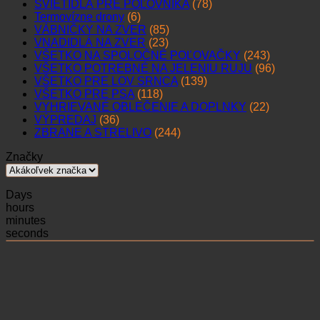
SVIETIDLÁ PRE POĽOVNÍKA
(78)
Termovízne drony
(6)
VÁBNIČKY NA ZVER
(85)
VNADIDLÁ NA ZVER
(23)
VŠETKO NA SPOLOČNÉ POĽOVAČKY
(243)
VŠETKO POTREBNÉ NA JELENIU RUJU
(96)
VŠETKO PRE LOV SRNCA
(139)
VŠETKO PRE PSA
(118)
VYHRIEVANÉ OBLEČENIE A DOPLNKY
(22)
VÝPREDAJ
(36)
ZBRANE A STRELIVO
(244)
Značky
Days
hours
minutes
seconds