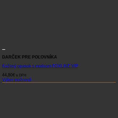
DARČEK PRE POĽOVNÍKA
Kožený opasok s motívom FOXLINE VIP
44,80
€
s DPH
Výber možností
Tento
produkt
má
viacero
variantov.
Možnosti
si
môžete