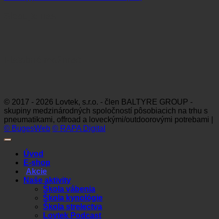
Sledujte nás
Platobné možnosti
Visa
MasterCard
Maestro
Dinners
Discov
Club
© 2017 - 2026 Lovtek, s.r.o. - člen BALTYRE GROUP -
skupiny medzinárodných spoločností pôsobiacich na trhu s
pneumatikami, offroad a loveckými/outdoorovými potrebami |
© BugesWeb
© RAPA Digital
Úvod
E-shop
Akcie
Naše aktivity
Škola vábenia
Škola kynológie
Škola strelectva
Lovtek Podcast