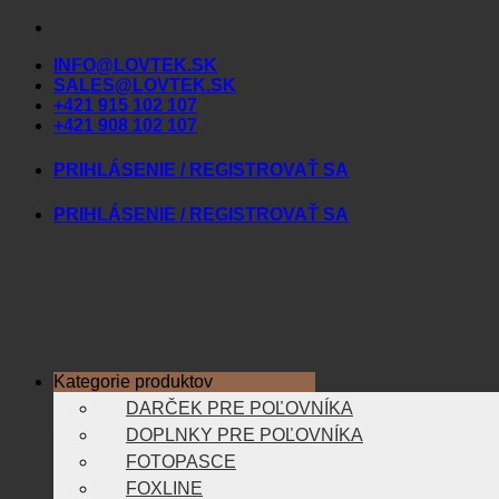
Skip
to
INFO@LOVTEK.SK
content
SALES@LOVTEK.SK
+421 915 102 107
+421 908 102 107
PRIHLÁSENIE / REGISTROVAŤ SA
PRIHLÁSENIE / REGISTROVAŤ SA
Kategorie produktov
DARČEK PRE POĽOVNÍKA
DOPLNKY PRE POĽOVNÍKA
FOTOPASCE
FOXLINE