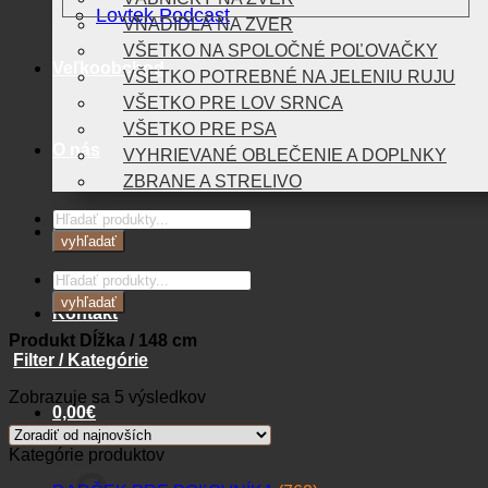
Lovtek Podcast
VNADIDLÁ NA ZVER
VŠETKO NA SPOLOČNÉ POĽOVAČKY
Veľkoobchod
VŠETKO POTREBNÉ NA JELENIU RUJU
VŠETKO PRE LOV SRNCA
VŠETKO PRE PSA
O nás
VYHRIEVANÉ OBLEČENIE A DOPLNKY
ZBRANE A STRELIVO
Products
Blog
search
vyhľadať
Products
search
vyhľadať
Kontakt
Produkt Dĺžka
/
148 cm
Filter / Kategórie
Zoradené
Zobrazuje sa 5 výsledkov
0,00
€
podľa
najnovších
Kategórie produktov
Košík