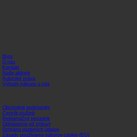
Informácie
Blog
O nás
Kontakt
Naše aktivity
Autorské práva
Výhody nákupu u nás
Dôležité odkazy
Obchodné podmienky
Cenník služieb
Reklamačný poriadok
Odstúpenie od zmluvy
Ochrana osobných údajov
Zásady používania súborov cookie (EÚ)