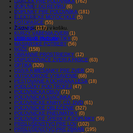
DARČEK PRE POĽOVNÍKA
(762)
DOPLNKY DO REVÍRU
(6)
DOPLNKY PRE POĽOVNÍKA
(181)
ELEKTRICKÉ MOTOCYKLE
(5)
FOTOPASCE
(55)
FOXLINE
(117)
Žiadne produkty v košíku.
KURZY VÁBENIA ZVERI
(1)
Vrátiť sa do obchodu
LESNÍCKE PNEUMATIKY
(0)
MÄSIARSKE POTREBY
(56)
NOŽE
(158)
OBRANNÉ PROSTRIEDKY
(12)
ODPUDZOVAČE ZVERI A PASCE
(63)
OPTIKA
(320)
OSIVÁ A MIEŠANKY PRE ZVER
(20)
OUTDOOROVÉ VYBAVENIE
(68)
PESTOVANIE A OCHRANA LESA
(18)
PODLOŽKY POD TROFEJ
(47)
POĽOVNÍCKA OBUV
(71)
POĽOVNÍCKA SVAČINKA
(30)
POĽOVNÍCKE KNIHY, CD, DVD
(61)
POĽOVNÍCKE OBLEČENIE
(327)
POĽOVNÍCKE PNEUMATIKY
(0)
POĽOVNÍCKE ŠPERKY A DOPLNKY
(59)
PRÍSLUŠENSTVO PRE LOV
(102)
PRÍSLUŠENSTVO PRE ZBRAŇ
(195)