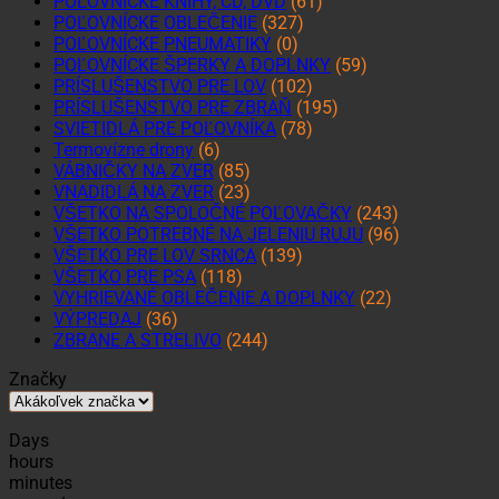
POĽOVNÍCKE KNIHY, CD, DVD
(61)
POĽOVNÍCKE OBLEČENIE
(327)
POĽOVNÍCKE PNEUMATIKY
(0)
POĽOVNÍCKE ŠPERKY A DOPLNKY
(59)
PRÍSLUŠENSTVO PRE LOV
(102)
PRÍSLUŠENSTVO PRE ZBRAŇ
(195)
SVIETIDLÁ PRE POĽOVNÍKA
(78)
Termovízne drony
(6)
VÁBNIČKY NA ZVER
(85)
VNADIDLÁ NA ZVER
(23)
VŠETKO NA SPOLOČNÉ POĽOVAČKY
(243)
VŠETKO POTREBNÉ NA JELENIU RUJU
(96)
VŠETKO PRE LOV SRNCA
(139)
VŠETKO PRE PSA
(118)
VYHRIEVANÉ OBLEČENIE A DOPLNKY
(22)
VÝPREDAJ
(36)
ZBRANE A STRELIVO
(244)
Značky
Days
hours
minutes