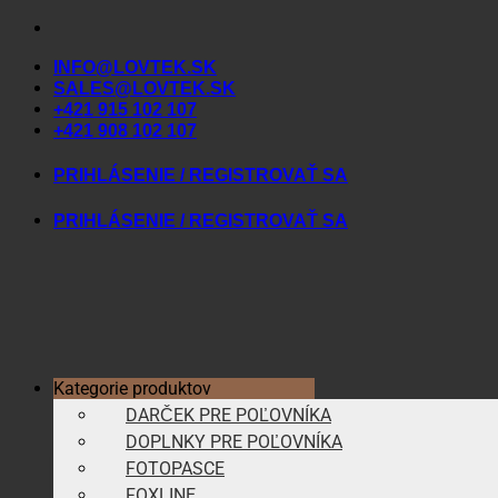
Skip
to
INFO@LOVTEK.SK
content
SALES@LOVTEK.SK
+421 915 102 107
+421 908 102 107
PRIHLÁSENIE / REGISTROVAŤ SA
PRIHLÁSENIE / REGISTROVAŤ SA
Kategorie produktov
DARČEK PRE POĽOVNÍKA
DOPLNKY PRE POĽOVNÍKA
FOTOPASCE
FOXLINE