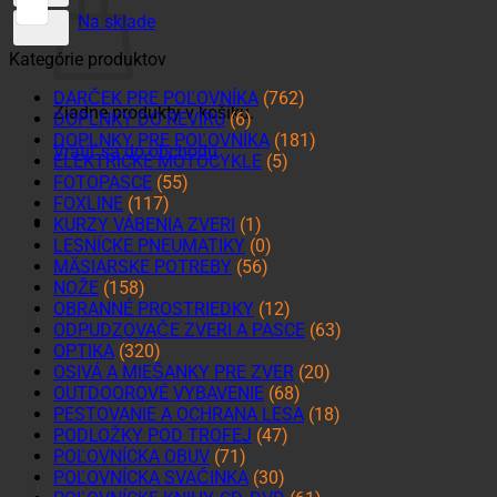
Na sklade
Kategórie produktov
DARČEK PRE POĽOVNÍKA
(762)
Žiadne produkty v košíku.
DOPLNKY DO REVÍRU
(6)
DOPLNKY PRE POĽOVNÍKA
(181)
Vrátiť sa do obchodu
ELEKTRICKÉ MOTOCYKLE
(5)
FOTOPASCE
(55)
FOXLINE
(117)
KURZY VÁBENIA ZVERI
(1)
LESNÍCKE PNEUMATIKY
(0)
MÄSIARSKE POTREBY
(56)
NOŽE
(158)
OBRANNÉ PROSTRIEDKY
(12)
ODPUDZOVAČE ZVERI A PASCE
(63)
OPTIKA
(320)
OSIVÁ A MIEŠANKY PRE ZVER
(20)
OUTDOOROVÉ VYBAVENIE
(68)
PESTOVANIE A OCHRANA LESA
(18)
PODLOŽKY POD TROFEJ
(47)
POĽOVNÍCKA OBUV
(71)
POĽOVNÍCKA SVAČINKA
(30)