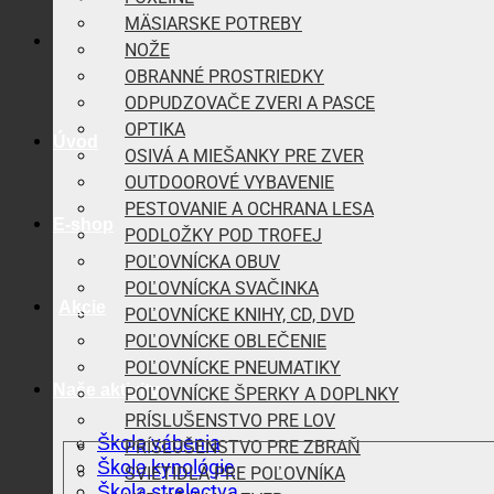
MÄSIARSKE POTREBY
NOŽE
OBRANNÉ PROSTRIEDKY
ODPUDZOVAČE ZVERI A PASCE
OPTIKA
Úvod
OSIVÁ A MIEŠANKY PRE ZVER
OUTDOOROVÉ VYBAVENIE
PESTOVANIE A OCHRANA LESA
E-shop
PODLOŽKY POD TROFEJ
POĽOVNÍCKA OBUV
POĽOVNÍCKA SVAČINKA
Akcie
POĽOVNÍCKE KNIHY, CD, DVD
POĽOVNÍCKE OBLEČENIE
POĽOVNÍCKE PNEUMATIKY
Naše aktivity
POĽOVNÍCKE ŠPERKY A DOPLNKY
PRÍSLUŠENSTVO PRE LOV
Škola vábenia
PRÍSLUŠENSTVO PRE ZBRAŇ
Škola kynológie
SVIETIDLÁ PRE POĽOVNÍKA
Škola strelectva