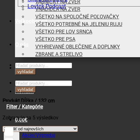
VÁBNIČKY NA ZVER
Lovtek Podcast
VNADIDLÁ NA ZVER
VŠETKO NA SPOLOČNÉ POĽOVAČKY
Veľkoobchod
VŠETKO POTREBNÉ NA JELENIU RUJU
VŠETKO PRE LOV SRNCA
VŠETKO PRE PSA
O nás
VYHRIEVANÉ OBLEČENIE A DOPLNKY
ZBRANE A STRELIVO
Products
Blog
search
vyhľadať
Products
search
vyhľadať
Kontakt
Produkt Dĺžka
/
132 cm
Filter / Kategórie
Zoradené
Zobrazuje sa 5 výsledkov
0,00
€
podľa
najnovších
Košík
Akcie/Výpredaj