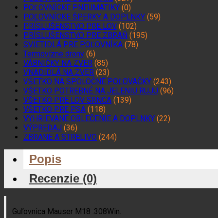
POĽOVNÍCKE PNEUMATIKY
(0)
POĽOVNÍCKE ŠPERKY A DOPLNKY
(59)
PRÍSLUŠENSTVO PRE LOV
(102)
PRÍSLUŠENSTVO PRE ZBRAŇ
(195)
SVIETIDLÁ PRE POĽOVNÍKA
(78)
Termovízne drony
(6)
VÁBNIČKY NA ZVER
(85)
VNADIDLÁ NA ZVER
(23)
VŠETKO NA SPOLOČNÉ POĽOVAČKY
(243)
VŠETKO POTREBNÉ NA JELENIU RUJU
(96)
VŠETKO PRE LOV SRNCA
(139)
VŠETKO PRE PSA
(118)
VYHRIEVANÉ OBLEČENIE A DOPLNKY
(22)
VÝPREDAJ
(36)
ZBRANE A STRELIVO
(244)
Popis
Recenzie (0)
Guľovnica Mauser M18 .308Win.