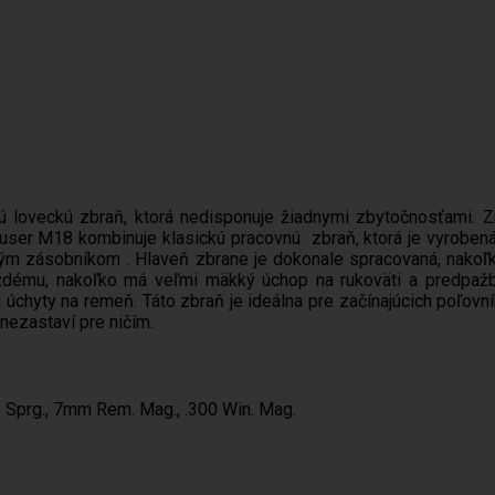
ú loveckú zbraň, ktorá nedisponuje žiadnymi zbytočnosťami.
auser M18 kombinuje klasickú pracovnú zbraň, ktorá je vyrobe
vým zásobníkom . Hlaveň zbrane je dokonale spracovaná, nakoľ
dému, nakoľko má veľmi mäkký úchop na rukoväti a predpaž
chyty na remeň. Táto zbraň je ideálna pre začínajúcich poľovní
nezastaví pre ničím.
06 Sprg., 7mm Rem. Mag., .300 Win. Mag.