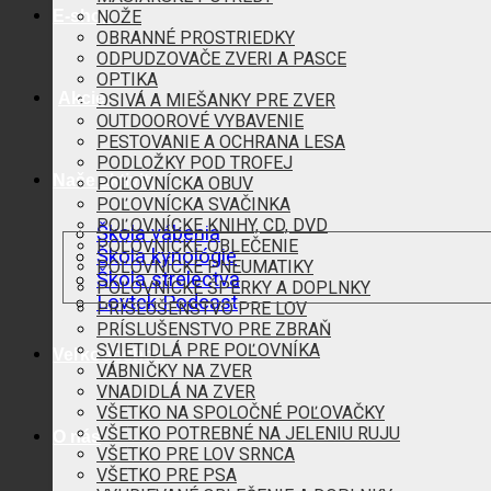
E-shop
NOŽE
OBRANNÉ PROSTRIEDKY
ODPUDZOVAČE ZVERI A PASCE
OPTIKA
Akcie
OSIVÁ A MIEŠANKY PRE ZVER
OUTDOOROVÉ VYBAVENIE
PESTOVANIE A OCHRANA LESA
PODLOŽKY POD TROFEJ
Naše aktivity
POĽOVNÍCKA OBUV
POĽOVNÍCKA SVAČINKA
POĽOVNÍCKE KNIHY, CD, DVD
Škola vábenia
POĽOVNÍCKE OBLEČENIE
Škola kynológie
POĽOVNÍCKE PNEUMATIKY
Škola strelectva
POĽOVNÍCKE ŠPERKY A DOPLNKY
Lovtek Podcast
PRÍSLUŠENSTVO PRE LOV
PRÍSLUŠENSTVO PRE ZBRAŇ
SVIETIDLÁ PRE POĽOVNÍKA
Veľkoobchod
VÁBNIČKY NA ZVER
VNADIDLÁ NA ZVER
VŠETKO NA SPOLOČNÉ POĽOVAČKY
VŠETKO POTREBNÉ NA JELENIU RUJU
O nás
VŠETKO PRE LOV SRNCA
VŠETKO PRE PSA