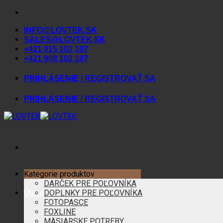
Skip
to
INFO@LOVTEK.SK
content
SALES@LOVTEK.SK
+421 915 102 107
+421 908 102 107
PRIHLÁSENIE / REGISTROVAŤ SA
PRIHLÁSENIE / REGISTROVAŤ SA
Kategorie produktov
DARČEK PRE POĽOVNÍKA
DOPLNKY PRE POĽOVNÍKA
Úvod
FOTOPASCE
FOXLINE
MÄSIARSKE POTREBY