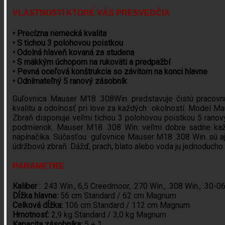
VLASTNOSTI KTORÉ VÁS PRESVEDČIA
• Precízna nemecká kvalita
• S tichou 3 polohovou poistkou
• Odolná hlaveň kovaná za studena
• S mäkkým úchopom na rukoväti a predpažbí
• Pevná oceľová konštrukcia so závitom na konci hlavne
• Odnímateľný 5 ranový zásobník
Guľovnica Mauser M18 .308Win. predstavuje čistú pracovn
kvalitu a odolnosť pri love za každých okolností. Model M
Zbraň disponuje veľmi tichou 3 polohovou poistkou 5 rano
podmienok. Mauser M18 .308 Win. veľmi dobre sadne kaž
napínačika. Súčasťou guľovnice Mauser M18 .308 Win. sú aj ú
údržbovú zbraň. Dážď, prach, blato alebo voda ju jednoducho 
PARAMETRE
Kaliber
: .243 Win., 6,5 Creedmoor, .270 Win., .308 Win., .30-
Dĺžka hlavne:
56 cm Standard / 62 cm Magnum
Celková dĺžka:
106 cm Standard / 112 cm Magnum
Hmotnosť:
2,9 kg Standard / 3,0 kg Magnum
Kapacita zásobníka:
5 + 1