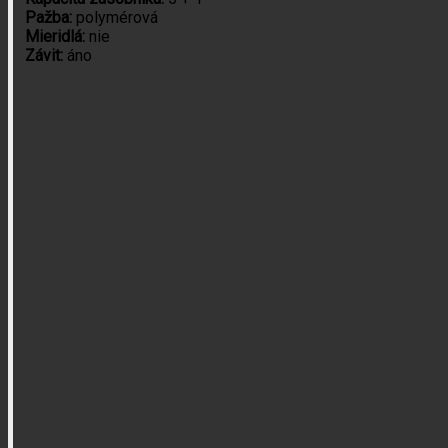
Pažba:
polymérová
Mieridlá:
nie
Závit:
áno
Recenzie