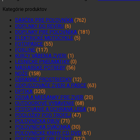
Kategórie produktov
DARČEK PRE POĽOVNÍKA
(762)
DOPLNKY DO REVÍRU
(6)
DOPLNKY PRE POĽOVNÍKA
(181)
ELEKTRICKÉ MOTOCYKLE
(5)
FOTOPASCE
(55)
FOXLINE
(117)
KURZY VÁBENIA ZVERI
(1)
LESNÍCKE PNEUMATIKY
(0)
MÄSIARSKE POTREBY
(56)
NOŽE
(158)
OBRANNÉ PROSTRIEDKY
(12)
ODPUDZOVAČE ZVERI A PASCE
(63)
OPTIKA
(320)
OSIVÁ A MIEŠANKY PRE ZVER
(20)
OUTDOOROVÉ VYBAVENIE
(68)
PESTOVANIE A OCHRANA LESA
(18)
PODLOŽKY POD TROFEJ
(47)
POĽOVNÍCKA OBUV
(71)
POĽOVNÍCKA SVAČINKA
(30)
POĽOVNÍCKE KNIHY, CD, DVD
(61)
POĽOVNÍCKE OBLEČENIE
(327)