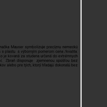
 Značka Mauser symbolizuje precíznu nemeckú
ná s plastu s výborným pomerom cena /kvalita.
ko je kovaná za studena určená do extrémnych
bí. Zbraň disponuje zjemnenou spúšťou bez
kov alebo pre tých, ktorý hľadajú dokonalú bez