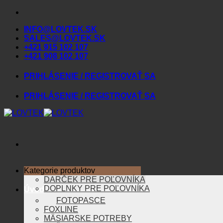
Skip
to
INFO@LOVTEK.SK
content
SALES@LOVTEK.SK
+421 915 102 107
+421 908 102 107
PRIHLÁSENIE / REGISTROVAŤ SA
PRIHLÁSENIE / REGISTROVAŤ SA
Kategorie produktov
DARČEK PRE POĽOVNÍKA
DOPLNKY PRE POĽOVNÍKA
Úvod
FOTOPASCE
FOXLINE
MÄSIARSKE POTREBY