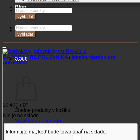
Blog
Products
search
vyhľadať
Products
Kontakt
search
vyhľadať
DARČEK PRE POĽOVNÍKA
/
Ideálny darček pre
0,00
€
poľovníka
Košík
Darčekový poľovnícky set
Resvibile
20,40
€
s DPH
Žiadne produkty v košíku.
Nie je na sklade
Vrátiť sa do obchodu
Informujte ma, keď bude tovar opäť na sklade.