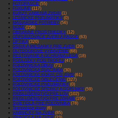
FOTOPASCE
(55)
FOXLINE
(117)
KURZY VÁBENIA ZVERI
(1)
LESNÍCKE PNEUMATIKY
(0)
MÄSIARSKE POTREBY
(56)
NOŽE
(158)
OBRANNÉ PROSTRIEDKY
(12)
ODPUDZOVAČE ZVERI A PASCE
(63)
OPTIKA
(320)
OSIVÁ A MIEŠANKY PRE ZVER
(20)
OUTDOOROVÉ VYBAVENIE
(68)
PESTOVANIE A OCHRANA LESA
(18)
PODLOŽKY POD TROFEJ
(47)
POĽOVNÍCKA OBUV
(71)
POĽOVNÍCKA SVAČINKA
(30)
POĽOVNÍCKE KNIHY, CD, DVD
(61)
POĽOVNÍCKE OBLEČENIE
(327)
POĽOVNÍCKE PNEUMATIKY
(0)
POĽOVNÍCKE ŠPERKY A DOPLNKY
(59)
PRÍSLUŠENSTVO PRE LOV
(102)
PRÍSLUŠENSTVO PRE ZBRAŇ
(195)
SVIETIDLÁ PRE POĽOVNÍKA
(78)
Termovízne drony
(6)
VÁBNIČKY NA ZVER
(85)
VNADIDLÁ NA ZVER
(23)