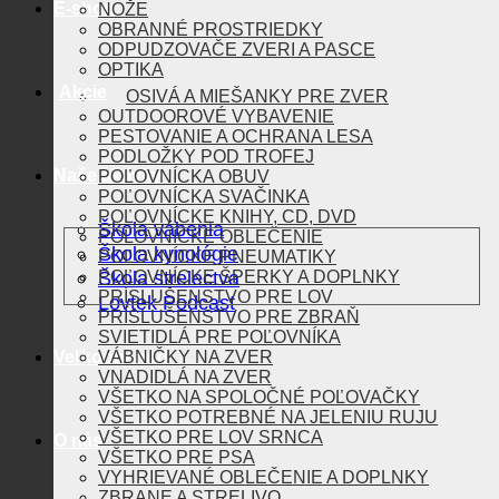
E-shop
NOŽE
OBRANNÉ PROSTRIEDKY
ODPUDZOVAČE ZVERI A PASCE
OPTIKA
Akcie
OSIVÁ A MIEŠANKY PRE ZVER
OUTDOOROVÉ VYBAVENIE
PESTOVANIE A OCHRANA LESA
PODLOŽKY POD TROFEJ
Naše aktivity
POĽOVNÍCKA OBUV
POĽOVNÍCKA SVAČINKA
POĽOVNÍCKE KNIHY, CD, DVD
Škola vábenia
POĽOVNÍCKE OBLEČENIE
Škola kynológie
POĽOVNÍCKE PNEUMATIKY
Škola strelectva
POĽOVNÍCKE ŠPERKY A DOPLNKY
PRÍSLUŠENSTVO PRE LOV
Lovtek Podcast
PRÍSLUŠENSTVO PRE ZBRAŇ
SVIETIDLÁ PRE POĽOVNÍKA
Veľkoobchod
VÁBNIČKY NA ZVER
VNADIDLÁ NA ZVER
VŠETKO NA SPOLOČNÉ POĽOVAČKY
VŠETKO POTREBNÉ NA JELENIU RUJU
VŠETKO PRE LOV SRNCA
O nás
VŠETKO PRE PSA
VYHRIEVANÉ OBLEČENIE A DOPLNKY
ZBRANE A STRELIVO