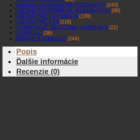
VŠETKO NA SPOLOČNÉ POĽOVAČKY
(243)
VŠETKO POTREBNÉ NA JELENIU RUJU
(96)
VŠETKO PRE LOV SRNCA
(139)
VŠETKO PRE PSA
(118)
VYHRIEVANÉ OBLEČENIE A DOPLNKY
(22)
VÝPREDAJ
(36)
ZBRANE A STRELIVO
(244)
Popis
Ďalšie informácie
Recenzie (0)
Darčekový poľovnícky set Resvibile
VLASTNOSTI KTORÉ VÁS PRESVEDČIA
• Pekný darček a praktický darček
• Obsahuje šiltovku a vestu
• V darčekovom balení
• Vhodné pre poľovníka alebo rybára