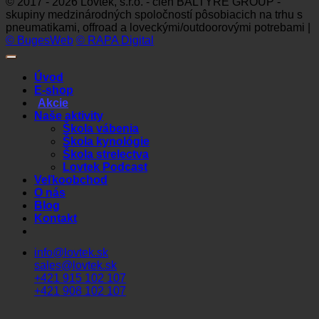
© 2017 - 2026 Lovtek, s.r.o. - člen BALTYRE GROUP -
skupiny medzinárodných spoločností pôsobiacich na trhu s
pneumatikami, offroad a loveckými/outdoorovými potrebami |
© BugesWeb
© RAPA Digital
Úvod
E-shop
Akcie
Naše aktivity
Škola vábenia
Škola kynológie
Škola strelectva
Lovtek Podcast
Veľkoobchod
O nás
Blog
Kontakt
info@lovtek.sk
sales@lovtek.sk
+421 915 102 107
+421 908 102 107