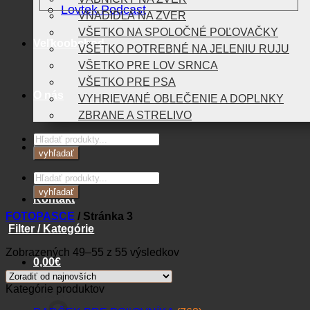
Lovtek Podcast
VNADIDLÁ NA ZVER
VŠETKO NA SPOLOČNÉ POĽOVAČKY
Veľkoobchod
VŠETKO POTREBNÉ NA JELENIU RUJU
VŠETKO PRE LOV SRNCA
VŠETKO PRE PSA
O nás
VYHRIEVANÉ OBLEČENIE A DOPLNKY
ZBRANE A STRELIVO
Products
Blog
search
vyhľadať
Products
search
vyhľadať
Kontakt
FOTOPASCE
/
Stránka 3
Filter / Kategórie
Zoradené
Zobrazených 49–55 z 55 výsledkov
0,00
€
podľa
najnovších
Kategórie produktov
Košík