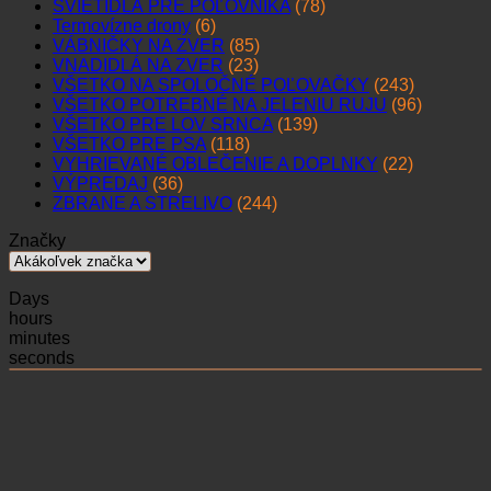
SVIETIDLÁ PRE POĽOVNÍKA
(78)
Termovízne drony
(6)
VÁBNIČKY NA ZVER
(85)
VNADIDLÁ NA ZVER
(23)
VŠETKO NA SPOLOČNÉ POĽOVAČKY
(243)
VŠETKO POTREBNÉ NA JELENIU RUJU
(96)
VŠETKO PRE LOV SRNCA
(139)
VŠETKO PRE PSA
(118)
VYHRIEVANÉ OBLEČENIE A DOPLNKY
(22)
VÝPREDAJ
(36)
ZBRANE A STRELIVO
(244)
Značky
Days
hours
minutes
seconds