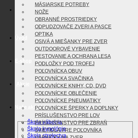
MÄSIARSKE POTREBY
NOŽE
OBRANNÉ PROSTRIEDKY
ODPUDZOVAČE ZVERI A PASCE
OPTIKA
Úvod
OSIVÁ A MIEŠANKY PRE ZVER
OUTDOOROVÉ VYBAVENIE
PESTOVANIE A OCHRANA LESA
E-shop
PODLOŽKY POD TROFEJ
POĽOVNÍCKA OBUV
POĽOVNÍCKA SVAČINKA
Akcie
POĽOVNÍCKE KNIHY, CD, DVD
POĽOVNÍCKE OBLEČENIE
POĽOVNÍCKE PNEUMATIKY
Naše aktivity
POĽOVNÍCKE ŠPERKY A DOPLNKY
PRÍSLUŠENSTVO PRE LOV
Škola vábenia
PRÍSLUŠENSTVO PRE ZBRAŇ
Škola kynológie
SVIETIDLÁ PRE POĽOVNÍKA
Škola strelectva
VÁBNIČKY NA ZVER