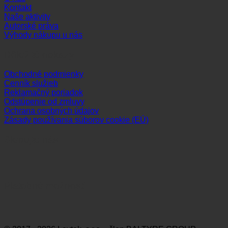
Kontakt
Naše aktivity
Autorské práva
Výhody nákupu u nás
Dôležité odkazy
Obchodné podmienky
Cenník služieb
Reklamačný poriadok
Odstúpenie od zmluvy
Ochrana osobných údajov
Zásady používania súborov cookie (EÚ)
Sledujte nás
Platobné možnosti
Visa
MasterCard
Maestro
Dinners
Discov
Club