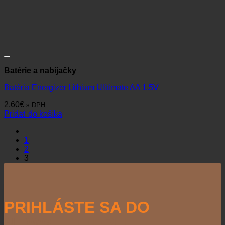
Batérie a nabíjačky
Batéria Energizer Lithium Ulitimate AA 1,5V
2,60
€
s DPH
Pridať do košíka
1
2
3
PRIHLÁSTE SA DO
NEWSLETTERU