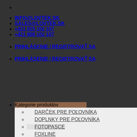
Skip
to
INFO@LOVTEK.SK
content
SALES@LOVTEK.SK
+421 915 102 107
+421 908 102 107
PRIHLÁSENIE / REGISTROVAŤ SA
PRIHLÁSENIE / REGISTROVAŤ SA
Kategorie produktov
DARČEK PRE POĽOVNÍKA
DOPLNKY PRE POĽOVNÍKA
FOTOPASCE
FOXLINE