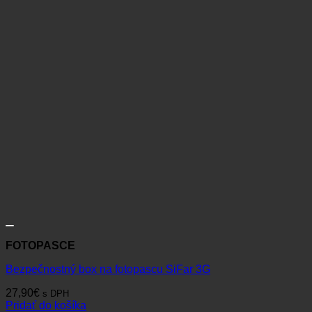
FOTOPASCE
Bezpečnostný box na fotopascu SiFar 3G
27,90
€
s DPH
Pridať do košíka