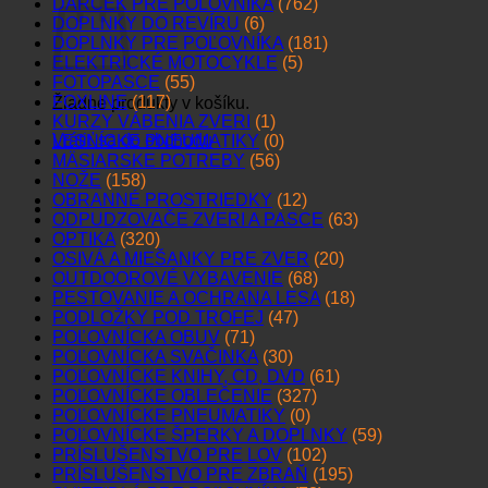
DARČEK PRE POĽOVNÍKA
(762)
DOPLNKY DO REVÍRU
(6)
DOPLNKY PRE POĽOVNÍKA
(181)
ELEKTRICKÉ MOTOCYKLE
(5)
FOTOPASCE
(55)
FOXLINE
(117)
Žiadne produkty v košíku.
KURZY VÁBENIA ZVERI
(1)
Vrátiť sa do obchodu
LESNÍCKE PNEUMATIKY
(0)
MÄSIARSKE POTREBY
(56)
NOŽE
(158)
OBRANNÉ PROSTRIEDKY
(12)
ODPUDZOVAČE ZVERI A PASCE
(63)
OPTIKA
(320)
OSIVÁ A MIEŠANKY PRE ZVER
(20)
OUTDOOROVÉ VYBAVENIE
(68)
PESTOVANIE A OCHRANA LESA
(18)
PODLOŽKY POD TROFEJ
(47)
POĽOVNÍCKA OBUV
(71)
POĽOVNÍCKA SVAČINKA
(30)
POĽOVNÍCKE KNIHY, CD, DVD
(61)
POĽOVNÍCKE OBLEČENIE
(327)
POĽOVNÍCKE PNEUMATIKY
(0)
POĽOVNÍCKE ŠPERKY A DOPLNKY
(59)
PRÍSLUŠENSTVO PRE LOV
(102)
PRÍSLUŠENSTVO PRE ZBRAŇ
(195)