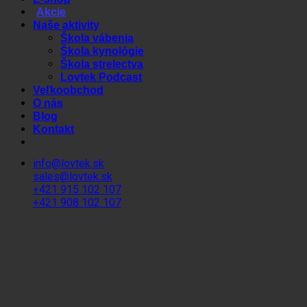
Akcie
Naše aktivity
Škola vábenia
Škola kynológie
Škola strelectva
Lovtek Podcast
Veľkoobchod
O nás
Blog
Kontakt
info@lovtek.sk
sales@lovtek.sk
+421 915 102 107
+421 908 102 107