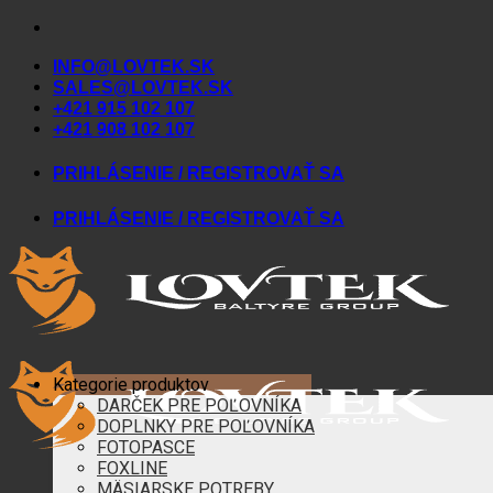
Skip
to
INFO@LOVTEK.SK
content
SALES@LOVTEK.SK
+421 915 102 107
+421 908 102 107
PRIHLÁSENIE / REGISTROVAŤ SA
PRIHLÁSENIE / REGISTROVAŤ SA
Kategorie produktov
DARČEK PRE POĽOVNÍKA
DOPLNKY PRE POĽOVNÍKA
FOTOPASCE
FOXLINE
MÄSIARSKE POTREBY