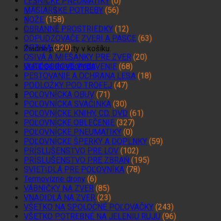
LESNÍCKE PNEUMATIKY
(0)
MÄSIARSKE POTREBY
(56)
NOŽE
(158)
OBRANNÉ PROSTRIEDKY
(12)
ODPUDZOVAČE ZVERI A PASCE
(63)
OPTIKA
(320)
Žiadne produkty v košíku.
OSIVÁ A MIEŠANKY PRE ZVER
(20)
Vrátiť sa do obchodu
OUTDOOROVÉ VYBAVENIE
(68)
PESTOVANIE A OCHRANA LESA
(18)
PODLOŽKY POD TROFEJ
(47)
POĽOVNÍCKA OBUV
(71)
POĽOVNÍCKA SVAČINKA
(30)
POĽOVNÍCKE KNIHY, CD, DVD
(61)
POĽOVNÍCKE OBLEČENIE
(327)
POĽOVNÍCKE PNEUMATIKY
(0)
POĽOVNÍCKE ŠPERKY A DOPLNKY
(59)
PRÍSLUŠENSTVO PRE LOV
(102)
PRÍSLUŠENSTVO PRE ZBRAŇ
(195)
SVIETIDLÁ PRE POĽOVNÍKA
(78)
Termovízne drony
(6)
VÁBNIČKY NA ZVER
(85)
VNADIDLÁ NA ZVER
(23)
VŠETKO NA SPOLOČNÉ POĽOVAČKY
(243)
VŠETKO POTREBNÉ NA JELENIU RUJU
(96)