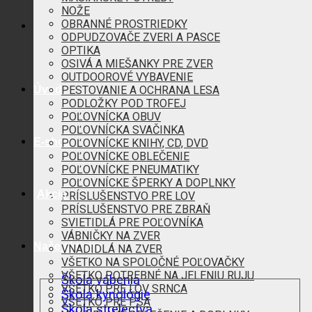
NOŽE
OBRANNÉ PROSTRIEDKY
ODPUDZOVAČE ZVERI A PASCE
OPTIKA
OSIVÁ A MIEŠANKY PRE ZVER
OUTDOOROVÉ VYBAVENIE
Úvod
PESTOVANIE A OCHRANA LESA
PODLOŽKY POD TROFEJ
POĽOVNÍCKA OBUV
POĽOVNÍCKA SVAČINKA
E-shop
POĽOVNÍCKE KNIHY, CD, DVD
POĽOVNÍCKE OBLEČENIE
POĽOVNÍCKE PNEUMATIKY
POĽOVNÍCKE ŠPERKY A DOPLNKY
Akcie
PRÍSLUŠENSTVO PRE LOV
PRÍSLUŠENSTVO PRE ZBRAŇ
SVIETIDLÁ PRE POĽOVNÍKA
VÁBNIČKY NA ZVER
Naše aktivity
VNADIDLÁ NA ZVER
VŠETKO NA SPOLOČNÉ POĽOVAČKY
VŠETKO POTREBNÉ NA JELENIU RUJU
Škola vábenia
VŠETKO PRE LOV SRNCA
Škola kynológie
VŠETKO PRE PSA
Škola strelectva