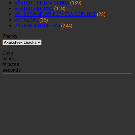
VŠETKO PRE LOV SRNCA
(139)
VŠETKO PRE PSA
(118)
VYHRIEVANÉ OBLEČENIE A DOPLNKY
(22)
VÝPREDAJ
(36)
ZBRANE A STRELIVO
(244)
Značky
Days
hours
minutes
seconds