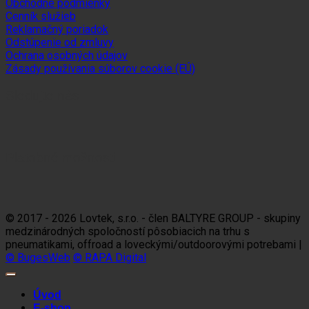
Obchodné podmienky
Cenník služieb
Reklamačný poriadok
Odstúpenie od zmluvy
Ochrana osobných údajov
Zásady používania súborov cookie (EÚ)
Sledujte nás
Platobné možnosti
Visa
MasterCard
Maestro
Dinners
Discov
Club
© 2017 - 2026 Lovtek, s.r.o. - člen BALTYRE GROUP - skupiny
medzinárodných spoločností pôsobiacich na trhu s
pneumatikami, offroad a loveckými/outdoorovými potrebami |
© BugesWeb
© RAPA Digital
Úvod
E-shop