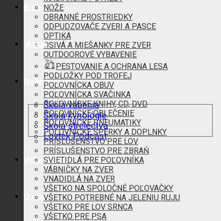
E-shop
NOŽE
OBRANNÉ PROSTRIEDKY
ODPUDZOVAČE ZVERI A PASCE
OPTIKA
Akcie
OSIVÁ A MIEŠANKY PRE ZVER
OUTDOOROVÉ VYBAVENIE
PESTOVANIE A OCHRANA LESA
PODLOŽKY POD TROFEJ
Naše aktivity
POĽOVNÍCKA OBUV
POĽOVNÍCKA SVAČINKA
POĽOVNÍCKE KNIHY, CD, DVD
Škola vábenia
POĽOVNÍCKE OBLEČENIE
Škola kynológie
POĽOVNÍCKE PNEUMATIKY
Škola strelectva
POĽOVNÍCKE ŠPERKY A DOPLNKY
Lovtek Podcast
PRÍSLUŠENSTVO PRE LOV
PRÍSLUŠENSTVO PRE ZBRAŇ
Veľkoobchod
SVIETIDLÁ PRE POĽOVNÍKA
VÁBNIČKY NA ZVER
VNADIDLÁ NA ZVER
VŠETKO NA SPOLOČNÉ POĽOVAČKY
O nás
VŠETKO POTREBNÉ NA JELENIU RUJU
VŠETKO PRE LOV SRNCA
VŠETKO PRE PSA