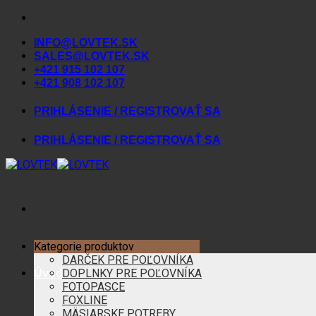
Skip
to
INFO@LOVTEK.SK
content
SALES@LOVTEK.SK
+421 915 102 107
+421 908 102 107
PRIHLÁSENIE / REGISTROVAŤ SA
PRIHLÁSENIE / REGISTROVAŤ SA
Kategorie produktov
DARČEK PRE POĽOVNÍKA
DOPLNKY PRE POĽOVNÍKA
Úvod
FOTOPASCE
FOXLINE
MÄSIARSKE POTREBY