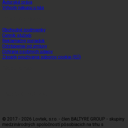
Autorské práva
Výhody nákupu u nás
Dôležité odkazy
Obchodné podmienky
Cenník služieb
Reklamačný poriadok
Odstúpenie od zmluvy
Ochrana osobných údajov
Zásady používania súborov cookie (EÚ)
Sledujte nás
Platobné možnosti
Visa
MasterCard
Maestro
Dinners
Discov
Club
© 2017 - 2026 Lovtek, s.r.o. - člen BALTYRE GROUP - skupiny
medzinárodných spoločností pôsobiacich na trhu s