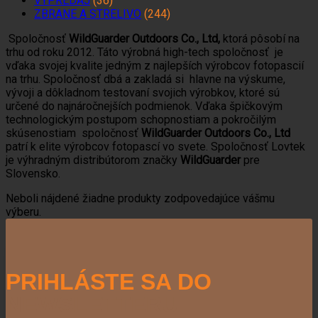
VÝPREDAJ
(36)
ZBRANE A STRELIVO
(244)
Spoločnosť
WildGuarder Outdoors Co., Ltd,
ktorá pôsobí na
trhu od roku 2012. Táto výrobná high-tech spoločnosť je
vďaka svojej kvalite jedným z najlepších výrobcov fotopascií
na trhu. Spoločnosť dbá a zakladá si hlavne na výskume,
vývoji a dôkladnom testovaní svojich výrobkov, ktoré sú
určené do najnáročnejších podmienok. Vďaka špičkovým
technologickým postupom schopnostiam a pokročilým
skúsenostiam spoločnosť
WildGuarder Outdoors Co., Ltd
patrí k elite výrobcov fotopascí vo svete. Spoločnosť Lovtek
je výhradným distribútorom značky
WildGuarder
pre
Slovensko.
Neboli nájdené žiadne produkty zodpovedajúce vášmu
výberu.
PRIHLÁSTE SA DO
NEWSLETTERU