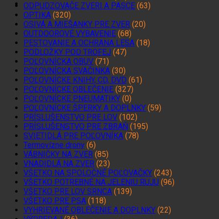
ODPUDZOVAČE ZVERI A PASCE
(63)
OPTIKA
(320)
OSIVÁ A MIEŠANKY PRE ZVER
(20)
OUTDOOROVÉ VYBAVENIE
(68)
PESTOVANIE A OCHRANA LESA
(18)
PODLOŽKY POD TROFEJ
(47)
POĽOVNÍCKA OBUV
(71)
POĽOVNÍCKA SVAČINKA
(30)
POĽOVNÍCKE KNIHY, CD, DVD
(61)
POĽOVNÍCKE OBLEČENIE
(327)
POĽOVNÍCKE PNEUMATIKY
(0)
POĽOVNÍCKE ŠPERKY A DOPLNKY
(59)
PRÍSLUŠENSTVO PRE LOV
(102)
PRÍSLUŠENSTVO PRE ZBRAŇ
(195)
SVIETIDLÁ PRE POĽOVNÍKA
(78)
Termovízne drony
(6)
VÁBNIČKY NA ZVER
(85)
VNADIDLÁ NA ZVER
(23)
VŠETKO NA SPOLOČNÉ POĽOVAČKY
(243)
VŠETKO POTREBNÉ NA JELENIU RUJU
(96)
VŠETKO PRE LOV SRNCA
(139)
VŠETKO PRE PSA
(118)
VYHRIEVANÉ OBLEČENIE A DOPLNKY
(22)