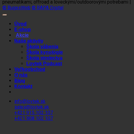
pneumatikami, offroad a loveckými/outdoorovými potrebami |
© BugesWeb
© RAPA Digital
Úvod
E-shop
Akcie
Naše aktivity
Škola vábenia
Škola kynológie
Škola strelectva
Lovtek Podcast
Veľkoobchod
O nás
Blog
Kontakt
info@lovtek.sk
sales@lovtek.sk
+421 915 102 107
+421 908 102 107