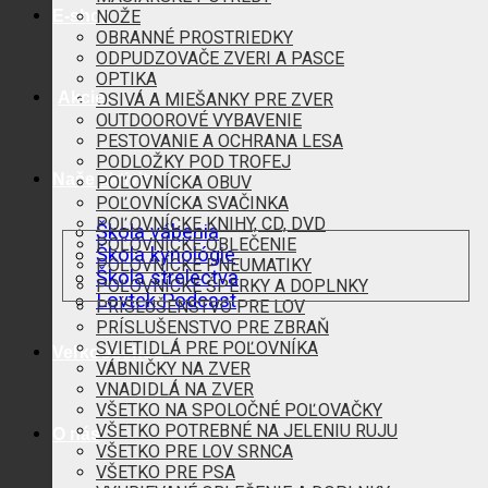
E-shop
NOŽE
OBRANNÉ PROSTRIEDKY
ODPUDZOVAČE ZVERI A PASCE
OPTIKA
Akcie
OSIVÁ A MIEŠANKY PRE ZVER
OUTDOOROVÉ VYBAVENIE
PESTOVANIE A OCHRANA LESA
PODLOŽKY POD TROFEJ
Naše aktivity
POĽOVNÍCKA OBUV
POĽOVNÍCKA SVAČINKA
POĽOVNÍCKE KNIHY, CD, DVD
Škola vábenia
POĽOVNÍCKE OBLEČENIE
Škola kynológie
POĽOVNÍCKE PNEUMATIKY
Škola strelectva
POĽOVNÍCKE ŠPERKY A DOPLNKY
Lovtek Podcast
PRÍSLUŠENSTVO PRE LOV
PRÍSLUŠENSTVO PRE ZBRAŇ
SVIETIDLÁ PRE POĽOVNÍKA
Veľkoobchod
VÁBNIČKY NA ZVER
VNADIDLÁ NA ZVER
VŠETKO NA SPOLOČNÉ POĽOVAČKY
VŠETKO POTREBNÉ NA JELENIU RUJU
O nás
VŠETKO PRE LOV SRNCA
VŠETKO PRE PSA