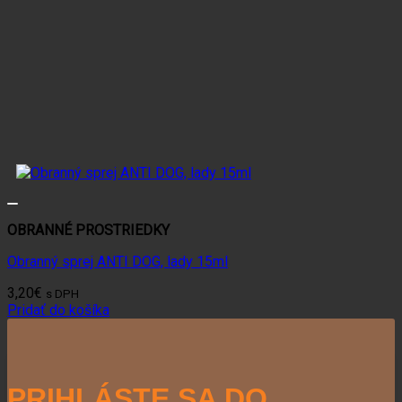
OBRANNÉ PROSTRIEDKY
Obranný sprej ANTI DOG, lady 15ml
3,20
€
s DPH
Pridať do košíka
PRIHLÁSTE SA DO