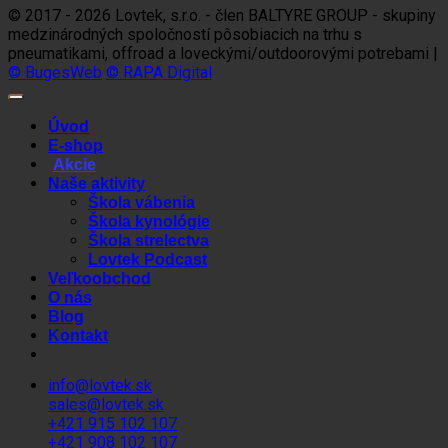
© 2017 - 2026 Lovtek, s.r.o. - člen BALTYRE GROUP - skupiny
medzinárodných spoločností pôsobiacich na trhu s
pneumatikami, offroad a loveckými/outdoorovými potrebami |
© BugesWeb
© RAPA Digital
Úvod
E-shop
Akcie
Naše aktivity
Škola vábenia
Škola kynológie
Škola strelectva
Lovtek Podcast
Veľkoobchod
O nás
Blog
Kontakt
info@lovtek.sk
sales@lovtek.sk
+421 915 102 107
+421 908 102 107