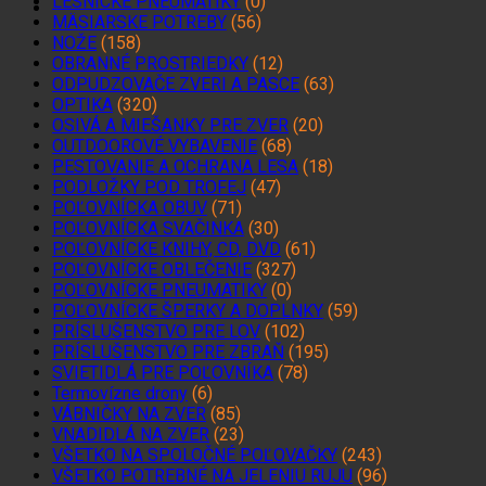
LESNÍCKE PNEUMATIKY
(0)
MÄSIARSKE POTREBY
(56)
NOŽE
(158)
OBRANNÉ PROSTRIEDKY
(12)
ODPUDZOVAČE ZVERI A PASCE
(63)
OPTIKA
(320)
OSIVÁ A MIEŠANKY PRE ZVER
(20)
OUTDOOROVÉ VYBAVENIE
(68)
PESTOVANIE A OCHRANA LESA
(18)
PODLOŽKY POD TROFEJ
(47)
POĽOVNÍCKA OBUV
(71)
POĽOVNÍCKA SVAČINKA
(30)
POĽOVNÍCKE KNIHY, CD, DVD
(61)
POĽOVNÍCKE OBLEČENIE
(327)
POĽOVNÍCKE PNEUMATIKY
(0)
POĽOVNÍCKE ŠPERKY A DOPLNKY
(59)
PRÍSLUŠENSTVO PRE LOV
(102)
PRÍSLUŠENSTVO PRE ZBRAŇ
(195)
SVIETIDLÁ PRE POĽOVNÍKA
(78)
Termovízne drony
(6)
VÁBNIČKY NA ZVER
(85)
VNADIDLÁ NA ZVER
(23)
VŠETKO NA SPOLOČNÉ POĽOVAČKY
(243)
VŠETKO POTREBNÉ NA JELENIU RUJU
(96)