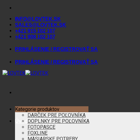
Skip
to
INFO@LOVTEK.SK
content
SALES@LOVTEK.SK
+421 915 102 107
+421 908 102 107
PRIHLÁSENIE / REGISTROVAŤ SA
PRIHLÁSENIE / REGISTROVAŤ SA
Kategorie produktov
DARČEK PRE POĽOVNÍKA
DOPLNKY PRE POĽOVNÍKA
Úvod
FOTOPASCE
FOXLINE
MÄSIARSKE POTREBY