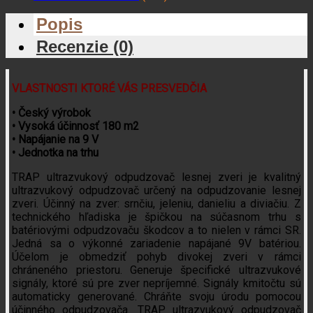
Popis
Recenzie (0)
VLASTNOSTI KTORÉ VÁS PRESVEDČIA
• Český výrobok
• Vysoká účinnosť 180 m2
• Napájanie na 9 V
• Jednotka na trhu
TRAP ultrazvukový odpudzovač lesnej zveri je kvalitný
ultrazvukový odpudzovač určený na odpudzovanie lesnej
zveri. Účinný na zver: srnčiu, jeleniu, danieliu a diviačiu. Z
technického hľadiska je špičkou na súčasnom trhu s
batériovými odpudzovaču škodcov a to nielen v rámci SR.
Jedná sa o výkonné zariadenie napájané 9V batériou.
Účelom je obmedziť pohyb divokej zveri v rámci
chráneného priestoru. Generuje špecifické ultrazvukové
signály, ktoré sú pre zver nepríjemné. Signály kmitočtu sú
automaticky generované. Chráňte svoju úrodu pomocou
účinného odpudzovača. TRAP ultrazvukový odpudzovač