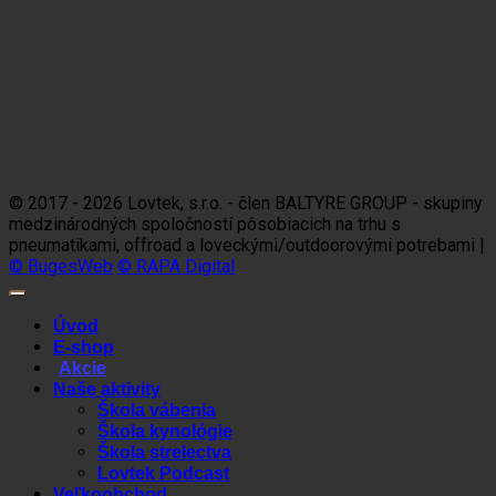
Sledujte nás
Platobné možnosti
Visa
MasterCard
Maestro
Dinners
Discov
Club
© 2017 - 2026 Lovtek, s.r.o. - člen BALTYRE GROUP - skupiny
medzinárodných spoločností pôsobiacich na trhu s
pneumatikami, offroad a loveckými/outdoorovými potrebami |
© BugesWeb
© RAPA Digital
Úvod
E-shop
Akcie
Naše aktivity
Škola vábenia
Škola kynológie
Škola strelectva
Lovtek Podcast
Veľkoobchod