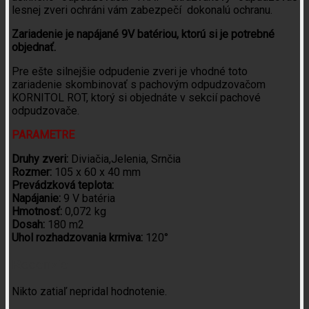
lesnej zveri ochráni vám zabezpečí dokonalú ochranu.
Zariadenie je napájané 9V batériou, ktorú si je potrebné
objednať.
Pre ešte silnejšie odpudenie zveri je vhodné toto
zariadenie skombinovať s pachovým odpudzovačom
KORNITOL ROT, ktorý si objednáte v sekcií pachové
odpudzovače.
PARAMETRE
Druhy zveri:
Diviačia,Jelenia, Srnčia
Rozmer:
105 x 60 x 40 mm
Prevádzková teplota:
Napájanie:
9 V batéria
Hmotnosť:
0,072 kg
Dosah:
180 m2
Uhol rozhadzovania krmiva:
120°
Recenzie
Nikto zatiaľ nepridal hodnotenie.