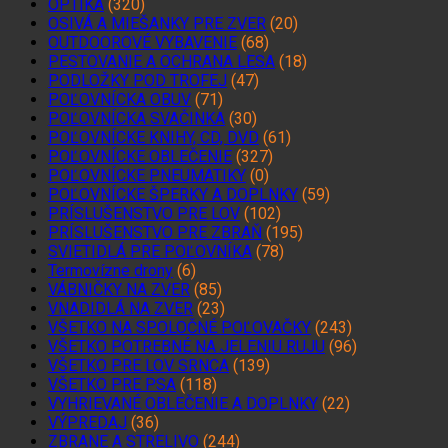
OPTIKA
(320)
OSIVÁ A MIEŠANKY PRE ZVER
(20)
OUTDOOROVÉ VYBAVENIE
(68)
PESTOVANIE A OCHRANA LESA
(18)
PODLOŽKY POD TROFEJ
(47)
POĽOVNÍCKA OBUV
(71)
POĽOVNÍCKA SVAČINKA
(30)
POĽOVNÍCKE KNIHY, CD, DVD
(61)
POĽOVNÍCKE OBLEČENIE
(327)
POĽOVNÍCKE PNEUMATIKY
(0)
POĽOVNÍCKE ŠPERKY A DOPLNKY
(59)
PRÍSLUŠENSTVO PRE LOV
(102)
PRÍSLUŠENSTVO PRE ZBRAŇ
(195)
SVIETIDLÁ PRE POĽOVNÍKA
(78)
Termovízne drony
(6)
VÁBNIČKY NA ZVER
(85)
VNADIDLÁ NA ZVER
(23)
VŠETKO NA SPOLOČNÉ POĽOVAČKY
(243)
VŠETKO POTREBNÉ NA JELENIU RUJU
(96)
VŠETKO PRE LOV SRNCA
(139)
VŠETKO PRE PSA
(118)
VYHRIEVANÉ OBLEČENIE A DOPLNKY
(22)
VÝPREDAJ
(36)
ZBRANE A STRELIVO
(244)