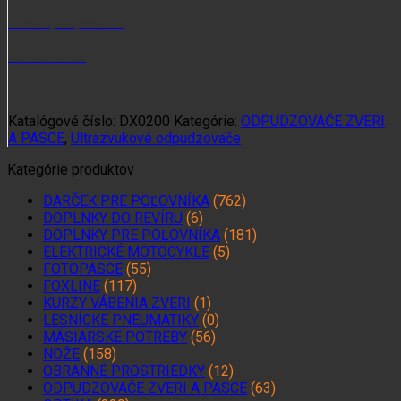
odpudzovač
lesnej
Potrebujete poradiť?
zveri
+421 915 102 107
Katalógové číslo:
DX0200
Kategórie:
ODPUDZOVAČE ZVERI
A PASCE
,
Ultrazvukové odpudzovače
Kategórie produktov
DARČEK PRE POĽOVNÍKA
(762)
DOPLNKY DO REVÍRU
(6)
DOPLNKY PRE POĽOVNÍKA
(181)
ELEKTRICKÉ MOTOCYKLE
(5)
FOTOPASCE
(55)
FOXLINE
(117)
KURZY VÁBENIA ZVERI
(1)
LESNÍCKE PNEUMATIKY
(0)
MÄSIARSKE POTREBY
(56)
NOŽE
(158)
OBRANNÉ PROSTRIEDKY
(12)
ODPUDZOVAČE ZVERI A PASCE
(63)