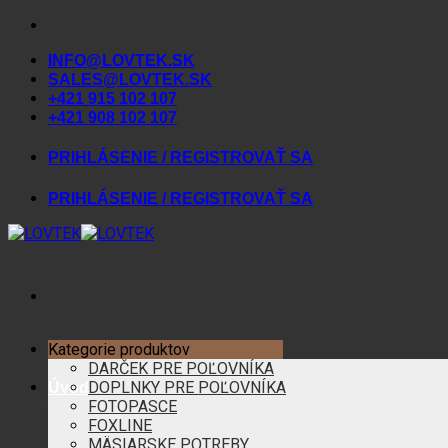
Skip
to
INFO@LOVTEK.SK
content
SALES@LOVTEK.SK
+421 915 102 107
+421 908 102 107
PRIHLÁSENIE / REGISTROVAŤ SA
PRIHLÁSENIE / REGISTROVAŤ SA
Kategorie produktov
DARČEK PRE POĽOVNÍKA
DOPLNKY PRE POĽOVNÍKA
Úvod
FOTOPASCE
FOXLINE
MÄSIARSKE POTREBY