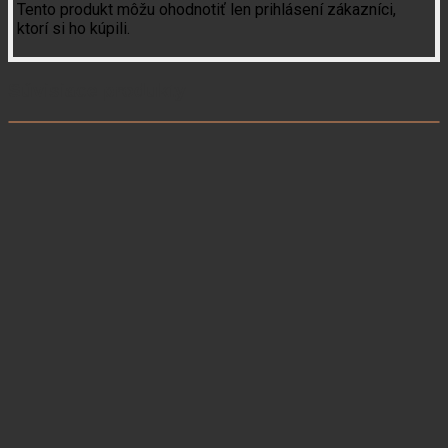
Tento produkt môžu ohodnotiť len prihlásení zákazníci,
ktorí si ho kúpili.
Súvisiace produkty