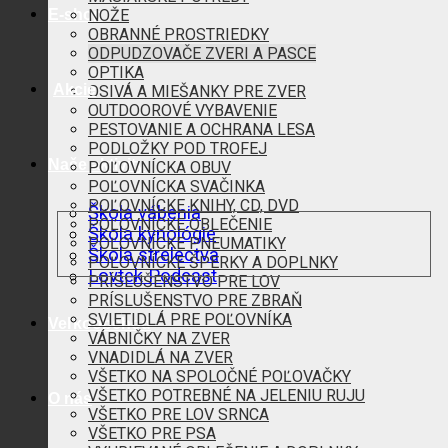
E-shop
NOŽE
OBRANNÉ PROSTRIEDKY
ODPUDZOVAČE ZVERI A PASCE
OPTIKA
Akcie
OSIVÁ A MIEŠANKY PRE ZVER
OUTDOOROVÉ VYBAVENIE
PESTOVANIE A OCHRANA LESA
PODLOŽKY POD TROFEJ
Naše aktivity
POĽOVNÍCKA OBUV
POĽOVNÍCKA SVAČINKA
POĽOVNÍCKE KNIHY, CD, DVD
Škola vábenia
POĽOVNÍCKE OBLEČENIE
Škola kynológie
POĽOVNÍCKE PNEUMATIKY
Škola strelectva
POĽOVNÍCKE ŠPERKY A DOPLNKY
Lovtek Podcast
PRÍSLUŠENSTVO PRE LOV
PRÍSLUŠENSTVO PRE ZBRAŇ
SVIETIDLÁ PRE POĽOVNÍKA
Veľkoobchod
VÁBNIČKY NA ZVER
VNADIDLÁ NA ZVER
VŠETKO NA SPOLOČNÉ POĽOVAČKY
VŠETKO POTREBNÉ NA JELENIU RUJU
O nás
VŠETKO PRE LOV SRNCA
VŠETKO PRE PSA