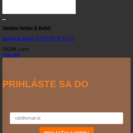
Strelivo Sellier & Bellot
Sellier & Bellot 7x57R SPCE 11,2g
34,00
€
s DPH
Viac info
PRIHLÁSTE SA DO
NEWSLETTERU
PRIHLÁSIŤ SA K ODBERU