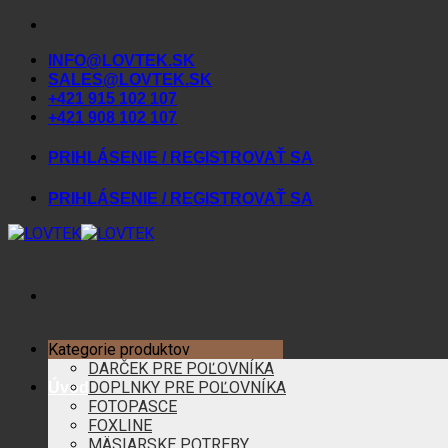
Skip
to
INFO@LOVTEK.SK
content
SALES@LOVTEK.SK
+421 915 102 107
+421 908 102 107
PRIHLÁSENIE / REGISTROVAŤ SA
PRIHLÁSENIE / REGISTROVAŤ SA
Kategorie produktov
DARČEK PRE POĽOVNÍKA
DOPLNKY PRE POĽOVNÍKA
Úvod
FOTOPASCE
FOXLINE
MÄSIARSKE POTREBY