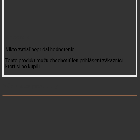
Recenzie
Nikto zatiaľ nepridal hodnotenie.
Tento produkt môžu ohodnotiť len prihlásení zákazníci,
ktorí si ho kúpili.
Súvisiace produkty