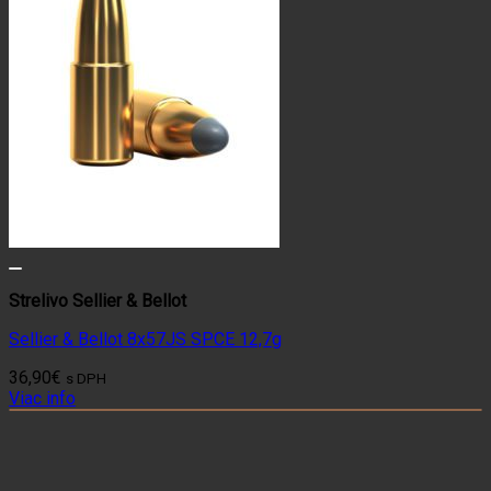
Strelivo Sellier & Bellot
Sellier & Bellot 8x57JS SPCE 12,7g
36,90
€
s DPH
Viac info