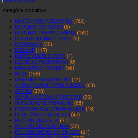
Kategórie produktov
DARČEK PRE POĽOVNÍKA
(762)
DOPLNKY DO REVÍRU
(6)
DOPLNKY PRE POĽOVNÍKA
(181)
ELEKTRICKÉ MOTOCYKLE
(5)
FOTOPASCE
(55)
FOXLINE
(117)
KURZY VÁBENIA ZVERI
(1)
LESNÍCKE PNEUMATIKY
(0)
MÄSIARSKE POTREBY
(56)
NOŽE
(158)
OBRANNÉ PROSTRIEDKY
(12)
ODPUDZOVAČE ZVERI A PASCE
(63)
OPTIKA
(320)
OSIVÁ A MIEŠANKY PRE ZVER
(20)
OUTDOOROVÉ VYBAVENIE
(68)
PESTOVANIE A OCHRANA LESA
(18)
PODLOŽKY POD TROFEJ
(47)
POĽOVNÍCKA OBUV
(71)
POĽOVNÍCKA SVAČINKA
(30)
POĽOVNÍCKE KNIHY, CD, DVD
(61)