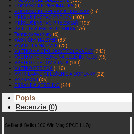
POĽOVNÍCKE OBLEČENIE
(327)
POĽOVNÍCKE PNEUMATIKY
(0)
POĽOVNÍCKE ŠPERKY A DOPLNKY
(59)
PRÍSLUŠENSTVO PRE LOV
(102)
PRÍSLUŠENSTVO PRE ZBRAŇ
(195)
SVIETIDLÁ PRE POĽOVNÍKA
(78)
Termovízne drony
(6)
VÁBNIČKY NA ZVER
(85)
VNADIDLÁ NA ZVER
(23)
VŠETKO NA SPOLOČNÉ POĽOVAČKY
(243)
VŠETKO POTREBNÉ NA JELENIU RUJU
(96)
VŠETKO PRE LOV SRNCA
(139)
VŠETKO PRE PSA
(118)
VYHRIEVANÉ OBLEČENIE A DOPLNKY
(22)
VÝPREDAJ
(36)
ZBRANE A STRELIVO
(244)
Popis
Recenzie (0)
Sellier & Bellot 300 Win.Mag SPCE 11,7g