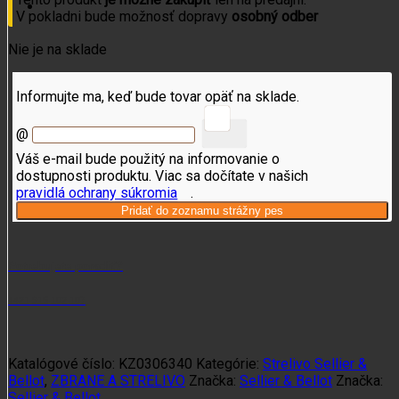
V pokladni bude možnosť dopravy
osobný odber
Nie je na sklade
Informujte ma, keď bude tovar opäť na sklade.
@
Váš e-mail bude použitý na informovanie o
dostupnosti produktu. Viac sa dočítate v našich
pravidlá ochrany súkromia
.
Potrebujete poradiť?
+421 915 102 107
Katalógové číslo:
KZ0306340
Kategórie:
Strelivo Sellier &
Bellot
,
ZBRANE A STRELIVO
Značka:
Sellier & Bellot
Značka:
Sellier & Bellot