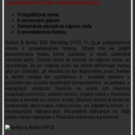
VLASTNOSTI KTORÉ VÁS PRESVEDČIA
Poloplášťová strela
S olovenným jadrom
Deformácia yávislá na odpore cieľa
S presekávacou hranou
Sellier & Bellot 300 Win.Mag SPCE 11,7g je poloplášťová
strela s presekávacou hranou. Strela má na plášti
presekávaciu hranu, ktorá súčasne z časti uzamyká
olovené jadro. Účinok strely je závislý na odpore cieľa, čo
spôsobuje, že pri slabšej zveri sa strela deformuje menej
ako pri silnejšej. Je vhodná na lov škárovanej zveri. Sellier
& Bellot vyrába len spoľahlivé a kvalitné strelivo s
použitím len vysoko kvalitných komponentov. Je jedným z
najväčších výrobcov munície na svete. Ich muníciu
používajú poľovníci, súťažní strelci, orgány činné v trestnom
konaní a armády po celom svete. Strelivo Sellier & Bellot je
továrensky laborované, nekorozívne, so zápalkou boxer v
mosadzných nábojniciach. Mosadzné nábojnice od S&B
patria medzi najlepšie z hľadiska odolnosti a pevnosti.