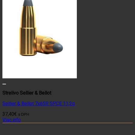
Strelivo Sellier & Bellot
Sellier & Bellot 7x65R SPCE 11,2g
37,40
€
s DPH
Viac info