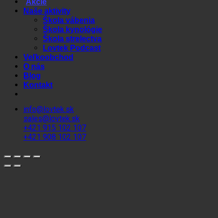
Akcie
Naše aktivity
Škola vábenia
Škola kynológie
Škola strelectva
Lovtek Podcast
Veľkoobchod
O nás
Blog
Kontakt
info@lovtek.sk
sales@lovtek.sk
+421 915 102 107
+421 908 102 107