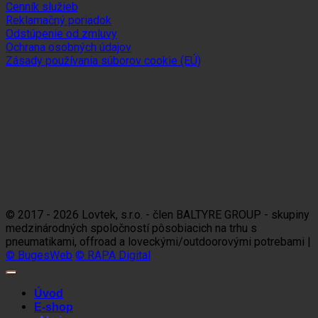
Cenník služieb
Reklamačný poriadok
Odstúpenie od zmluvy
Ochrana osobných údajov
Zásady používania súborov cookie (EÚ)
Sledujte nás
Platobné možnosti
Visa
MasterCard
Maestro
Dinners
Discov
Club
© 2017 - 2026 Lovtek, s.r.o. - člen BALTYRE GROUP - skupiny
medzinárodných spoločností pôsobiacich na trhu s
pneumatikami, offroad a loveckými/outdoorovými potrebami |
© BugesWeb
© RAPA Digital
Úvod
E-shop