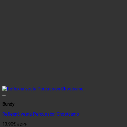
môžete
vybrať
na
stránke
produktu.
Bundy
Reflexná vesta Percussion Ghostcamo
13,90
€
s DPH