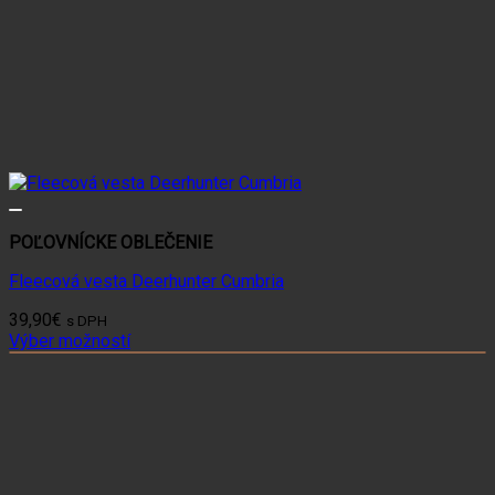
POĽOVNÍCKE OBLEČENIE
Fleecová vesta Deerhunter Cumbria
39,90
€
s DPH
Výber možností
Tento
produkt
má
viacero
variantov.
Možnosti
si