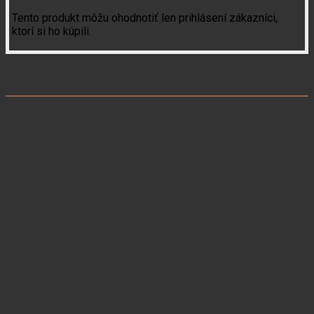
Tento produkt môžu ohodnotiť len prihlásení zákazníci,
ktorí si ho kúpili.
Súvisiace produkty