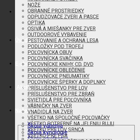
NOŽE
OBRANNÉ PROSTRIEDKY
ODPUDZOVAČE ZVERI A PASCE
OPTIKA
OSIVÁ A MIEŠANKY PRE ZVER
OUTDOOROVÉ VYBAVENIE
Úvod
PESTOVANIE A OCHRANA LESA
PODLOŽKY POD TROFEJ
POĽOVNÍCKA OBUV
POĽOVNÍCKA SVAČINKA
E-shop
POĽOVNÍCKE KNIHY, CD, DVD
POĽOVNÍCKE OBLEČENIE
POĽOVNÍCKE PNEUMATIKY
POĽOVNÍCKE ŠPERKY A DOPLNKY
Akcie
PRÍSLUŠENSTVO PRE LOV
PRÍSLUŠENSTVO PRE ZBRAŇ
SVIETIDLÁ PRE POĽOVNÍKA
VÁBNIČKY NA ZVER
Naše aktivity
VNADIDLÁ NA ZVER
VŠETKO NA SPOLOČNÉ POĽOVAČKY
VŠETKO POTREBNÉ NA JELENIU RUJU
Škola vábenia
VŠETKO PRE LOV SRNCA
Škola kynológie
VŠETKO PRE PSA
Škola strelectva