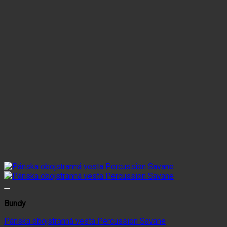
si
môžete
vybrať
na
stránke
produktu.
Bundy
Pánska obojstranná vesta Percussion Savane