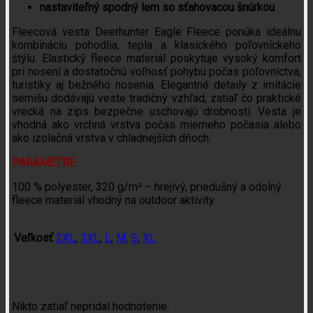
nastaviteľný spodný lem so sťahovacou šnúrkou
Fleecová vesta Deerhunter Eagle Fleece ponúka ideálnu
kombináciu pohodlia, tepla a klasického poľovníckeho
štýlu. Elastický fleece materiál poskytuje vysoký komfort
pri nosení a dostatočnú voľnosť pohybu počas poľovníctva,
turistiky aj bežného nosenia. Elegantné detaily z imitácie
semišu dodávajú veste tradičný vzhľad, zatiaľ čo praktické
vrecká na zips bezpečne uschovajú drobnosti. Vesta je
vhodná ako vrchná vrstva počas mierneho počasia alebo
ako izolačná vrstva v chladnejších dňoch.
PARAMETRE
100 % polyester, 320 g/m² – hrejivý, priedušný a odolný
fleece materiál vhodný na outdoor aktivity
Veľkosť
2XL
,
3XL
,
L
,
M
,
S
,
XL
Recenzie
Nikto zatiaľ nepridal hodnotenie.