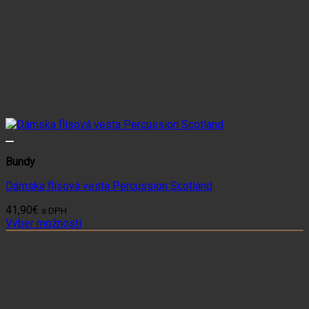
Bundy
Dámska flísová vesta Percussion Scotland
41,90
€
s DPH
Výber možností
Tento
produkt
má
viacero
variantov.
Možnosti