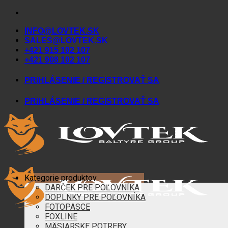
Skip
to
INFO@LOVTEK.SK
content
SALES@LOVTEK.SK
+421 915 102 107
+421 908 102 107
PRIHLÁSENIE / REGISTROVAŤ SA
PRIHLÁSENIE / REGISTROVAŤ SA
Kategorie produktov
DARČEK PRE POĽOVNÍKA
DOPLNKY PRE POĽOVNÍKA
FOTOPASCE
FOXLINE
MÄSIARSKE POTREBY