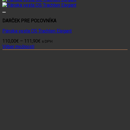
DARČEK PRE POĽOVNÍKA
Pánska vesta OS Trachten Elegant
Price
110,00
€
–
111,90
€
s DPH
range:
Výber možností
Tento
110,00€
produkt
through
má
111,90€
viacero
variantov.
Možnosti
si
môžete
vybrať
na
stránke
produktu.