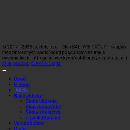
Platobné možnosti
Visa
MasterCard
Maestro
Dinners
Discov
Club
© 2017 - 2026 Lovtek, s.r.o. - člen BALTYRE GROUP - skupiny
medzinárodných spoločností pôsobiacich na trhu s
pneumatikami, offroad a loveckými/outdoorovými potrebami |
© BugesWeb
© RAPA Digital
Úvod
E-shop
Akcie
Naše aktivity
Škola vábenia
Škola kynológie
Škola strelectva
Lovtek Podcast
Veľkoobchod
O nás