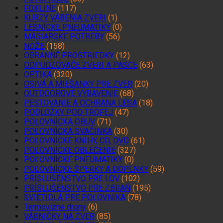
FOXLINE
(117)
KURZY VÁBENIA ZVERI
(1)
LESNÍCKE PNEUMATIKY
(0)
MÄSIARSKE POTREBY
(56)
NOŽE
(158)
OBRANNÉ PROSTRIEDKY
(12)
ODPUDZOVAČE ZVERI A PASCE
(63)
OPTIKA
(320)
OSIVÁ A MIEŠANKY PRE ZVER
(20)
OUTDOOROVÉ VYBAVENIE
(68)
PESTOVANIE A OCHRANA LESA
(18)
PODLOŽKY POD TROFEJ
(47)
POĽOVNÍCKA OBUV
(71)
POĽOVNÍCKA SVAČINKA
(30)
POĽOVNÍCKE KNIHY, CD, DVD
(61)
POĽOVNÍCKE OBLEČENIE
(327)
POĽOVNÍCKE PNEUMATIKY
(0)
POĽOVNÍCKE ŠPERKY A DOPLNKY
(59)
PRÍSLUŠENSTVO PRE LOV
(102)
PRÍSLUŠENSTVO PRE ZBRAŇ
(195)
SVIETIDLÁ PRE POĽOVNÍKA
(78)
Termovízne drony
(6)
VÁBNIČKY NA ZVER
(85)