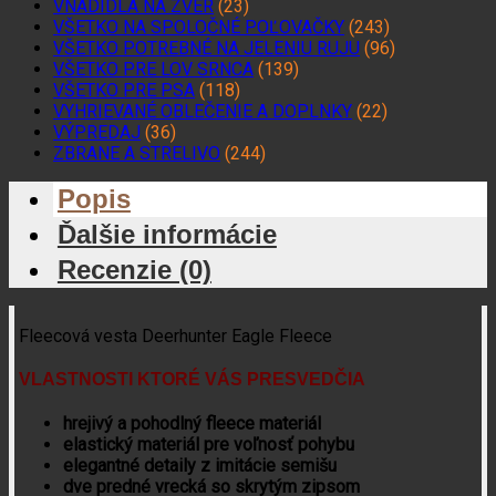
VNADIDLÁ NA ZVER
(23)
VŠETKO NA SPOLOČNÉ POĽOVAČKY
(243)
VŠETKO POTREBNÉ NA JELENIU RUJU
(96)
VŠETKO PRE LOV SRNCA
(139)
VŠETKO PRE PSA
(118)
VYHRIEVANÉ OBLEČENIE A DOPLNKY
(22)
VÝPREDAJ
(36)
ZBRANE A STRELIVO
(244)
Popis
Ďalšie informácie
Recenzie (0)
Fleecová vesta Deerhunter Eagle Fleece
VLASTNOSTI KTORÉ VÁS PRESVEDČIA
hrejivý a pohodlný fleece materiál
elastický materiál pre voľnosť pohybu
elegantné detaily z imitácie semišu
dve predné vrecká so skrytým zipsom