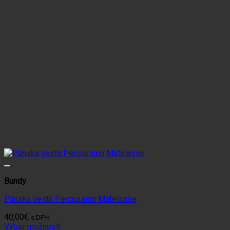
vybrať
na
stránke
produktu.
Bundy
Pánska vesta Percussion Matelasse
40,00
€
s DPH
Výber možností