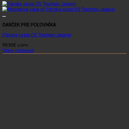
DARČEK PRE POĽOVNÍKA
Pánska vesta OS Trachten Jagerin
99,90
€
s DPH
Výber možností
Tento
produkt
má
viacero
variantov.
Možnosti
si
môžete
vybrať
na
stránke
produktu.