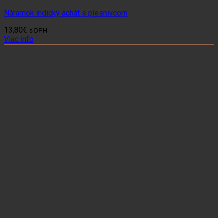
Náramok indický achát s plesnivcom
13,80
€
s DPH
Viac info