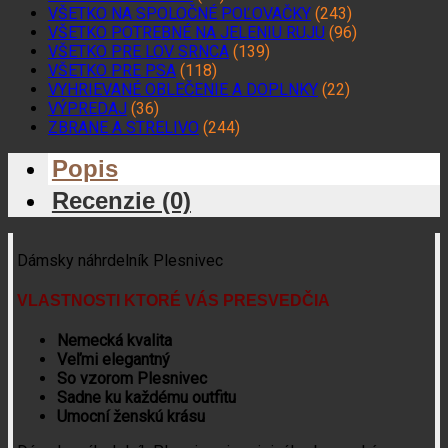
VŠETKO NA SPOLOČNÉ POĽOVAČKY
(243)
VŠETKO POTREBNÉ NA JELENIU RUJU
(96)
VŠETKO PRE LOV SRNCA
(139)
VŠETKO PRE PSA
(118)
VYHRIEVANÉ OBLEČENIE A DOPLNKY
(22)
VÝPREDAJ
(36)
ZBRANE A STRELIVO
(244)
Popis
Recenzie (0)
Dámsky náhrdelník Plesnivec
VLASTNOSTI KTORÉ VÁS PRESVEDČIA
Nemecká kvalita
Veľmi elegantný
So vzorom Plesnivec
Sadne ku každému outfitu
Umocní ženskú krásu