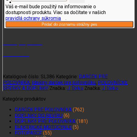
Váš e-mail bude použitý na informovanie o
dostupnosti produktu. Viac sa dočítate v našich
pravidlá ochrany súkromia
.
Potrebujete poradiť?
+421 915 102 107
Katalógové číslo:
SL386
Kategórie:
DARČEK PRE
POĽOVNÍKA
,
Ideálny darček pre poľovníčku
,
POĽOVNÍCKE
ŠPERKY A DOPLNKY
Značka:
J. Dirks
Značka:
J. Dirks
Kategórie produktov
DARČEK PRE POĽOVNÍKA
(762)
DOPLNKY DO REVÍRU
(6)
DOPLNKY PRE POĽOVNÍKA
(181)
ELEKTRICKÉ MOTOCYKLE
(5)
FOTOPASCE
(55)