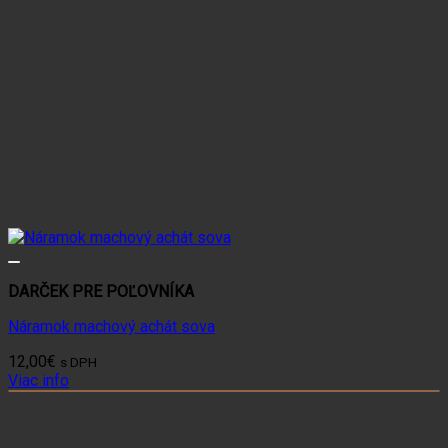
DARČEK PRE POĽOVNÍKA
Náramok machový achát sova
12,00
€
s DPH
Viac info