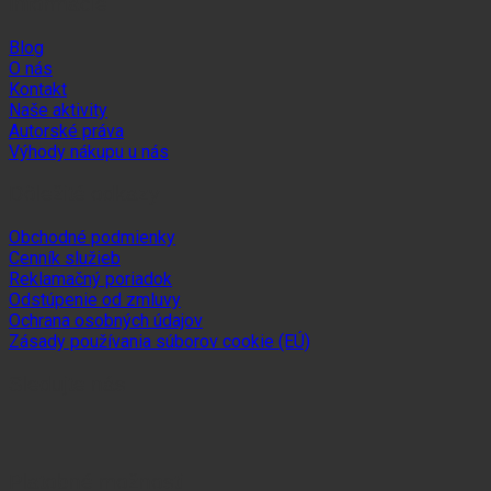
Informácie
Blog
O nás
Kontakt
Naše aktivity
Autorské práva
Výhody nákupu u nás
Dôležité odkazy
Obchodné podmienky
Cenník služieb
Reklamačný poriadok
Odstúpenie od zmluvy
Ochrana osobných údajov
Zásady používania súborov cookie (EÚ)
Sledujte nás
Platobné možnosti