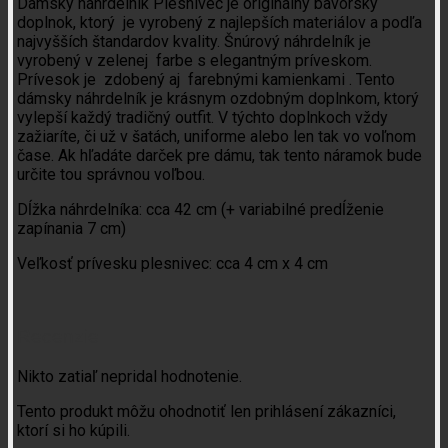
Dámsky náhrdelník Plesnivec je originálny bavorský
doplnok, ktorý je vyrobený z najlepších materiálov a podľa
najvyšších štandardov kvality. Šnúrový náhrdelník je
vyrobený v zelenej farbe s elegantným príveskom.
Prívesok je zdobený aj farebnými kamienkami . Tento
dámsky náhrdelník je krásnym ozdobným doplnkom, ktorý
vylepší každý tradičný outfit. V týchto doplnkoch vždy
zažiaríte, či už v šatách, uniforme alebo len tak vo voľnom
čase. Ak hľadáte darček pre dámu, tak tento náramok bude
určite tou správnou voľbou.
Dĺžka náhrdelníka: cca 42 cm (+ variabilné predĺženie
zapínania 7 cm)
Veľkosť prívesku plesnivec: cca 4 cm x 4 cm
Recenzie
Nikto zatiaľ nepridal hodnotenie.
Tento produkt môžu ohodnotiť len prihlásení zákazníci,
ktorí si ho kúpili.