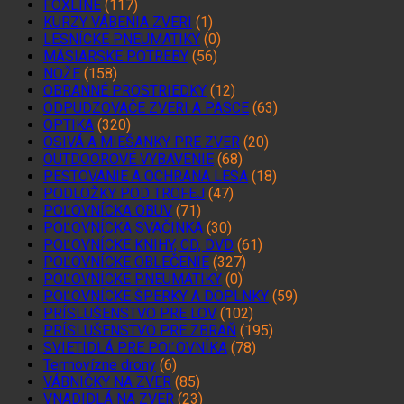
FOXLINE
(117)
KURZY VÁBENIA ZVERI
(1)
LESNÍCKE PNEUMATIKY
(0)
MÄSIARSKE POTREBY
(56)
NOŽE
(158)
OBRANNÉ PROSTRIEDKY
(12)
ODPUDZOVAČE ZVERI A PASCE
(63)
OPTIKA
(320)
OSIVÁ A MIEŠANKY PRE ZVER
(20)
OUTDOOROVÉ VYBAVENIE
(68)
PESTOVANIE A OCHRANA LESA
(18)
PODLOŽKY POD TROFEJ
(47)
POĽOVNÍCKA OBUV
(71)
POĽOVNÍCKA SVAČINKA
(30)
POĽOVNÍCKE KNIHY, CD, DVD
(61)
POĽOVNÍCKE OBLEČENIE
(327)
POĽOVNÍCKE PNEUMATIKY
(0)
POĽOVNÍCKE ŠPERKY A DOPLNKY
(59)
PRÍSLUŠENSTVO PRE LOV
(102)
PRÍSLUŠENSTVO PRE ZBRAŇ
(195)
SVIETIDLÁ PRE POĽOVNÍKA
(78)
Termovízne drony
(6)
VÁBNIČKY NA ZVER
(85)
VNADIDLÁ NA ZVER
(23)