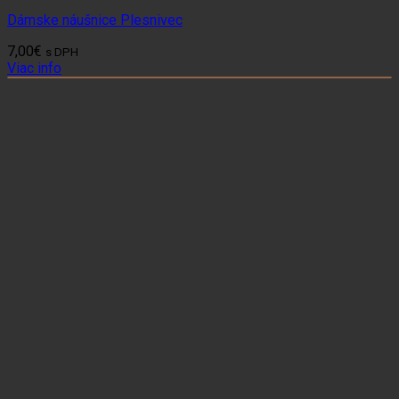
Dámske náušnice Plesnivec
7,00
€
s DPH
Viac info