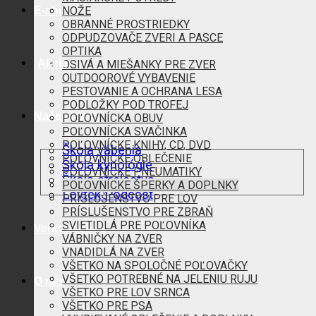
E-shop
NOŽE
OBRANNÉ PROSTRIEDKY
ODPUDZOVAČE ZVERI A PASCE
OPTIKA
Akcie
OSIVÁ A MIEŠANKY PRE ZVER
OUTDOOROVÉ VYBAVENIE
PESTOVANIE A OCHRANA LESA
PODLOŽKY POD TROFEJ
Naše aktivity
POĽOVNÍCKA OBUV
POĽOVNÍCKA SVAČINKA
POĽOVNÍCKE KNIHY, CD, DVD
Škola vábenia
POĽOVNÍCKE OBLEČENIE
Škola kynológie
POĽOVNÍCKE PNEUMATIKY
Škola strelectva
POĽOVNÍCKE ŠPERKY A DOPLNKY
Lovtek Podcast
PRÍSLUŠENSTVO PRE LOV
PRÍSLUŠENSTVO PRE ZBRAŇ
SVIETIDLÁ PRE POĽOVNÍKA
Veľkoobchod
VÁBNIČKY NA ZVER
VNADIDLÁ NA ZVER
VŠETKO NA SPOLOČNÉ POĽOVAČKY
VŠETKO POTREBNÉ NA JELENIU RUJU
O nás
VŠETKO PRE LOV SRNCA
VŠETKO PRE PSA