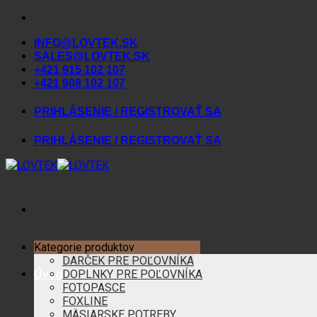
Skip
to
INFO@LOVTEK.SK
content
SALES@LOVTEK.SK
+421 915 102 107
+421 908 102 107
PRIHLÁSENIE / REGISTROVAŤ SA
PRIHLÁSENIE / REGISTROVAŤ SA
Kategorie produktov
DARČEK PRE POĽOVNÍKA
DOPLNKY PRE POĽOVNÍKA
Úvod
FOTOPASCE
FOXLINE
MÄSIARSKE POTREBY