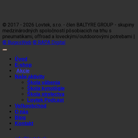
Visa
MasterCard
Maestro
Dinners
Discov
Club
© 2017 - 2026 Lovtek, s.r.o. - člen BALTYRE GROUP - skupiny
medzinárodných spoločností pôsobiacich na trhu s
pneumatikami, offroad a loveckými/outdoorovými potrebami |
© BugesWeb
© RAPA Digital
Úvod
E-shop
Akcie
Naše aktivity
Škola vábenia
Škola kynológie
Škola strelectva
Lovtek Podcast
Veľkoobchod
O nás
Blog
Kontakt