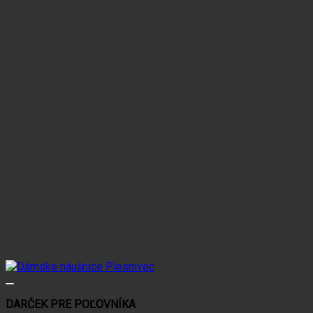
DARČEK PRE POĽOVNÍKA