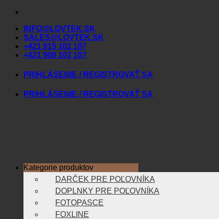
Skip
to
INFO@LOVTEK.SK
content
SALES@LOVTEK.SK
+421 915 102 107
+421 908 102 107
PRIHLÁSENIE / REGISTROVAŤ SA
PRIHLÁSENIE / REGISTROVAŤ SA
Kategorie produktov
DARČEK PRE POĽOVNÍKA
DOPLNKY PRE POĽOVNÍKA
FOTOPASCE
FOXLINE