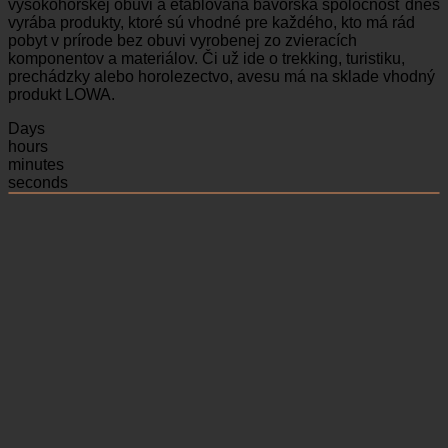
vysokohorskej obuvi a etablovaná bavorská spoločnosť dnes
vyrába produkty, ktoré sú vhodné pre každého, kto má rád
pobyt v prírode bez obuvi vyrobenej zo zvieracích
komponentov a materiálov. Či už ide o trekking, turistiku,
prechádzky alebo horolezectvo, avesu má na sklade vhodný
produkt LOWA.
Days
hours
minutes
seconds