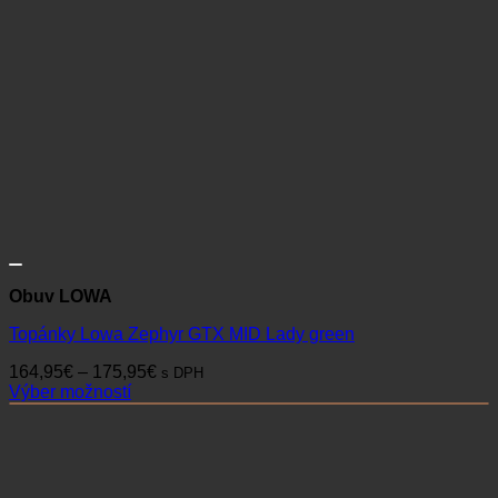
Obuv LOWA
Topánky Lowa Zephyr GTX MID Lady green
Price
164,95
€
–
175,95
€
s DPH
range:
Výber možností
Tento
164,95€
produkt
through
má
175,95€
viacero
variantov.