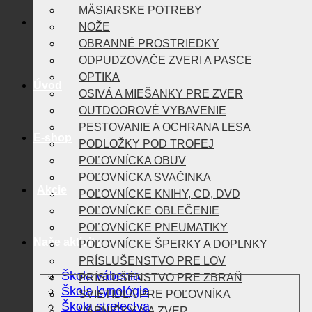
MÄSIARSKE POTREBY
NOŽE
OBRANNÉ PROSTRIEDKY
ODPUDZOVAČE ZVERI A PASCE
OPTIKA
Úvod
OSIVÁ A MIEŠANKY PRE ZVER
OUTDOOROVÉ VYBAVENIE
PESTOVANIE A OCHRANA LESA
E-shop
PODLOŽKY POD TROFEJ
POĽOVNÍCKA OBUV
POĽOVNÍCKA SVAČINKA
Akcie
POĽOVNÍCKE KNIHY, CD, DVD
POĽOVNÍCKE OBLEČENIE
POĽOVNÍCKE PNEUMATIKY
Naše aktivity
POĽOVNÍCKE ŠPERKY A DOPLNKY
PRÍSLUŠENSTVO PRE LOV
Škola vábenia
PRÍSLUŠENSTVO PRE ZBRAŇ
Škola kynológie
SVIETIDLÁ PRE POĽOVNÍKA
Škola strelectva
VÁBNIČKY NA ZVER