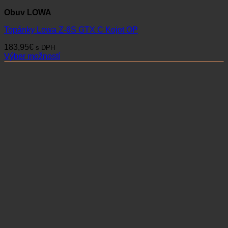
Obuv LOWA
Topánky Lowa Z-6S GTX C Kojot OP
183,95
€
s DPH
Výber možností
Tento
produkt
má
viacero
variantov.
Možnosti
si
môžete
vybrať
na
stránke
produktu.