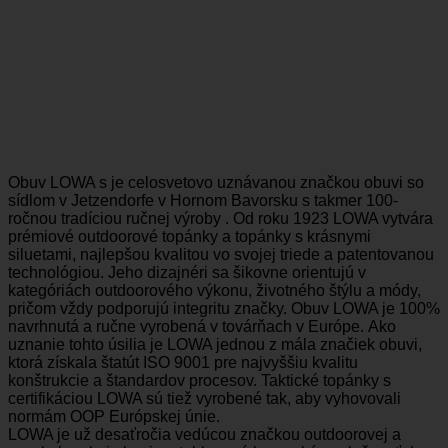
Obuv LOWA s je celosvetovo uznávanou značkou obuvi so
sídlom v Jetzendorfe v Hornom Bavorsku s takmer 100-
ročnou tradíciou ručnej výroby . Od roku 1923 LOWA vytvára
prémiové outdoorové topánky a topánky s krásnymi
siluetami, najlepšou kvalitou vo svojej triede a patentovanou
technológiou. Jeho dizajnéri sa šikovne orientujú v
kategóriách outdoorového výkonu, životného štýlu a módy,
pričom vždy podporujú integritu značky. Obuv LOWA je 100%
navrhnutá a ručne vyrobená v továrňach v Európe. Ako
uznanie tohto úsilia je LOWA jednou z mála značiek obuvi,
ktorá získala štatút ISO 9001 pre najvyššiu kvalitu
konštrukcie a štandardov procesov. Taktické topánky s
certifikáciou LOWA sú tiež vyrobené tak, aby vyhovovali
normám OOP Európskej únie.
LOWA je už desaťročia vedúcou značkou outdoorovej a