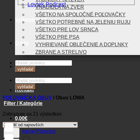
Lovtek Podcast
VNADIDLÁ NA ZVER
VŠETKO NA SPOLOČNÉ POĽOVAČKY
Veľkoobchod
VŠETKO POTREBNÉ NA JELENIU RUJU
VŠETKO PRE LOV SRNCA
VŠETKO PRE PSA
O nás
VYHRIEVANÉ OBLEČENIE A DOPLNKY
ZBRANE A STRELIVO
Products
Blog
search
vyhľadať
Products
search
vyhľadať
Kontakt
POĽOVNÍCKA OBUV
/
Obuv LOWA
Filter / Kategórie
Zoradené
Zobrazuje sa 21 výsledkov
0,00
€
podľa
najnovších
Akcie/Výpredaj
Košík