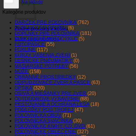
Na sklade
Kategórie produktov
DARČEK PRE POĽOVNÍKA
(762)
DOPLNKY DO REVÍRU
(6)
Žiadne produkty v košíku.
DOPLNKY PRE POĽOVNÍKA
(181)
ELEKTRICKÉ MOTOCYKLE
(5)
Vrátiť sa do obchodu
FOTOPASCE
(55)
FOXLINE
(117)
KURZY VÁBENIA ZVERI
(1)
LESNÍCKE PNEUMATIKY
(0)
MÄSIARSKE POTREBY
(56)
NOŽE
(158)
OBRANNÉ PROSTRIEDKY
(12)
ODPUDZOVAČE ZVERI A PASCE
(63)
OPTIKA
(320)
OSIVÁ A MIEŠANKY PRE ZVER
(20)
OUTDOOROVÉ VYBAVENIE
(68)
PESTOVANIE A OCHRANA LESA
(18)
PODLOŽKY POD TROFEJ
(47)
POĽOVNÍCKA OBUV
(71)
POĽOVNÍCKA SVAČINKA
(30)
POĽOVNÍCKE KNIHY, CD, DVD
(61)
POĽOVNÍCKE OBLEČENIE
(327)