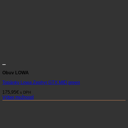
Obuv LOWA
Topánky Lowa Zephyr GTX MID green
175,95
€
s DPH
Výber možností
Tento
produkt
má
viacero
variantov.
Možnosti