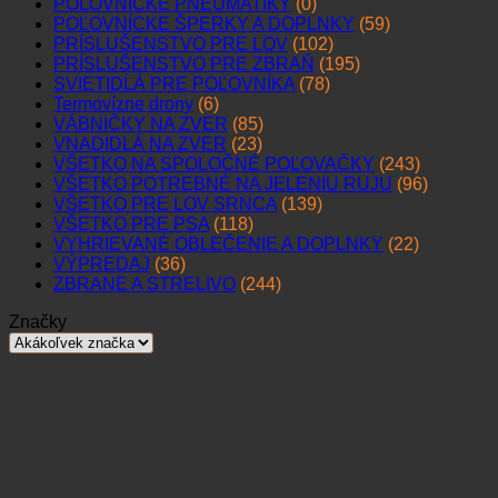
POĽOVNÍCKE PNEUMATIKY
(0)
POĽOVNÍCKE ŠPERKY A DOPLNKY
(59)
PRÍSLUŠENSTVO PRE LOV
(102)
PRÍSLUŠENSTVO PRE ZBRAŇ
(195)
SVIETIDLÁ PRE POĽOVNÍKA
(78)
Termovízne drony
(6)
VÁBNIČKY NA ZVER
(85)
VNADIDLÁ NA ZVER
(23)
VŠETKO NA SPOLOČNÉ POĽOVAČKY
(243)
VŠETKO POTREBNÉ NA JELENIU RUJU
(96)
VŠETKO PRE LOV SRNCA
(139)
VŠETKO PRE PSA
(118)
VYHRIEVANÉ OBLEČENIE A DOPLNKY
(22)
VÝPREDAJ
(36)
ZBRANE A STRELIVO
(244)
Značky