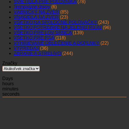
SVIETIDLÁ PRE POĽOVNÍKA
(78)
Termovízne drony
(6)
VÁBNIČKY NA ZVER
(85)
VNADIDLÁ NA ZVER
(23)
VŠETKO NA SPOLOČNÉ POĽOVAČKY
(243)
VŠETKO POTREBNÉ NA JELENIU RUJU
(96)
VŠETKO PRE LOV SRNCA
(139)
VŠETKO PRE PSA
(118)
VYHRIEVANÉ OBLEČENIE A DOPLNKY
(22)
VÝPREDAJ
(36)
ZBRANE A STRELIVO
(244)
Značky
Days
hours
minutes
seconds