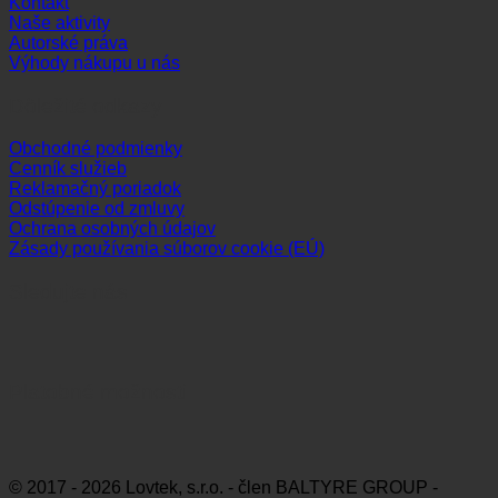
Kontakt
Naše aktivity
Autorské práva
Výhody nákupu u nás
Dôležité odkazy
Obchodné podmienky
Cenník služieb
Reklamačný poriadok
Odstúpenie od zmluvy
Ochrana osobných údajov
Zásady používania súborov cookie (EÚ)
Sledujte nás
Platobné možnosti
Visa
MasterCard
Maestro
Dinners
Discov
Club
© 2017 - 2026 Lovtek, s.r.o. - člen BALTYRE GROUP -