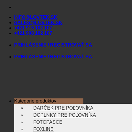
Skip
to
INFO@LOVTEK.SK
content
SALES@LOVTEK.SK
+421 915 102 107
+421 908 102 107
PRIHLÁSENIE / REGISTROVAŤ SA
PRIHLÁSENIE / REGISTROVAŤ SA
Kategorie produktov
DARČEK PRE POĽOVNÍKA
DOPLNKY PRE POĽOVNÍKA
FOTOPASCE
FOXLINE