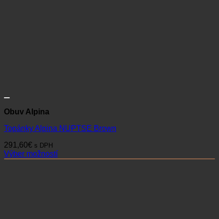
Obuv Alpina
Topánky Alpina NUPTSE Brown
291,60
€
s DPH
Výber možností
Tento
produkt
má
viacero
variantov.
Možnosti
si