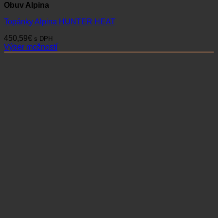
Obuv Alpina
Topánky Alpina HUNTER HEAT
450,59
€
s DPH
Výber možností
Tento
produkt
má
viacero
variantov.
Možnosti
si
môžete
vybrať
na
stránke
produktu.