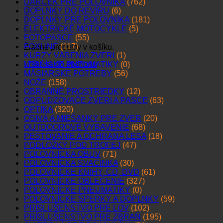
DARČEK PRE POĽOVNÍKA
(762)
DOPLNKY DO REVÍRU
(6)
DOPLNKY PRE POĽOVNÍKA
(181)
ELEKTRICKÉ MOTOCYKLE
(5)
FOTOPASCE
(55)
FOXLINE
(117)
Žiadne produkty v košíku.
KURZY VÁBENIA ZVERI
(1)
Vrátiť sa do obchodu
LESNÍCKE PNEUMATIKY
(0)
MÄSIARSKE POTREBY
(56)
NOŽE
(158)
OBRANNÉ PROSTRIEDKY
(12)
ODPUDZOVAČE ZVERI A PASCE
(63)
OPTIKA
(320)
OSIVÁ A MIEŠANKY PRE ZVER
(20)
OUTDOOROVÉ VYBAVENIE
(68)
PESTOVANIE A OCHRANA LESA
(18)
PODLOŽKY POD TROFEJ
(47)
POĽOVNÍCKA OBUV
(71)
POĽOVNÍCKA SVAČINKA
(30)
POĽOVNÍCKE KNIHY, CD, DVD
(61)
POĽOVNÍCKE OBLEČENIE
(327)
POĽOVNÍCKE PNEUMATIKY
(0)
POĽOVNÍCKE ŠPERKY A DOPLNKY
(59)
PRÍSLUŠENSTVO PRE LOV
(102)
PRÍSLUŠENSTVO PRE ZBRAŇ
(195)