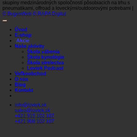
skupiny medzinárodných spoločností pôsobiacich na trhu s
pneumatikami, offroad a loveckými/outdoorovými potrebami |
© BugesWeb
© RAPA Digital
Úvod
E-shop
Akcie
Naše aktivity
Škola vábenia
Škola kynológie
Škola strelectva
Lovtek Podcast
Veľkoobchod
O nás
Blog
Kontakt
info@lovtek.sk
sales@lovtek.sk
+421 915 102 107
+421 908 102 107