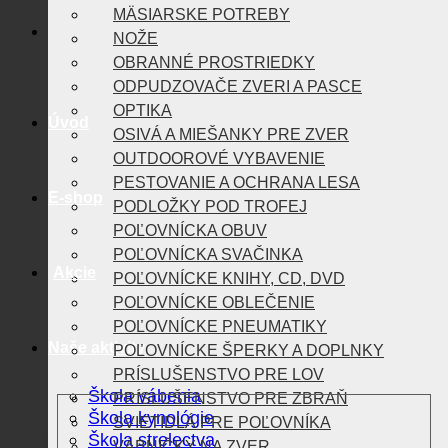
MÄSIARSKE POTREBY
NOŽE
OBRANNÉ PROSTRIEDKY
ODPUDZOVAČE ZVERI A PASCE
OPTIKA
Úvod
OSIVÁ A MIEŠANKY PRE ZVER
OUTDOOROVÉ VYBAVENIE
PESTOVANIE A OCHRANA LESA
E-shop
PODLOŽKY POD TROFEJ
POĽOVNÍCKA OBUV
POĽOVNÍCKA SVAČINKA
Akcie
POĽOVNÍCKE KNIHY, CD, DVD
POĽOVNÍCKE OBLEČENIE
POĽOVNÍCKE PNEUMATIKY
Naše aktivity
POĽOVNÍCKE ŠPERKY A DOPLNKY
PRÍSLUŠENSTVO PRE LOV
Škola vábenia
PRÍSLUŠENSTVO PRE ZBRAŇ
Škola kynológie
SVIETIDLÁ PRE POĽOVNÍKA
Škola strelectva
VÁBNIČKY NA ZVER