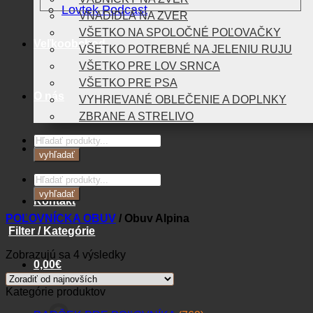
Lovtek Podcast
VNADIDLÁ NA ZVER
VŠETKO NA SPOLOČNÉ POĽOVAČKY
Veľkoobchod
VŠETKO POTREBNÉ NA JELENIU RUJU
VŠETKO PRE LOV SRNCA
VŠETKO PRE PSA
O nás
VYHRIEVANÉ OBLEČENIE A DOPLNKY
ZBRANE A STRELIVO
Products
Blog
search
vyhľadať
Products
search
vyhľadať
Kontakt
POĽOVNÍCKA OBUV
/
Obuv Alpina
Filter / Kategórie
Zoradené
Zobrazujú sa 4 výsledky
0,00
€
podľa
najnovších
Kategórie produktov
Košík