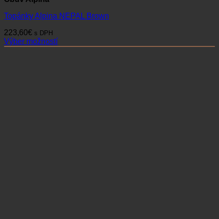
Topánky Alpina NEPAL Brown
223,60
€
s DPH
Výber možností
Tento
produkt
má
viacero
variantov.
Možnosti
si
môžete
vybrať
na
stránke
produktu.