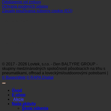
Odstúpenie od zmluvy
Ochrana osobných údajov
Zásady používania súborov cookie (EÚ)
Sledujte nás
Platobné možnosti
Visa
MasterCard
Maestro
Dinners
Discov
Club
© 2017 - 2026 Lovtek, s.r.o. - člen BALTYRE GROUP -
skupiny medzinárodných spoločností pôsobiacich na trhu s
pneumatikami, offroad a loveckými/outdoorovými potrebami |
© BugesWeb
© RAPA Digital
Úvod
E-shop
Akcie
Naše aktivity
Škola vábenia