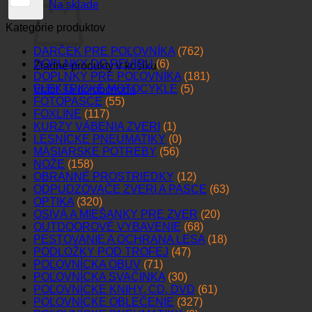
Na sklade
Kategórie produktov
DARČEK PRE POĽOVNÍKA
(762)
DOPLNKY DO REVÍRU
(6)
Žiadne produkty v košíku.
DOPLNKY PRE POĽOVNÍKA
(181)
ELEKTRICKÉ MOTOCYKLE
(5)
Vrátiť sa do obchodu
FOTOPASCE
(55)
FOXLINE
(117)
KURZY VÁBENIA ZVERI
(1)
LESNÍCKE PNEUMATIKY
(0)
MÄSIARSKE POTREBY
(56)
NOŽE
(158)
OBRANNÉ PROSTRIEDKY
(12)
ODPUDZOVAČE ZVERI A PASCE
(63)
OPTIKA
(320)
OSIVÁ A MIEŠANKY PRE ZVER
(20)
OUTDOOROVÉ VYBAVENIE
(68)
PESTOVANIE A OCHRANA LESA
(18)
PODLOŽKY POD TROFEJ
(47)
POĽOVNÍCKA OBUV
(71)
POĽOVNÍCKA SVAČINKA
(30)
POĽOVNÍCKE KNIHY, CD, DVD
(61)
POĽOVNÍCKE OBLEČENIE
(327)