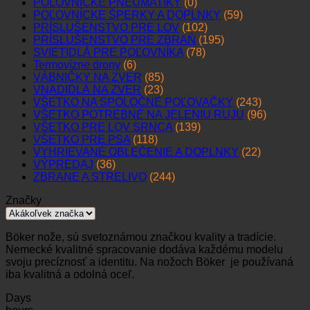
POĽOVNÍCKE PNEUMATIKY
(0)
POĽOVNÍCKE ŠPERKY A DOPLNKY
(59)
PRÍSLUŠENSTVO PRE LOV
(102)
PRÍSLUŠENSTVO PRE ZBRAŇ
(195)
SVIETIDLÁ PRE POĽOVNÍKA
(78)
Termovízne drony
(6)
VÁBNIČKY NA ZVER
(85)
VNADIDLÁ NA ZVER
(23)
VŠETKO NA SPOLOČNÉ POĽOVAČKY
(243)
VŠETKO POTREBNÉ NA JELENIU RUJU
(96)
VŠETKO PRE LOV SRNCA
(139)
VŠETKO PRE PSA
(118)
VYHRIEVANÉ OBLEČENIE A DOPLNKY
(22)
VÝPREDAJ
(36)
ZBRANE A STRELIVO
(244)
Značky
Böker nože, sú svetoznámou značkou kvality a tradície.
Nemecké kvalitné spracovanie dodáva každému modelu
svoju precíznosť a identitu. Na nožoch Böker je používaná
iba kvalitná a odolná oceľ.
Days