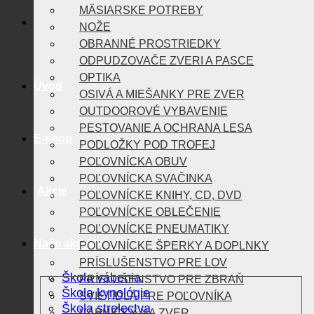
MÄSIARSKE POTREBY
NOŽE
OBRANNÉ PROSTRIEDKY
ODPUDZOVAČE ZVERI A PASCE
OPTIKA
Úvod
OSIVÁ A MIEŠANKY PRE ZVER
OUTDOOROVÉ VYBAVENIE
PESTOVANIE A OCHRANA LESA
E-shop
PODLOŽKY POD TROFEJ
POĽOVNÍCKA OBUV
POĽOVNÍCKA SVAČINKA
Akcie
POĽOVNÍCKE KNIHY, CD, DVD
POĽOVNÍCKE OBLEČENIE
POĽOVNÍCKE PNEUMATIKY
Naše aktivity
POĽOVNÍCKE ŠPERKY A DOPLNKY
PRÍSLUŠENSTVO PRE LOV
Škola vábenia
PRÍSLUŠENSTVO PRE ZBRAŇ
Škola kynológie
SVIETIDLÁ PRE POĽOVNÍKA
Škola strelectva
VÁBNIČKY NA ZVER