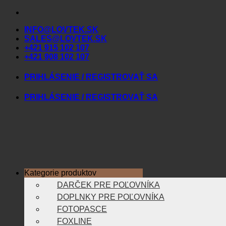
Skip
to
INFO@LOVTEK.SK
content
SALES@LOVTEK.SK
+421 915 102 107
+421 908 102 107
PRIHLÁSENIE / REGISTROVAŤ SA
PRIHLÁSENIE / REGISTROVAŤ SA
Kategorie produktov
DARČEK PRE POĽOVNÍKA
DOPLNKY PRE POĽOVNÍKA
FOTOPASCE
FOXLINE