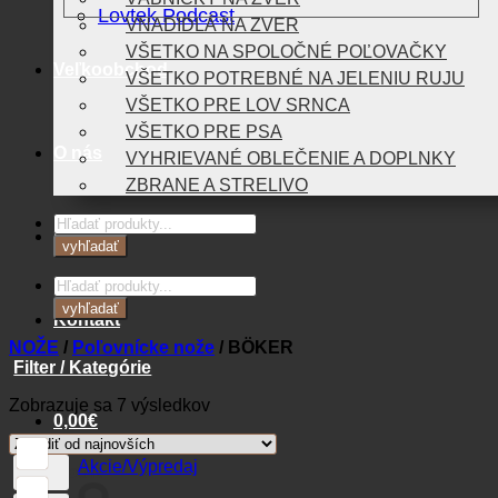
Lovtek Podcast
VNADIDLÁ NA ZVER
VŠETKO NA SPOLOČNÉ POĽOVAČKY
Veľkoobchod
VŠETKO POTREBNÉ NA JELENIU RUJU
VŠETKO PRE LOV SRNCA
VŠETKO PRE PSA
O nás
VYHRIEVANÉ OBLEČENIE A DOPLNKY
ZBRANE A STRELIVO
Products
Blog
search
vyhľadať
Products
search
vyhľadať
Kontakt
NOŽE
/
Poľovnícke nože
/
BÖKER
Filter / Kategórie
Zoradené
Zobrazuje sa 7 výsledkov
0,00
€
podľa
najnovších
Akcie/Výpredaj
Košík