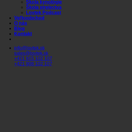
Škola kynológie
Škola strelectva
Lovtek Podcast
Veľkoobchod
O nás
Blog
Kontakt
info@lovtek.sk
sales@lovtek.sk
+421 915 102 107
+421 908 102 107